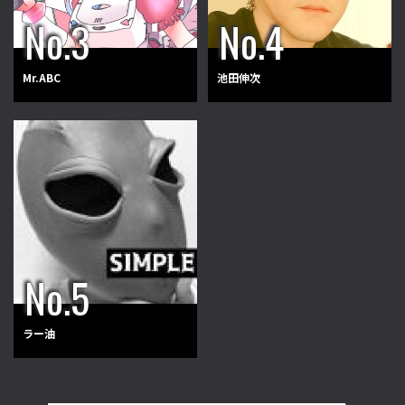
Mr.ABC
池田伸次
ラー油