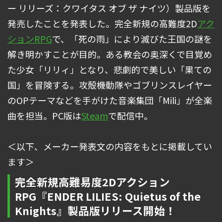
ー リリーズ：クワイタス オブ ザ ナイツ）製品版を
発売したことを発表した。完全新規の高難度2D
アク
ションRPG
で、「死の雨」により滅びた王国の謎を
解き明かすことが目的。ある教会の奥深くで目覚め
た少女「リリィ」となり、悲劇的で美しい「果ての
国」を冒険する。攻殻機動隊やゴブリンスレイヤー
のOPテーマなどを手がけた音楽集団「Mili」が全楽
曲を担当。PC版は
Steam
で配信中。
＜以下、メーカー発表文の内容をもとに掲載してい
ます＞
完全新規高難易度2Dアクション
RPG『ENDER LILIES: Quietus of the
Knights』製品版リリース開始！