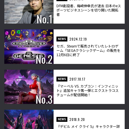
DFM創設者、梅崎伸幸氏が逝去 日本のeス
ポーツビジネスシーンを切り開いた開拓
者
2024.12.19
NEWS
セガ、Steamで販売されていたレトロゲ
ーム「SEGAクラシックゲーム」の販売を
12月6日に終了
2017.10.17
NEWS
『マーベル VS. カプコン：インフィニッ
ト』追加キャラ第一弾とエクストラコス
チュームが配信開始！
2018.9.20
NEWS
『デビル メイ クライ 5』キャラクター詳