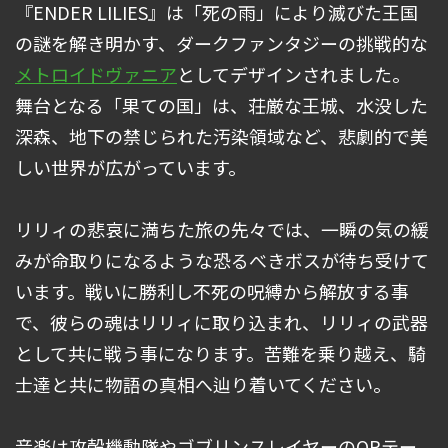
『ENDER LILIES』は「死の雨」により滅びた王国
の謎を解き明かす、ダークファンタジーの挑戦的な
メトロイドヴァニア
としてデザインされました。
舞台となる「果ての国」は、荘厳な王城、水没した
深森、地下の禁じられた汚染領域など、悲劇的で美
しい世界が広がっています。
リリィの悲哀に満ちた旅の先々では、一瞬の気の緩
みが命取りになるような恐るべきボスが待ち受けて
います。戦いに勝利し不死の呪縛から解放する事
で、彼らの魂はリリィに取り込まれ、リリィの武器
として共に戦う事になります。苦難を乗り越え、騎
士達と共に物語の真相へ辿り着いてください。
音楽は攻殻機動隊やゴブリンスレイヤーのOPテー