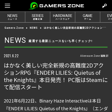
m
o
NEWS
SERIES
HARDWARE
GAME
EV
v
ニュース
連載記事
ハードウェア
ゲーム
イ
e
はかなく美しい完全新規の高難度2DアクションRPG『ENDER LILIES: Quietus of the Knights』本日発売！ PC版はSteamにて配信スタート
Gamers Zone
NEWS
t
o
NEWS
厳選する最新ニュースをいち早くチェック!
l
o
g
2021.6.22
Alienware Zone 編集部
i
はかなく美しい完全新規の高難度2Dアク
n
ションRPG『ENDER LILIES: Quietus of
the Knights』本日発売！ PC版はSteamに
て配信スタート
2021年6月22日、Binary Haze Interactiveは本日
『ENDER LILIES: Quietus of the Knights』（エンダ