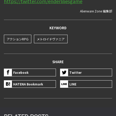
https://twitter.com/enderliliesgame
Alienware Zone 編集部
KEYWORD
アクションRPG
メトロイドヴァニア
SHARE
Facebook
Twitter
HATENA Bookmark
LINE