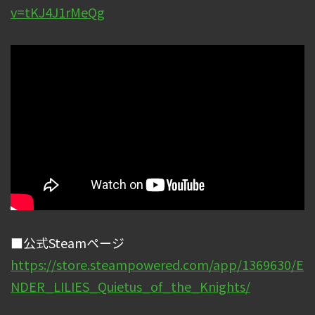
v=tKJ4J1rMeQg
■公式Steamページ
https://store.steampowered.com/app/1369630/E
NDER_LILIES_Quietus_of_the_Knights/