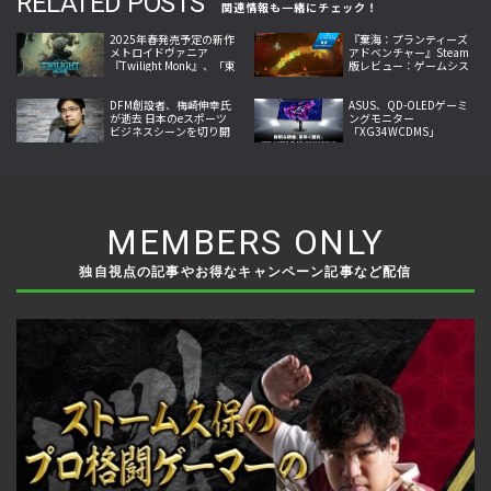
RELATED POSTS
関連情報も一緒にチェック！
2025年春発売予定の新作
『棄海：プランティーズ
メトロイドヴァニア
アドベンチャー』Steam
『Twilight Monk』、「東
版レビュー：ゲームシス
京ゲームショウ」にて試
テムはシューティングゲ
遊展示
ームだけど、やっている
DFM創設者、梅崎伸幸氏
ことはメトロイドヴァニ
ASUS、QD-OLEDゲーミ
が逝去 日本のeスポーツ
ア!?
ングモニター
ビジネスシーンを切り開
「XG34WCDMS」
いた開拓者
「XG27AQDMES」7月24
日発売
MEMBERS ONLY
独自視点の記事やお得なキャンペーン記事など配信