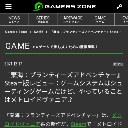
m
o
NEWS
SERIES
HARDWARE
GAME
EV
v
ニュース
連載記事
ハードウェア
ゲーム
イ
e
『棄海：プランティーズアドベンチャー』Steam版レビュー：ゲームシステムはシューティングゲームだけど、やっていることはメトロイドヴァニア!?
Gamers Zone
GAME
t
o
GAME
PCゲームで勝ち抜くための情報満載！
l
o
g
2021.12.17
MW岩井
i
『棄海：プランティーズアドベンチャー』
n
Steam版レビュー：ゲームシステムはシュ
ーティングゲームだけど、やっていること
はメトロイドヴァニア!?
『棄海：プランティーズアドベンチャー』は、
メト
ロイドヴァニア
系の新作だ。
Steam
で「メトロイド