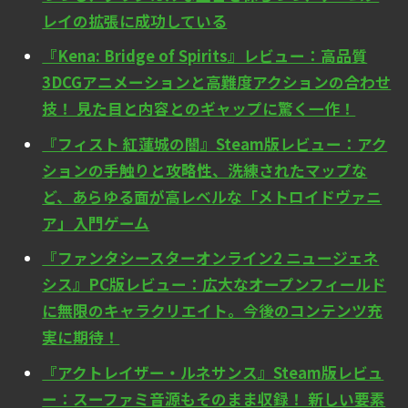
レイの拡張に成功している
『Kena: Bridge of Spirits』レビュー：高品質
3DCGアニメーションと高難度アクションの合わせ
技！ 見た目と内容とのギャップに驚く一作！
『フィスト 紅蓮城の闇』Steam版レビュー：アク
ションの手触りと攻略性、洗練されたマップな
ど、あらゆる面が高レベルな「メトロイドヴァニ
ア」入門ゲーム
『ファンタシースターオンライン2 ニュージェネ
シス』PC版レビュー：広大なオープンフィールド
に無限のキャラクリエイト。今後のコンテンツ充
実に期待！
『アクトレイザー・ルネサンス』Steam版レビュ
ー：スーファミ音源もそのまま収録！ 新しい要素