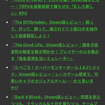
ー：TRPGを最新技術で蘇らせた「むしろ新し
い」RPG
『The Riftbreaker』Steam版レビュー：掘っ
て、作って、闘って、壊されて!? 小型ロボを操作
して惑星開拓しよう！
『The Good Life』Steam版レビュー：謎多き田
舎町の秘密を解き明かせ！ プレイヤーの心を動か
す「借金返済生活シミュレーター」
『たべごろ！スーパーモンキーボール 1＆2リメイ
ク』Steam版レビュー：レースゲーム感覚で、可
愛いキャラのカジュアルゲーム……かと思いき
や!?
『Back 4 Blood』Steam版レビュー：問題を抱え
つつも、クラシカルな土台を保ちつつ、ゲームプ