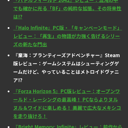
『バトルフィールド 2042』レビュー：混沌の中
でも確かに光る「BF」の純粋な拡張。その将来性
は!?
『Halo Infinite』PC版・「キャンペーンモード」
レビュー：「再生」の物語が力強く告げるシリー
ズの新たな門出
『棄海：プランティーズアドベンチャー』Steam
版レビュー：ゲームシステムはシューティングゲ
ームだけど、やっていることはメトロイドヴァニ
ア!?
『Forza Horizon 5』PC版レビュー：オープンワ
ールド・レーシングの最高峰！ PCならよりヌル
ヌル＆ワイドに楽しめる！ 美麗で広大なメキシコ
を走り抜けろ！
『Bright Memory: Infinite』レビュー：前作から