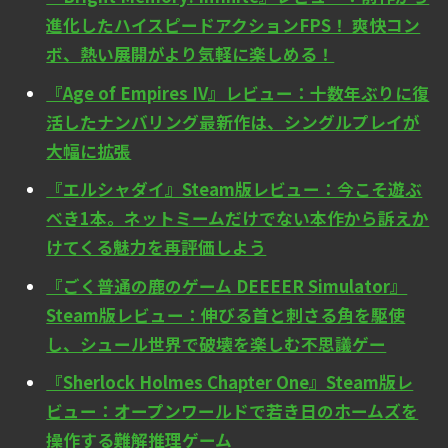
進化したハイスピードアクションFPS！ 爽快コン
ボ、熱い展開がより気軽に楽しめる！
『Age of Empires IV』レビュー：十数年ぶりに復
活したナンバリング最新作は、シングルプレイが
大幅に拡張
『エルシャダイ』Steam版レビュー：今こそ遊ぶ
べき1本。ネットミームだけでない本作から訴えか
けてくる魅力を再評価しよう
『ごく普通の鹿のゲーム DEEEER Simulator』
Steam版レビュー：伸びる首と刺さる角を駆使
し、シュール世界で破壊を楽しむ不思議ゲー
『Sherlock Holmes Chapter One』Steam版レ
ビュー：オープンワールドで若き日のホームズを
操作する難解推理ゲーム