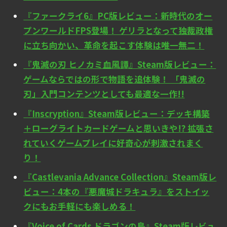
『ファークライ6』PC版レビュー：新時代のオー
プンワールドFPS登場！ ゲリラとなって独裁政権
に立ち向かい、革命を起こす体験は唯一無二！
『鬼滅の刃 ヒノカミ血風譚』Steam版レビュー：
ゲームならではの形で物語を追体験！ 「鬼滅の
刃」入門コンテンツとしても最適な一作!!
『Inscryption』Steam版レビュー：デッキ構築
＋ローグライトカードゲームと思いきや!? 拡張さ
れていくゲームプレイに好奇心が刺激されまく
り！
『Castlevania Advance Collection』Steam版レ
ビュー：4本の『悪魔城ドラキュラ』をストイッ
クにもお手軽にも楽しめる！
『Voice of Cards ドラゴンの島』Steam版レビュ