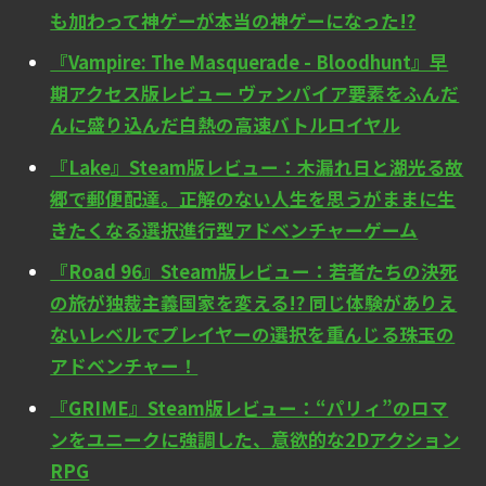
も加わって神ゲーが本当の神ゲーになった!?
『Vampire: The Masquerade - Bloodhunt』早
期アクセス版レビュー ヴァンパイア要素をふんだ
んに盛り込んだ白熱の高速バトルロイヤル
『Lake』Steam版レビュー：木漏れ日と湖光る故
郷で郵便配達。正解のない人生を思うがままに生
きたくなる選択進行型アドベンチャーゲーム
『Road 96』Steam版レビュー：若者たちの決死
の旅が独裁主義国家を変える!? 同じ体験がありえ
ないレベルでプレイヤーの選択を重んじる珠玉の
アドベンチャー！
『GRIME』Steam版レビュー：“パリィ”のロマ
ンをユニークに強調した、意欲的な2Dアクション
RPG