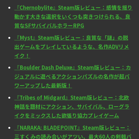
『Chernobylite』Steam版レビュー：感情を揺り
動かす大きな選択をいくつも突きつけられる、良
質なSFサバイバルホラーRPG
『Myst』Steam版レビュー：良質な「謎」の脱
出ゲームをプレイしているような、名作ADVリメ
イク！
『Boulder Dash Deluxe』Steam版レビュー：カ
ジュアルに遊べるアクションパズルの名作が超パ
ワーアップした最新版！
『Tribes of Midgard』Steam版レビュー：北欧
神話を題材にアクション、サバイバル、ローグラ
イクをミックスした欲張り協力プレイゲーム
『NARAKA: BLADEPOINT』Steam版レビュー：
三すくみの読み合いがアツい、最大60人の剣戟バ