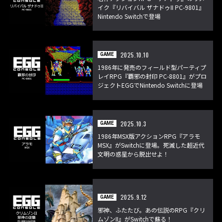
イク『リバイバル ザナドゥII PC-9801』
Nintendo Switchで登場
2025.10.10
GAME
1986年に発売のフィールド型パーティプ
レイRPG『覇邪の封印 PC-8801』がプロ
ジェクトEGGでNintendo Switchに登場
2025.10.3
GAME
1986年MSX版アクションRPG『アラモ
MSX』がSwitchに登場。死滅した超近代
文明の惑星から脱出せよ！
2025.9.12
GAME
邪神、ふたたび。あの伝説のRPG『クリ
ムゾンII』がSwitchで蘇る！