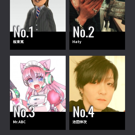
板東篤
Haty
Mr.ABC
池田伸次