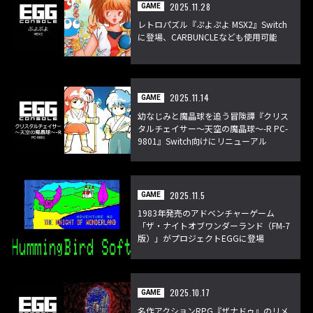
2025.11.28
GAME
レトロパズル『ぷよぷよ MSX2』Switch
に登場、CARBUNCLEなども使用可能
2025.11.14
GAME
幼なじみと魔晶球を追う冒険譚『クリス
タルチェイサー～天空の魔晶球～-R PC-
9801』Switch向けにリニューアル
2025.11.5
GAME
1983年発売のアドベンチャーゲーム
「ザ・ナイトオブワンダーランド（FM-7
版）」がプロジェクトEGGに登場
2025.10.17
GAME
名作アクションRPG『ザナドゥ』のリメ