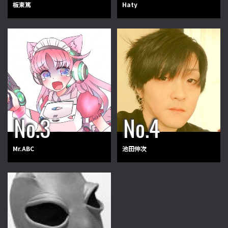
板東篤
Haty
Mr.ABC
池田伸次