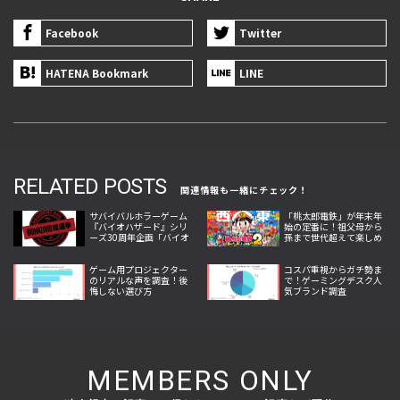
Facebook
Twitter
HATENA Bookmark
LINE
RELATED POSTS
関連情報も一緒にチェック！
サバイバルホラーゲーム
「桃太郎電鉄」が年末年
『バイオハザード』シリ
始の定番に！祖父母から
ーズ30周年企画「バイオ
孫まで世代超えて楽しめ
ハザード総選挙」で推し
る理由とは
作品を選ぼう
ゲーム用プロジェクター
コスパ重視からガチ勢ま
のリアルな声を調査！後
で！ゲーミングデスク人
悔しない選び方
気ブランド調査
MEMBERS ONLY