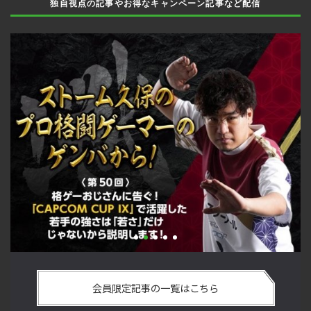
独自視点の記事やお得なキャンペーン記事など配信
い
格ゲーおじさんに告ぐ！「CAPCOM CUP IX」で活躍した若手
「
の
の強さは 「若さ」だけじゃないから説明します！【ストーム
悟
会員限定記事の一覧はこちら
久保のプロ格闘ゲーマーのゲンバから！ 第50回】
格