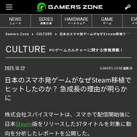
m
o
NEWS
SERIES
HARDWARE
GAME
EV
v
ニュース
連載記事
ハードウェア
ゲーム
イ
e
日本のスマホ発ゲームがなぜSteam移植でヒットしたのか？ 急成長の理由が明らかに
Gamers Zone
CULTURE
t
o
CULTURE
PCゲームカルチャーに関する情報満載！
l
o
g
2025.10.22
GAMERS ZONE編集部
i
日本のスマホ発ゲームがなぜSteam移植で
n
ヒットしたのか？ 急成長の理由が明らか
に
株式会社スパイスマートは、スマホで配信開始後に
日本
Steam
版をリリースした37タイトルを対象に動
向を分析したレポートを公開した。