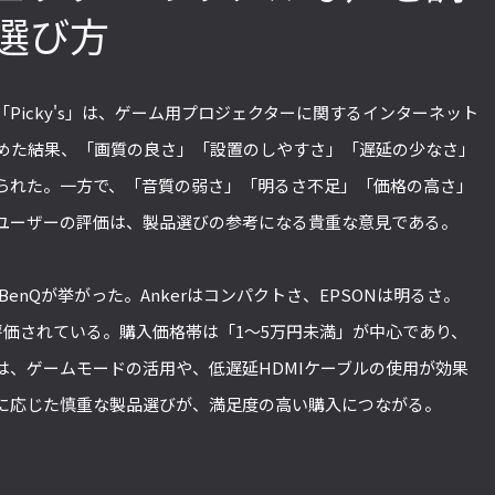
選び方
「ストリートファイターリーグ
『ストV』PS4版とPC版は
2022」前半戦の反省文を見てほし
性！ 大会での向き合い方を
ト「Picky's」は、ゲーム用プロジェクターに関するインターネット
い！ チームリーダー久保の失敗【ス
えてみた【ストーム久保の
集めた結果、「画質の良さ」「設置のしやすさ」「遅延の少なさ」
トーム久保のプロ格闘ゲーマーのゲン
ーマーのゲンバから！ 第51
られた。一方で、「音質の弱さ」「明るさ不足」「価格の高さ」
バから！ 第47回】
ユーザーの評価は、製品選びの参考になる貴重な意見である。
、BenQが挙がった。Ankerはコンパクトさ、EPSONは明るさ。
評価されている。購入価格帯は「1〜5万円未満」が中心であり、
には、ゲームモードの活用や、低遅延HDMIケーブルの使用が効果
に応じた慎重な製品選びが、満足度の高い購入につながる。