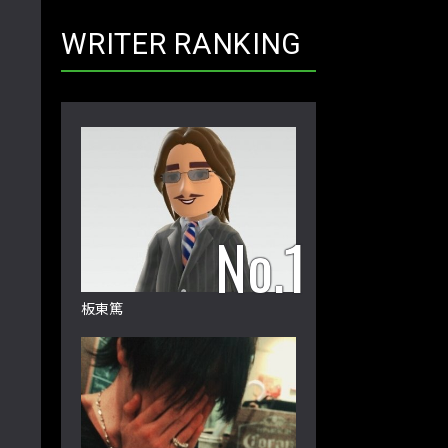
WRITER RANKING
板東篤