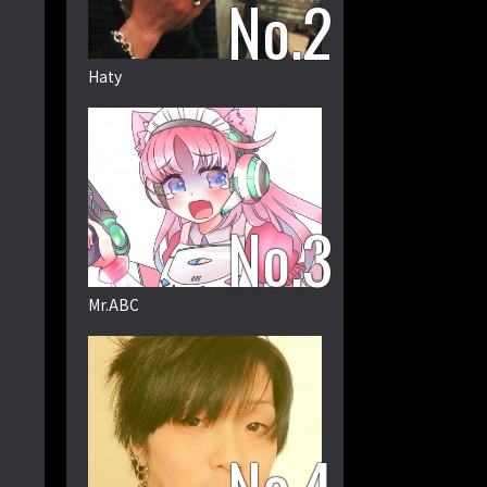
Haty
Mr.ABC