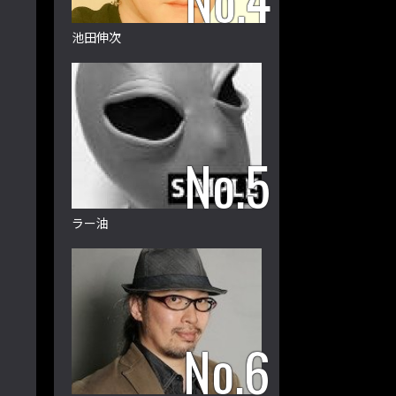
池田伸次
ラー油