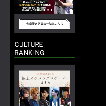
別のゲーム
格ゲーおじさんに告ぐ！「CAPCOM
「ストリートファイタ
真剣に考
CUP IX」で活躍した若手の強さは
グランドファイナ
会員限定記事の一覧はこちら
プロ格闘ゲ
「若さ」だけじゃないから説明しま
ワノ選手の攻略を
回】
す！【ストーム久保のプロ格闘ゲーマ
保のプロ格闘ゲー
ーのゲンバから！ 第50回】
第49回】
CULTURE
RANKING