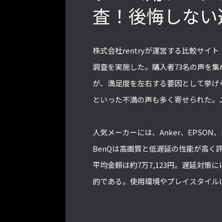
査！後悔しない
2022年最後の懺悔！ 「ストリートフ
ァイターリーグ 2022」最終節を終え
株式会社rentryが運営する比較サイ
て吐露したいこと【ストーム久保のプ
調査を実施した。購入者73名の声を
ロ格闘ゲーマーのゲンバから！ 第48
が、満足度を左右する要因として挙げ
回】
といった不満の声も多く寄せられた。
格ゲーおじさんに告ぐ！「CAPCOM
人気メーカーには、Anker、EPSON
CUP IX」で活躍した若手の強さは
BenQは高画質と低遅延の性能が高く
「若さ」だけじゃないから説明しま
平均金額は約7万7,123円。遅延対策
す！【ストーム久保のプロ格闘ゲーマ
的である。使用環境やプレイスタイル
ーのゲンバから！ 第50回】