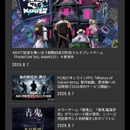
4対4で秘宝を奪い合う戦略的非対称型マルチプレイゲーム
『PHANTOM TAG: MANIFEST』今夏発売
2026.8.7
PC向けオンラインFPS『Alliance of
Valiant Arms』新作始動、原体験への
回帰掲げ2026年内サービス開始へ
2026.8.7
ホラーゲーム『青鬼2』『青鬼 臨海学
校』ダウンロード版が発売、シリーズ
完全新作と人気続編を1本のソフトに
収録
2026.8.7