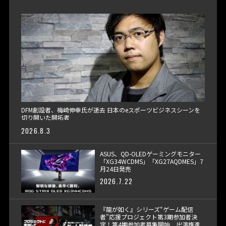
DFM創設者、梅崎伸幸氏が逝去 日本のeスポーツビジネスシーンを
切り開いた開拓者
2026.8.3
ASUS、QD-OLEDゲーミングモニター
「XG34WCDMS」「XG27AQDMES」7
月24日発売
2026.7.22
『龍が如く』シリーズ“ゲーム配信
者”応援プロジェクト第3期参加者決
定！第4期参加者募集開始、出演権進