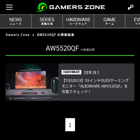
m
o
NEWS
SERIES
HARDWARE
GAME
EV
v
ニュース
連載記事
ハードウェア
ゲーム
イ
e
AW5520QF の検索結果
Gamers Zone
t
o
AW5520QF
の検索結果
l
o
g
2019.10.1
HARDWARE
i
【TGS2019】55インチOLEDゲーミング
n
モニター「ALIENWARE AW5520QF」を
写真でチェック！
1