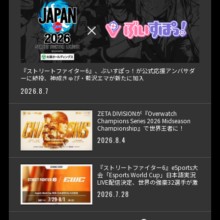
『ストリートファイター6』、ぶいすぽっ！が公式応援アンバサダ
ーに続投、神成きゅぴ・藍沢エマが新たに加入
2026.8.7
ZETA DIVISIONが『Overwatch
Champions Series 2026 Midseason
Championship』で世界王者に！
2026.8.4
『ストリートファイター6』eSports大
会「Esports World Cup」日本語実況
LIVE配信決定、世界の強豪32選手が激
突
2026.7.28