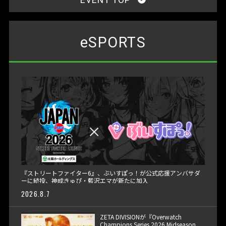
eSPORTS
『ストリートファイター6』、ぶいすぽっ！が公式応援アンバサダ
ーに続投、神成きゅぴ・藍沢エマが新たに加入
2026.8.7
ZETA DIVISIONが『Overwatch
Champions Series 2026 Midseason