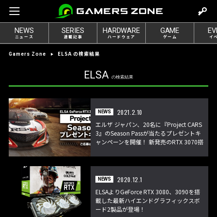
m
o
NEWS
SERIES
HARDWARE
GAME
EV
v
ニュース
連載記事
ハードウェア
ゲーム
イ
e
ELSA の検索結果
Gamers Zone
t
o
ELSA
の検索結果
l
o
g
2021.2.10
NEWS
i
エルザ ジャパン、20名に『Project CARS
n
3』のSeason Passが当たるプレゼントキ
ャンペーンを開催！ 新発売のRTX 3070搭
載グラボを購入すると申し込める
2020.12.1
NEWS
ELSAよりGeForce RTX 3080、3090を搭
載した最新ハイエンドグラフィックスボ
ード2製品が登場！