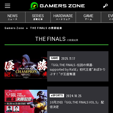
m
o
NEWS
SERIES
HARDWARE
GAME
EV
v
ニュース
連載記事
ハードウェア
ゲーム
イ
e
THE FINALS の検索結果
Gamers Zone
t
o
THE FINALS
の検索結果
l
o
g
2025.11.17
GAME
i
「GGL:THE FINALS -伝説の帰還-
n
supported by RaSE」初代王者“あぽかり
ぷす！”が王座奪還
2024.10.25
eSPORTS
10月29日「GGL:THE FINALS VOL.5」 配
信決定