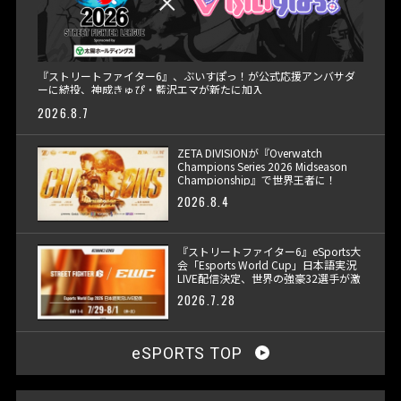
『ストリートファイター6』、ぶいすぽっ！が公式応援アンバサダ
ーに続投、神成きゅぴ・藍沢エマが新たに加入
2026.8.7
ZETA DIVISIONが『Overwatch
Champions Series 2026 Midseason
Championship』で世界王者に！
2026.8.4
『ストリートファイター6』eSports大
会「Esports World Cup」日本語実況
LIVE配信決定、世界の強豪32選手が激
突
2026.7.28
eSPORTS TOP