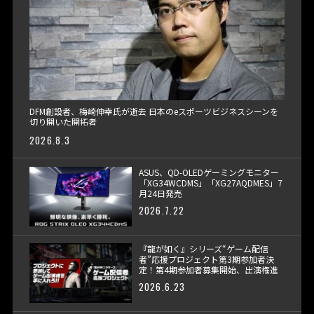
DFM創設者、梅崎伸幸氏が逝去 日本のeスポーツビジネスシーンを
切り開いた開拓者
2026.8.3
ASUS、QD-OLEDゲーミングモニター
「XG34WCDMS」「XG27AQDMES」7
月24日発売
2026.7.22
『龍が如く』シリーズ“ゲーム配信
者”応援プロジェクト第3期参加者決
定！第4期参加者募集開始、出演権進
呈へ
2026.6.23