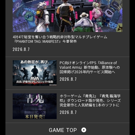
4対4で秘宝を奪い合う戦略的非対称型マルチプレイゲーム
『PHANTOM TAG: MANIFEST』今夏発売
2026.8.7
PC向けオンラインFPS『Alliance of
Valiant Arms』新作始動、原体験への
回帰掲げ2026年内サービス開始へ
2026.8.7
ホラーゲーム『青鬼2』『青鬼 臨海学
校』ダウンロード版が発売、シリーズ
完全新作と人気続編を1本のソフトに
収録
2026.8.7
GAME TOP