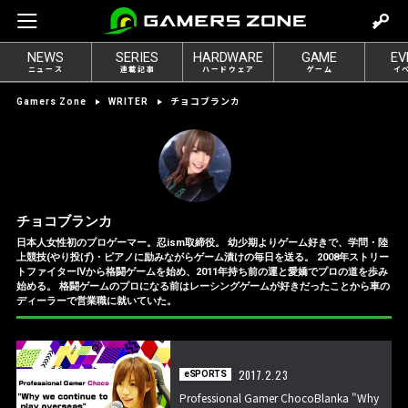
m
o
NEWS
SERIES
HARDWARE
GAME
EV
v
ニュース
連載記事
ハードウェア
ゲーム
イ
e
チョコブランカ
Gamers Zone
WRITER
t
o
l
o
g
チョコブランカ
i
日本人女性初のプロゲーマー。忍ism取締役。 幼少期よりゲーム好きで、学問・陸
n
上競技(やり投げ)・ピアノに励みながらゲーム漬けの毎日を送る。 2008年ストリー
トファイターⅣから格闘ゲームを始め、2011年持ち前の運と愛嬌でプロの道を歩み
始める。 格闘ゲームのプロになる前はレーシングゲームが好きだったことから車の
ディーラーで営業職に就いていた。
2017.2.23
eSPORTS
Professional Gamer ChocoBlanka "Why