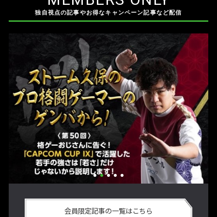
独自視点の記事やお得なキャンペーン記事など配信
い
格ゲーおじさんに告ぐ！「CAPCOM CUP IX」で活躍した若手
「
の
の強さは 「若さ」だけじゃないから説明します！【ストーム
悟
会員限定記事の一覧はこちら
久保のプロ格闘ゲーマーのゲンバから！ 第50回】
格