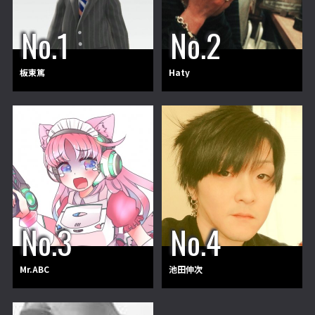
板東篤
Haty
Mr.ABC
池田伸次