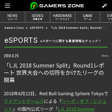
m
o
NEWS
SERIES
HARDWARE
GAME
EV
v
ニュース
連載記事
ハードウェア
ゲーム
イ
e
「LJL 2018 Summer Split」Round1レポート 世界大会への切符をかけたリーグの開幕
Gamers Zone
eSPORTS
t
o
eSPORTS
eスポーツに関する最新情報をチェック！
l
o
g
2018.6.25
Chiru
i
「LJL 2018 Summer Split」Round1レポ
n
ート 世界大会への切符をかけたリーグの
開幕
2018年6月22日、Red Bull Gaming Sphere Tokyoで
ライアットゲームズ
による『
リーグ・オブ・レジェ
ンド
』の国内公式リーグ「
LJL 2018 Summer