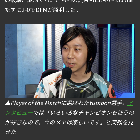
たずに2-0でDFMが勝利した。
▲Player of the Matchに選ばれたYutapon選手。
イ
ンタビュー
では「いろいろなチャンピオンを使うの
が好きなので、今のメタは楽しいです」と笑顔を見
せた