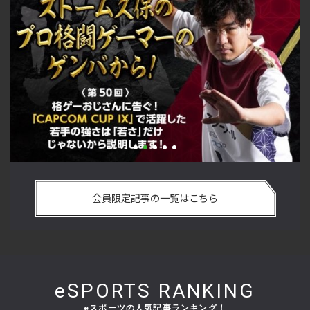
い
格ゲーおじさんに告ぐ！「CAPCOM CUP IX」で活躍した若手
「
の
の強さは 「若さ」だけじゃないから説明します！【ストーム
悟
会員限定記事の一覧はこちら
久保のプロ格闘ゲーマーのゲンバから！ 第50回】
格
eSPORTS RANKING
eスポーツの人気記事ランキング！