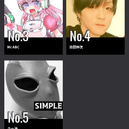
Mr.ABC
池田伸次
ラー油