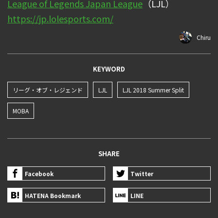
League of Legends Japan League
（LJL）
https://jp.lolesports.com/
Chiru
KEYWORD
リーグ・オブ・レジェンド
LJL
LJL 2018 Summer Split
MOBA
SHARE
Facebook
Twitter
HATENA Bookmark
LINE