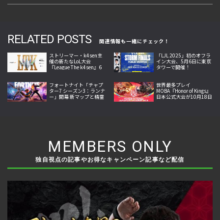
RELATED POSTS
関連情報も一緒にチェック！
ストリーマー・k4sen主
「LJL 2025」初のオフラ
催の新たなLoL大会
イン大会、5月6日に東京
『League The k4sen』6
タワーで開催！
月25日より開幕
フォートナイト「チャプ
世界最多プレイ
ター7 シーズン3：ランナ
MOBA『Honor of Kings』
ー」開幕 新マップと精霊
日本公式大会が10月18日
収集システム、新兵器な
開幕。Crazy Raccoon・
どを追加
SCARZら参戦
MEMBERS ONLY
独自視点の記事やお得なキャンペーン記事など配信