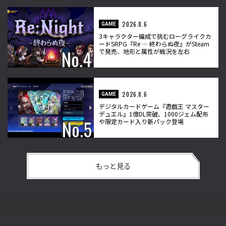
2026.8.6
GAME
3キャラクター編成で挑むローグライクカ
ードSRPG『Re ― 終わらぬ夜』がSteam
で発売、地形と属性が戦況を左右
2026.8.6
GAME
デジタルカードゲーム『遊戯王 マスター
デュエル』1億DL突破、1000ジェム配布
や限定カード入り新パック登場
もっと見る