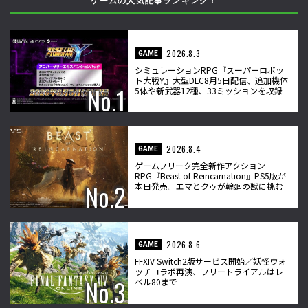
ゲームの人気記事ランキング！
2026.8.3
GAME
シミュレーションRPG『スーパーロボッ
ト大戦Y』大型DLC8月5日配信、追加機体
5体や新武器12種、33ミッションを収録
2026.8.4
GAME
ゲームフリーク完全新作アクション
RPG『Beast of Reincarnation』PS5版が
本日発売。エマとクゥが輪廻の獣に挑む
2026.8.6
GAME
FFXIV Switch2版サービス開始／妖怪ウォ
ッチコラボ再演、フリートライアルはレ
ベル80まで