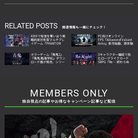
RELATED POSTS
関連情報も一緒にチェック！
4対4で秘宝を奪い合う戦
PC向けオンライン
略的非対称型マルチプレ
FPS『Alliance of Valiant
イゲーム『PHANTOM
Arms』新作始動、原体験
TAG: MANIFEST』今夏発
への回帰掲げ2026年内サ
売
ービス開始へ
ホラーゲーム『青鬼2』
3キャラクター編成で挑
『青鬼 臨海学校』ダウン
むローグライクカード
ロード版が発売、シリー
SRPG『Re ― 終わらぬ
ズ完全新作と人気続編を
夜』がSteamで発売、地
1本のソフトに収録
形と属性が戦況を左右
MEMBERS ONLY
独自視点の記事やお得なキャンペーン記事など配信