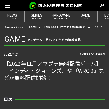
m
o
NEWS
SERIES
HARDWARE
GAME
EV
v
ニュース
連載記事
ハードウェア
ゲーム
イ
e
【2022年11月アマプラ無料配信ゲーム】『インディ・ジョーンズ』や『WRC 9』などが無料配信開始！
Gamers Zone
GAME
t
o
GAME
PCゲームで勝ち抜くための情報満載！
l
o
g
2022.11.2
GAMERS ZONE編集部
i
【2022年11月アマプラ無料配信ゲーム】
n
『インディ・ジョーンズ』や『WRC 9』な
どが無料配信開始！
目次