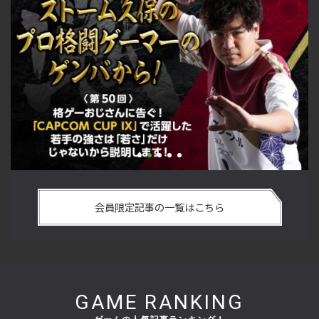
い
格ゲーおじさんに告ぐ！「CAPCOM CUP IX」で活躍した若手
「
の
の強さは 「若さ」だけじゃないから説明します！【ストーム
悟
会員限定記事の一覧はこちら
久保のプロ格闘ゲーマーのゲンバから！ 第50回】
格
GAME RANKING