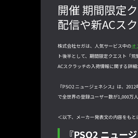
開催 期間限定
配信や新ACス
』PS4版とPC版は別のゲーム
格ゲーおじさんに告ぐ！「CAPCOM
会での向き合い方を真剣に考
CUP IX」で活躍した若手の強さは
【ストーム久保のプロ格闘ゲ
「若さ」だけじゃないから説明しま
株式会社セガは、人気サービス中の
オ
ゲンバから！ 第51回】
す！【ストーム久保のプロ格闘ゲーマ
ーのゲンバから！ 第50回】
ト後半として、期間限定クエスト「荒
ACスクラッチの入荷情報に関する詳
『PSO2 ニュージェネシス』は、201
で全世界の登録ユーザー数が1,000
＜以下、メーカー発表文の内容をもと
『PSO2 ニュ