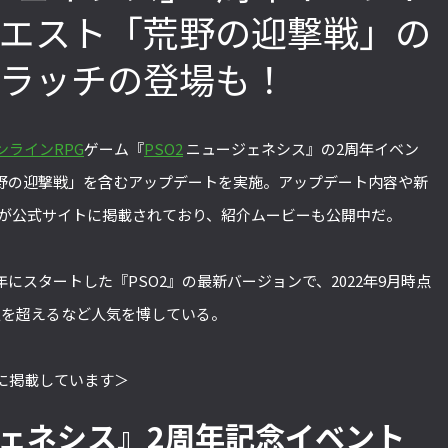
クエスト「荒野の迎撃戦」の
クラッチの登場も！
「ストリートファイターリーグ 2022
2022年最後の懺悔！ 「スト
グランドファイナル」覚悟を決めたカ
ァイターリーグ 2022」最終
ワノ選手の攻略を解説！【ストーム久
て吐露したいこと【ストー
ンラインRPG
ゲーム『
PSO2
ニュージェネシス』の2周年イベン
保のプロ格闘ゲーマーのゲンバから！
ロ格闘ゲーマーのゲンバから！
第49回】
回】
野の迎撃戦」を含むアップデートを実施。アップデート内容や新
細が公式サイトに掲載されており、紹介ムービーも公開中だ。
2年にスタートした『PSO2』の最新バージョンで、2022年9月時点
万人を超えるなど人気を博している。
に掲載しています＞
ージェネシス』2周年記念イベント