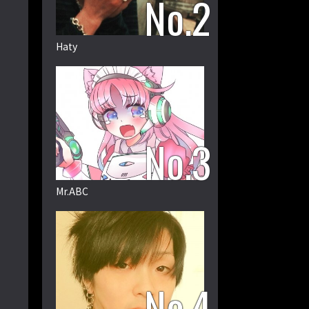
Haty
Mr.ABC