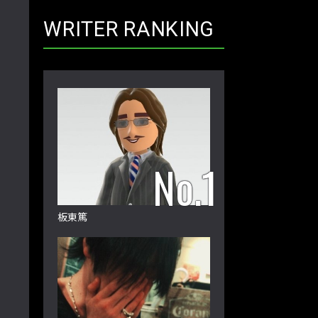
WRITER RANKING
板東篤