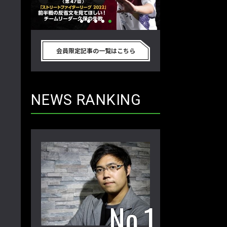
リートフ
「ストリートファイターリーグ
『ストV』PS4版
節を終え
2022」前半戦の反省文を見てほし
性！ 大会での向き
会員限定記事の一覧はこちら
ム久保のプ
い！ チームリーダー久保の失敗【ス
えてみた【ストー
 第48
トーム久保のプロ格闘ゲーマーのゲン
ーマーのゲンバから
バから！ 第47回】
NEWS RANKING