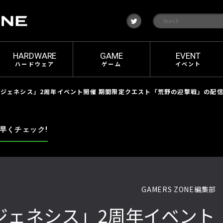
t
w
i
t
t
e
HARDWARE
GAME
EVENT
r
ハードウェア
ゲーム
イベント
ュージェネシス」2周年イベント開催 期間限定クエスト「荒野の迎撃戦」の配
早くチェック!
GAMERS ZONE編集部
ージェネシス」2周年イベント