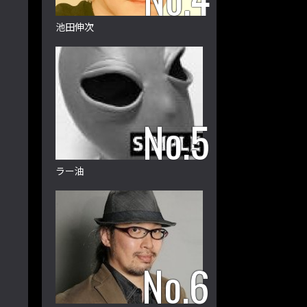
池田伸次
ラー油