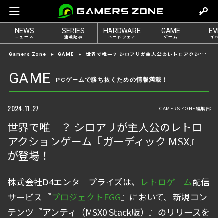
m
o
NEWS
SERIES
HARDWARE
GAME
EV
v
ニュース
連載記事
ハードウェア
ゲーム
イ
e
世界で唯一？ シロアリが主人公のレトロアクションゲーム『ガーディック MSX』が登場！
Gamers Zone
GAME
t
o
GAME
PCゲームで勝ち抜くための情報満載！
l
o
g
2024.11.27
GAMERS ZONE編集部
i
世界で唯一？ シロアリが主人公のレトロ
n
アクションゲーム『ガーディック MSX』
が登場！
株式会社D4エンタープライズは、
レトロゲーム
配信
サービス『
プロジェクトEGG
』において、新規コン
テンツ『アンティ（MSX0 Stack版）』のリリースを