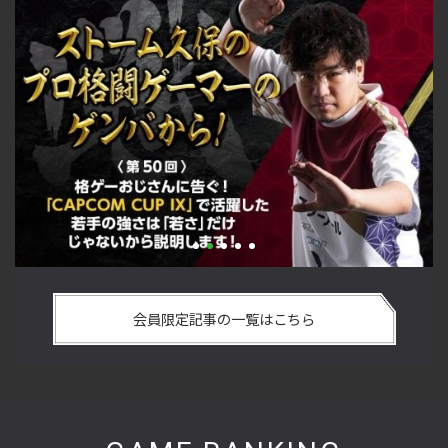
い
格ゲーおじさんに告ぐ！「CAPCOM CUP IX」で活躍した若手
「
の
の強さは 「若さ」だけじゃないから説明します！【ストーム
悟
会員限定記事の一覧はこちら
久保のプロ格闘ゲーマーのゲンバから！ 第50回】
格