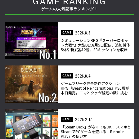
GAME RANKING
ゲームの人気記事ランキング！
2026.8.3
GAME
シミュレーションRPG『スーパーロボッ
ト大戦Y』大型DLC8月5日配信、追加機体
5体や新武器12種、33ミッションを収録
2026.8.4
GAME
ゲームフリーク完全新作アクション
RPG『Beast of Reincarnation』PS5版が
本日発売。エマとクゥが輪廻の獣に挑む
2025.2.17
GAME
「Steam Deck」がなくてもOK！ スマホと
SteamでPCゲームを遊べる「Remote
Play」の使い方