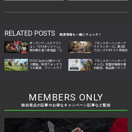
RELATED POSTS
関連情報も一緒にチェック！
オープンワールドアクシ
『モンスターハンターア
ョン『GTAオンライン』
ウトランダーズ』第3回
美術館を狙う新強盗「コ
クローズドβテスト実施決
ルツ・センター強盗」が
定！参加者募集開始、最
7月14日登場へ
新プレイ映像の新PVも公
FFXIV Switch2版サービ
開
『モンスターハンターワ
ス開始／妖怪ウォッチコ
イルズ』序盤体験版を無
ラボ再演、フリートライ
料配信、製品版へセーブ
アルはレベル80まで
データを引き継げ、物語
と狩猟を楽しめる
MEMBERS ONLY
独自視点の記事やお得なキャンペーン記事など配信