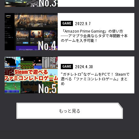
2022.9.7
GAME
「Amazon Prime Gaming」の使い方
──アマプラ会員ならタダで年間数十本
のゲームを入手可能！
2024.4.30
GAME
“ガチレトロ”なゲームをPCで！ Steamで
遊べる「ファミコンレトロゲーム」まと
め
もっと見る