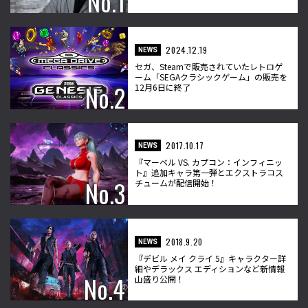
2024.12.19
NEWS
セガ、Steamで販売されていたレトロゲ
ーム「SEGAクラシックゲーム」の販売を
12月6日に終了
2017.10.17
NEWS
『マーベル VS. カプコン：インフィニッ
ト』追加キャラ第一弾とエクストラコス
チュームが配信開始！
2018.9.20
NEWS
『デビル メイ クライ 5』キャラクター詳
細やデラックス エディションなど新情報
山盛り公開！