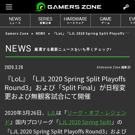
m
o
NEWS
SERIES
HARDWARE
GAME
EV
v
ニュース
連載記事
ハードウェア
ゲーム
イ
e
『LoL』「LJL 2020 Spring Split Playoffs Round3」および「Split Final」が日程変更および無観客試合にて開催
Gamers Zone
NEWS
t
o
NEWS
厳選する最新ニュースをいち早くチェック!
l
o
g
2020.3.26
Alienware Zone 編集部
i
『LoL』「LJL 2020 Spring Split Playoffs
n
Round3」および「Split Final」が日程変
更および無観客試合にて開催
2020年3月26日、
LJL
は『
リーグ・オブ・レジェン
ド
』国内プロリーグ「
LJL 2020 Spring Split
」の
「LJL 2020 Spring Split Playoffs Round3」および