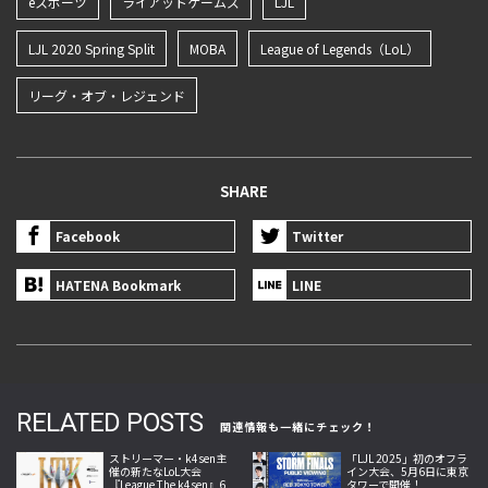
eスポーツ
ライアットゲームズ
LJL
LJL 2020 Spring Split
MOBA
League of Legends（LoL）
リーグ・オブ・レジェンド
SHARE
Facebook
Twitter
HATENA Bookmark
LINE
RELATED POSTS
関連情報も一緒にチェック！
ストリーマー・k4sen主
「LJL 2025」初のオフラ
催の新たなLoL大会
イン大会、5月6日に東京
『League The k4sen』6
タワーで開催！