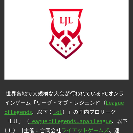
世界各地で大規模な大会が行われているPCオンラ
インゲーム「リーグ・オブ・レジェンド（
League
of Legends
、以下：
LoL
）」の国内プロリーグ
「LJL」（
League of Legends Japan League
、以下
LJL）［主催：合同会社
ライアットゲームズ
、運