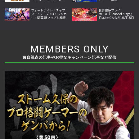
月25日より開幕
フォートナイト「チャプ
世界最多プレイ
ター7 シーズン3：ランナ
MOBA『Honor of Kings』
ー」開幕 新マップと精霊
日本公式大会が10月18日
収集システム、新兵器な
開幕。Crazy Raccoon・
どを追加
SCARZら参戦
MEMBERS ONLY
独自視点の記事やお得なキャンペーン記事など配信