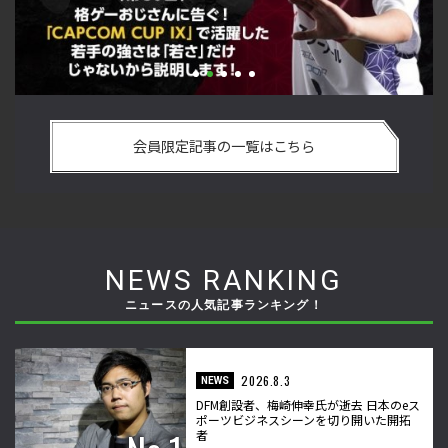
い
格ゲーおじさんに告ぐ！「CAPCOM CUP IX」で活躍した若手
「
の
の強さは 「若さ」だけじゃないから説明します！【ストーム
悟
会員限定記事の一覧はこちら
久保のプロ格闘ゲーマーのゲンバから！ 第50回】
格
NEWS RANKING
ニュースの人気記事ランキング！
2026.8.3
NEWS
DFM創設者、梅崎伸幸氏が逝去 日本のeス
ポーツビジネスシーンを切り開いた開拓
者