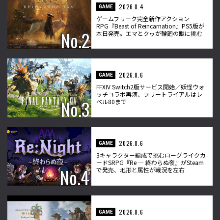
2026.8.4
GAME
ゲームフリーク完全新作アクション
RPG『Beast of Reincarnation』PS5版が
本日発売。エマとクゥが輪廻の獣に挑む
2026.8.6
GAME
FFXIV Switch2版サービス開始／妖怪ウォ
ッチコラボ再演、フリートライアルはレ
ベル80まで
2026.8.6
GAME
3キャラクター編成で挑むローグライクカ
ードSRPG『Re ― 終わらぬ夜』がSteam
で発売、地形と属性が戦況を左右
2026.8.6
GAME