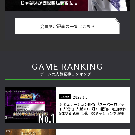
い
格ゲーおじさんに告ぐ！「CAPCOM CUP IX」で活躍した若手
「
の
の強さは 「若さ」だけじゃないから説明します！【ストーム
悟
会員限定記事の一覧はこちら
久保のプロ格闘ゲーマーのゲンバから！ 第50回】
格
GAME RANKING
ゲームの人気記事ランキング！
2026.8.3
GAME
シミュレーションRPG『スーパーロボッ
ト大戦Y』大型DLC8月5日配信、追加機体
5体や新武器12種、33ミッションを収録