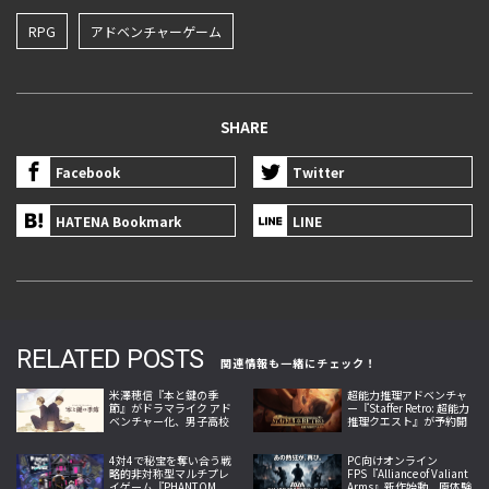
RPG
アドベンチャーゲーム
SHARE
Facebook
Twitter
HATENA Bookmark
LINE
RELATED POSTS
関連情報も一緒にチェック！
米澤穂信『本と鍵の季
超能力推理アドベンチャ
節』がドラマライク アド
ー『Staffer Retro: 超能力
ベンチャー化、男子高校
推理クエスト』が予約開
生コンビが秘密と嘘に挑
始。第一章体験版と店舗
む今冬の注目作
特典も公開
4対4で秘宝を奪い合う戦
PC向けオンライン
略的非対称型マルチプレ
FPS『Alliance of Valiant
イゲーム『PHANTOM
Arms』新作始動、原体験