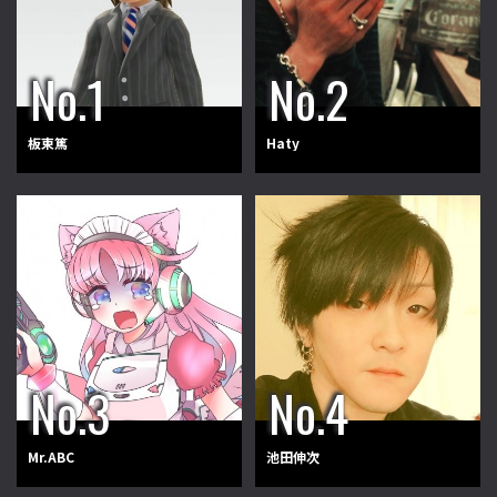
板東篤
Haty
Mr.ABC
池田伸次