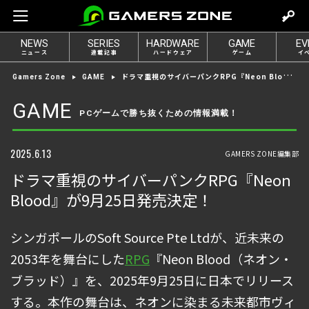
m
o
NEWS
SERIES
HARDWARE
GAME
EV
v
ニュース
連載記事
ハードウェア
ゲーム
イ
e
ドラマ重視のサイバーパンクRPG『Neon Blood』が9月25日発売決定！
Gamers Zone
GAME
t
o
GAME
PCゲームで勝ち抜くための情報満載！
l
o
g
2025.6.13
GAMERS ZONE編集部
i
ドラマ重視のサイバーパンクRPG『Neon
n
Blood』が9月25日発売決定！
シンガポールのSoft Source Pte Ltdが、近未来の
2053年を舞台にした
RPG
『Neon Blood（ネオン・
ブラッド）』を、2025年9月25日に日本でリリース
する。本作の舞台は、ネオンに染まる未来都市ヴィ