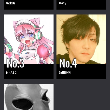
板東篤
Haty
Mr.ABC
池田伸次