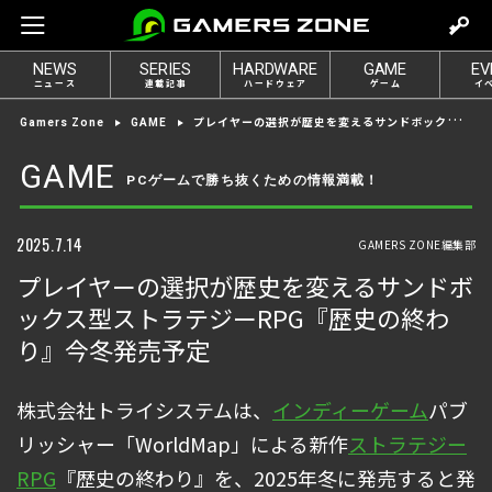
m
o
NEWS
SERIES
HARDWARE
GAME
EV
v
ニュース
連載記事
ハードウェア
ゲーム
イ
e
プレイヤーの選択が歴史を変えるサンドボックス型ストラテジーRPG『歴史の終わり』今冬発売予定
Gamers Zone
GAME
t
o
GAME
PCゲームで勝ち抜くための情報満載！
l
o
g
2025.7.14
GAMERS ZONE編集部
i
プレイヤーの選択が歴史を変えるサンドボ
n
ックス型ストラテジーRPG『歴史の終わ
り』今冬発売予定
株式会社トライシステムは、
インディーゲーム
パブ
リッシャー「WorldMap」による新作
ストラテジー
RPG
『歴史の終わり』を、2025年冬に発売すると発