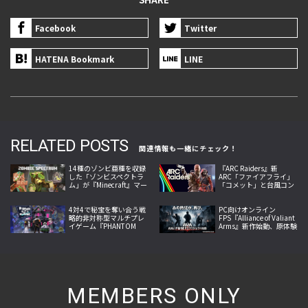
Facebook
Twitter
HATENA Bookmark
LINE
RELATED POSTS
関連情報も一緒にチェック！
14種のゾンビ亜種を収録
『ARC Raiders』新
した「ゾンビスペクトラ
ARC「ファイアフライ」
ム」が『Minecraft』マー
「コメット」と台風コン
ケットプレイスで販売開
ディションを追加する大
始
型アップデート実施
4対4で秘宝を奪い合う戦
PC向けオンライン
略的非対称型マルチプレ
FPS『Alliance of Valiant
イゲーム『PHANTOM
Arms』新作始動、原体験
TAG: MANIFEST』今夏発
への回帰掲げ2026年内サ
売
ービス開始へ
MEMBERS ONLY