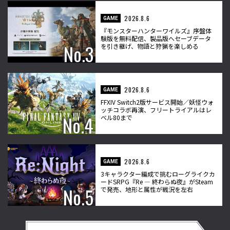
2026.8.6
GAME
『モンスターハンターワイルズ』序盤体
験版を無料配信、製品版へセーブデータ
を引き継げ、物語と狩猟を楽しめる
2026.8.6
GAME
FFXIV Switch2版サービス開始／妖怪ウォ
ッチコラボ再演、フリートライアルはレ
ベル80まで
2026.8.6
GAME
3キャラクター編成で挑むローグライクカ
ードSRPG『Re ― 終わらぬ夜』がSteam
で発売、地形と属性が戦況を左右