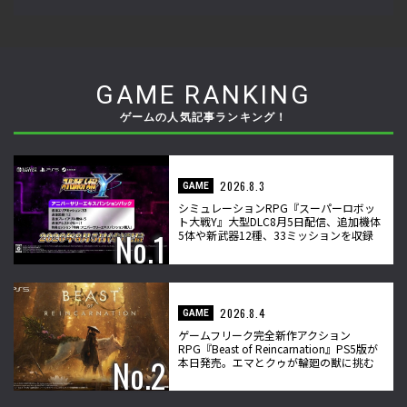
GAME RANKING
ゲームの人気記事ランキング！
2026.8.3
GAME
シミュレーションRPG『スーパーロボッ
ト大戦Y』大型DLC8月5日配信、追加機体
5体や新武器12種、33ミッションを収録
2026.8.4
GAME
ゲームフリーク完全新作アクション
RPG『Beast of Reincarnation』PS5版が
本日発売。エマとクゥが輪廻の獣に挑む