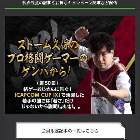
独自視点の記事やお得なキャンペーン記事など配信
手
「ストリートファイターリーグ 2022 グランドファイナル」覚
2
ム
悟を決めたカワノ選手の攻略を解説！【ストーム久保のプロ
終
会員限定記事の一覧はこちら
格闘ゲーマーのゲンバから！ 第49回】
マ