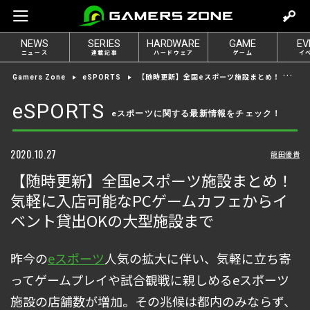
m
o
NEWS
SERIES
HARDWARE
GAME
EV
v
ニュース
連載記事
ハードウェア
ゲーム
イ
e
【随時更新】全国eスポーツ施設まとめ！ 気軽に入店可能なPCゲームカフェからイベント貸出OKの大型施設まで
Gamers Zone
eSPORTS
t
o
eSPORTS
eスポーツに関する最新情報をチェック！
l
o
g
2020.10.27
龍田優貴
i
【随時更新】全国eスポーツ施設まとめ！
n
気軽に入店可能なPCゲームカフェからイ
ベント貸出OKの大型施設まで
昨今の
eスポーツ
人気の拡大に伴い、気軽に立ち寄
ってゲームプレイや試合観戦に親しめるeスポーツ
施設の店舗数が増加。その兆候は都内のみならず、