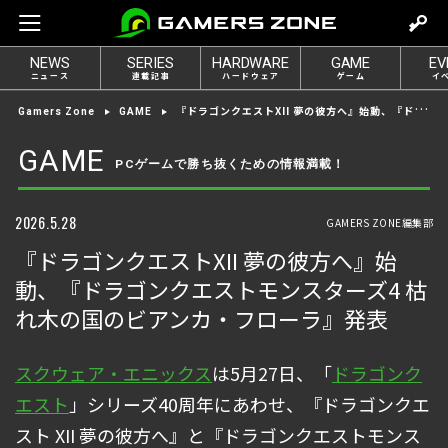
m
o
NEWS
SERIES
HARDWARE
GAME
EV
v
ニュース
連載記事
ハードウェア
ゲーム
イ
e
『ドラゴンクエストXII 夢の彼方へ』始動、『ドラゴンクエストモンスターズ4 枯れ木の国のビアンカ・フローラ』発表
Gamers Zone
GAME
t
o
GAME
PCゲームで勝ち抜くための情報満載！
l
o
g
2026.5.28
GAMERS ZONE編集部
i
『ドラゴンクエストXII 夢の彼方へ』始
n
動、『ドラゴンクエストモンスターズ4 枯
れ木の国のビアンカ・フローラ』発表
スクウェア・エニックス
は5月27日、「
ドラゴンク
エスト
」シリーズ40周年にあわせ、『ドラゴンクエ
スト XII 夢の彼方へ』と『ドラゴンクエストモンス