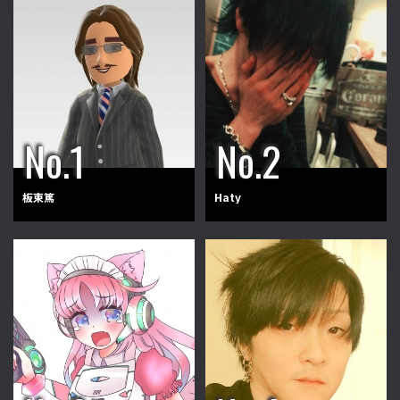
板東篤
Haty