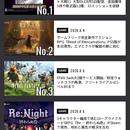
ト大戦Y』大型DLC8月5日配信、追加機体
5体や新武器12種、33ミッションを収録
2026.8.4
GAME
ゲームフリーク完全新作アクション
RPG『Beast of Reincarnation』PS5版が
本日発売。エマとクゥが輪廻の獣に挑む
2026.8.6
GAME
FFXIV Switch2版サービス開始／妖怪ウォ
ッチコラボ再演、フリートライアルはレ
ベル80まで
2026.8.6
GAME
3キャラクター編成で挑むローグライクカ
ードSRPG『Re ― 終わらぬ夜』がSteam
で発売、地形と属性が戦況を左右