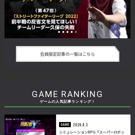
最
「ストリートファイターリーグ 2022」前半戦の反省文を見て
『
ー
ほしい！ チームリーダー久保の失敗【ストーム久保のプロ格
方
会員限定記事の一覧はこちら
闘ゲーマーのゲンバから！ 第47回】
ゲ
GAME RANKING
ゲームの人気記事ランキング！
2026.8.3
GAME
シミュレーションRPG『スーパーロボッ