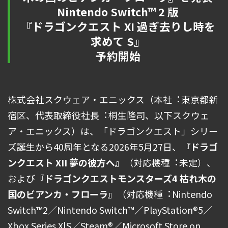
Nintendo Switch™ 2 版
『ドラゴンクエスト XI 過ぎ去りし時を
求めて S』
予約開始
株式会社スクウェア・エニックス（本社︓東京都新
宿区、代表取締役社⻑︓桐⽣隆司、以下スクウェ
ア・エニックス）は、「ドラゴンクエスト」シリー
ズ誕⽣から40周年となる2026年5月27日、
『ドラゴ
ンクエスト XII 夢の彼⽅へ』
（対応機種︓未定）、
および
『ドラゴンクエストモンスターズ4 枯れ⽊の
国のビアンカ・フローラ』
（対応機種︓Nintendo
Switch™2／Nintendo Switch™／PlayStation®5／
Xbox Series X|S／Steam®／Microsoft Store on