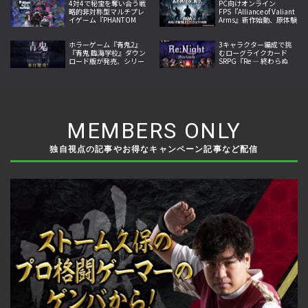
4対4で秘宝を奪い合う戦
PC向けオンライン
略的非対称型マルチプレ
FPS『Alliance of Valiant
イゲーム『PHANTOM
Arms』新作始動、原体験
TAG: MANIFEST』今夏発
への回帰掲げ2026年内サ
売
ービス開始へ
ホラーゲーム『青鬼2』
3キャラクター編成で挑
『青鬼 臨海学校』ダウン
むローグライクカード
ロード版が発売、シリー
SRPG『Re ― 終わらぬ
ズ完全新作と人気続編を
夜』がSteamで発売、地
1本のソフトに収録
形と属性が戦況を左右
MEMBERS ONLY
独自視点の記事やお得なキャンペーン記事など配信