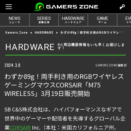
m
o
NEWS
SERIES
HARDWARE
GAME
EV
v
ニュース
連載記事
ハードウェア
ゲーム
イ
e
わずか89g！両手利き用のRGBワイヤレスゲーミングマウスCORSAIR「M75 WIRELESS」3月19日販売開始
Gamers Zone
HARDWARE
t
o
HARDWARE
PC周辺機器情報をいち早くお届けしま
す！
l
o
g
2024.3.8
GAMERS ZONE編集部
i
わずか89g！両手利き用のRGBワイヤレス
n
ゲーミングマウスCORSAIR「M75
WIRELESS」3月19日販売開始
SB C&S株式会社は、ハイパフォーマンスなギアで
世界中のゲーマーや配信者を先導するグローバル企
業
CORSAIR
Inc.（本社：米国カリフォルニア州、