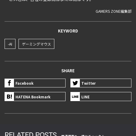
GAMERS ZONE編集部
KEYWORD
-AI
ゲーミングマウス
SHARE
Facebook
Twitter
HATENA Bookmark
LINE
RELATED POSTS