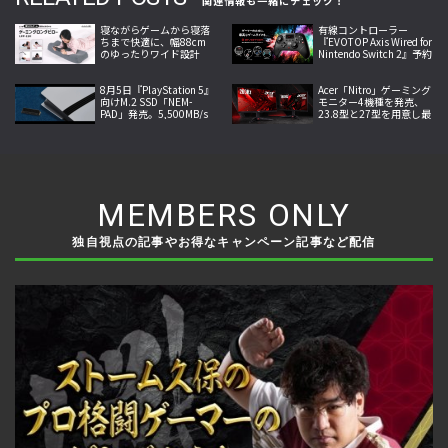
関連情報も一緒にチェック！
寝ながらゲームから寝落
有線コントローラー
ちまで快適に、幅88cm
『EVOTOP Axis Wired for
のゆったりワイド設計
Nintendo Switch 2』予約
「ゲーミングロングピロ
受付中、背面4ボタンや
ー LFP-110-GY」発売
連射機能を搭載
8月5日『PlayStation 5』
Acer「Nitro」ゲーミング
向けM.2 SSD「NEM-
モニター4機種を発売、
PAD」発売。5,500MB/s
23.8型と27型を用意し最
の転送速度と高い放熱性
大260Hzの高速表示と最
能を両立
小0.5ms応答に対応
MEMBERS ONLY
独自視点の記事やお得なキャンペーン記事など配信