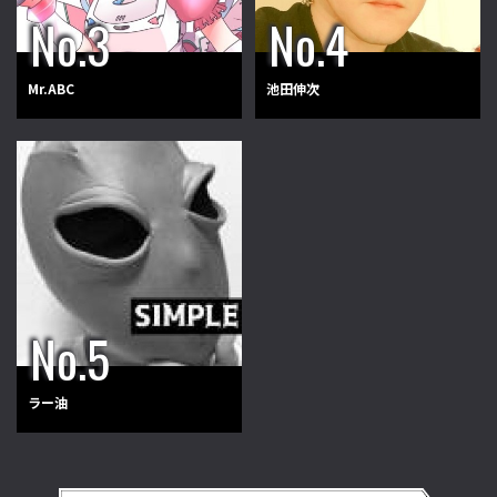
Mr.ABC
池田伸次
ラー油