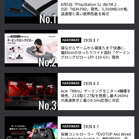
8月5日『PlayStation 5』向けM.2
SSD「NEM-PAD」発売。5,500MB/sの転
送速度と高い放熱性能を両立
2026.8.7
HARDWARE
寝ながらゲームから寝落ちまで快適に、
幅88cmのゆったりワイド設計「ゲーミン
グロングピロー LFP-110-GY」発売
2026.8.3
HARDWARE
Acer「Nitro」ゲーミングモニター4機種を
発売、23.8型と27型を用意し最大260Hz
の高速表示と最小0.5ms応答に対応
2026.8.7
HARDWARE
有線コントローラー『EVOTOP Axis Wired
for Nintendo Switch 2』予約受付中、背