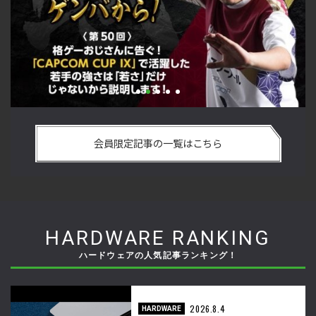
い
格ゲーおじさんに告ぐ！「CAPCOM CUP IX」で活躍した若手
「
の
の強さは 「若さ」だけじゃないから説明します！【ストーム
悟
会員限定記事の一覧はこちら
久保のプロ格闘ゲーマーのゲンバから！ 第50回】
格
HARDWARE RANKING
ハードウェアの人気記事ランキング！
2026.8.4
HARDWARE