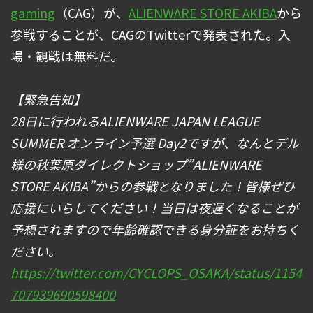
gaming
（CAG）が、
ALIENWARE STORE AKIBA
から
参戦することが、CAGのTwitterで発表された。入
場・観戦は無料だ。
【緊急告知】
28日に行われるALIENWARE JAPAN LEAGUE
SUMMER オンライン予選 Day2ですが、なんとデル
様の秋葉原ダイレクトショップ”ALIENWARE
STORE AKIBA”からの参戦となりました！皆様ぜひ
応援にいらしてください！当日は夜遅くなることが
予想されますので年齢確認できる身分証をお持ちく
ださい。
https://twitter.com/CYCLOPS_OSAKA/status/1154
707939690598400