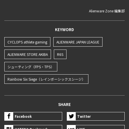
Alienware Zone 編集部
KEYWORD
CYCLOPS athlete gaming
ALIENWARE JAPAN LEAGUE
ALIENWARE STORE AKIBA
R6S
シューティング（FPS・TPS）
Rainbow Six Siege（レインボーシックスシージ）
SHARE
Facebook
Twitter