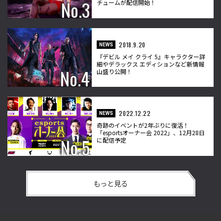
チュームが配信開始！
2018.9.20
NEWS
『デビル メイ クライ 5』キャラクター詳
細やデラックス エディションなど新情報
山盛り公開！
2022.12.22
NEWS
奇跡のイベントが2年ぶりに復活！
「esportsオーナー会 2022」、12月28日
に配信予定
もっと見る