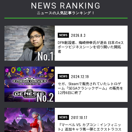
NEWS RANKING
ニュースの人気記事ランキング！
2026.8.3
NEWS
DFM創設者、梅崎伸幸氏が逝去 日本のeス
ポーツビジネスシーンを切り開いた開拓
者
2024.12.19
NEWS
セガ、Steamで販売されていたレトロゲ
ーム「SEGAクラシックゲーム」の販売を
12月6日に終了
2017.10.17
NEWS
『マーベル VS. カプコン：インフィニッ
ト』追加キャラ第一弾とエクストラコス