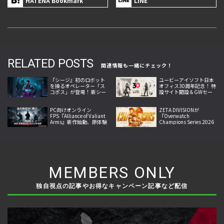
HATENA Bookmark
LINE
RELATED POSTS
関連情報も一緒にチェック！
『シージ』初のロボット
ユービーアイソフト日本
を操るオペレーター「ス
オフィス30周年記念！ 特
コポス」が登場！ 新シー
設サイト開設＆GWセー
ズン「Operation Twin
ル開始
Shells」が9月10日より
スタート
PC向けオンライン
ZETA DIVISIONが
FPS『Alliance of Valiant
『Overwatch
Arms』新作始動、原体験
Champions Series 2026
への回帰掲げ2026年内サ
Midseason
ービス開始へ
Championship』で世界
王者に！
MEMBERS ONLY
独自視点の記事やお得なキャンペーン記事など配信