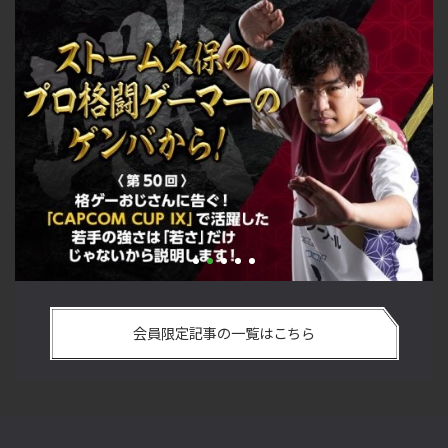
い
格ゲーおじさんに告ぐ！「CAPCOM CUP IX」で活躍した若手
「
の
の強さは 「若さ」だけじゃないから説明します！【ストーム
悟
会員限定記事の一覧はこちら
久保のプロ格闘ゲーマーのゲンバから！ 第50回】
格