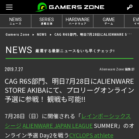
m
o
NEWS
SERIES
HARDWARE
GAME
EV
v
ニュース
連載記事
ハードウェア
ゲーム
イ
e
CAG R6S部門、明日7月28日にALIENWARE STORE AKIBAにて、プロリーグオンライン予選に参戦！ 観戦も可能!!
Gamers Zone
NEWS
t
o
NEWS
厳選する最新ニュースをいち早くチェック!
l
o
g
2019.7.27
Alienware Zone 編集部
i
CAG R6S部門、明日7月28日にALIENWARE
n
STORE AKIBAにて、プロリーグオンライン
予選に参戦！ 観戦も可能!!
7月28日（日）に開催される「
レインボーシックス
シージ
ALIENWARE JAPAN LEAGUE
SUMMER」のオ
ンライン予選 Day2を戦う
CYCLOPS athlete