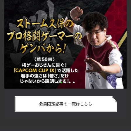
い
格ゲーおじさんに告ぐ！「CAPCOM CUP IX」で活躍した若手
「
の
の強さは 「若さ」だけじゃないから説明します！【ストーム
悟
会員限定記事の一覧はこちら
久保のプロ格闘ゲーマーのゲンバから！ 第50回】
格