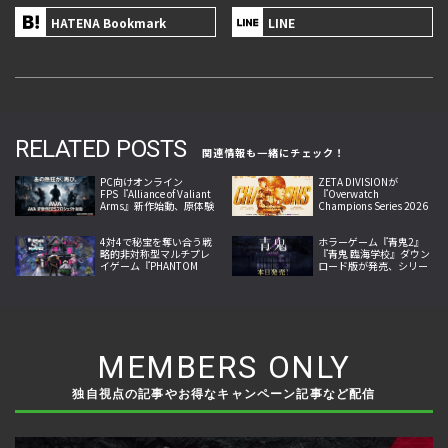
HATENA Bookmark
LINE
RELATED POSTS
関連情報も一緒にチェック！
PC向けオンライン
ZETA DIVISIONが
FPS『Alliance of Valiant
『Overwatch
Arms』新作始動、原体験
Champions Series 2026
への回帰掲げ2026年内サ
Midseason
ービス開始へ
Championship』で世界
4対4で秘宝を奪い合う戦
王者に！
ホラーゲーム『青鬼2』
略的非対称型マルチプレ
『青鬼 臨海学校』ダウン
イゲーム『PHANTOM
ロード版が発売、シリー
TAG: MANIFEST』今夏発
ズ完全新作と人気続編を
売
1本のソフトに収録
MEMBERS ONLY
独自視点の記事やお得なキャンペーン記事など配信