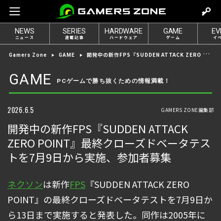
m
o
NEWS
SERIES
HARDWARE
GAME
EV
v
ニュース
連載記事
ハードウェア
ゲーム
イ
e
開発中の新作FPS『SUDDEN ATTACK ZERO POINT』最終クローズドベータテストを7月9日から実施、参加者募集
Gamers Zone
GAME
t
o
GAME
PCゲームで勝ち抜くための情報満載！
l
o
g
2026.6.5
GAMERS ZONE編集部
i
開発中の新作FPS『SUDDEN ATTACK
n
ZERO POINT』最終クローズドベータテス
トを7月9日から実施、参加者募集
ネクソン
は新作
FPS
『SUDDEN ATTACK ZERO
POINT』の最終クローズドベータテストを7月9日か
ら13日まで実施すると発表した。同作は2005年に