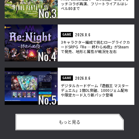
ッチコラボ再演、フリートライアルはレ
ベル80まで
2026.8.6
GAME
3キャラクター編成で挑むローグライクカ
ードSRPG『Re ― 終わらぬ夜』がSteam
で発売、地形と属性が戦況を左右
2026.8.6
GAME
デジタルカードゲーム『遊戯王 マスター
デュエル』1億DL突破、1000ジェム配布
や限定カード入り新パック登場
もっと見る