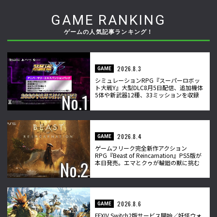
GAME RANKING
ゲームの人気記事ランキング！
2026.8.3
GAME
シミュレーションRPG『スーパーロボッ
ト大戦Y』大型DLC8月5日配信、追加機体
5体や新武器12種、33ミッションを収録
2026.8.4
GAME
ゲームフリーク完全新作アクション
RPG『Beast of Reincarnation』PS5版が
本日発売。エマとクゥが輪廻の獣に挑む
2026.8.6
GAME
FFXIV Switch2版サービス開始／妖怪ウォ