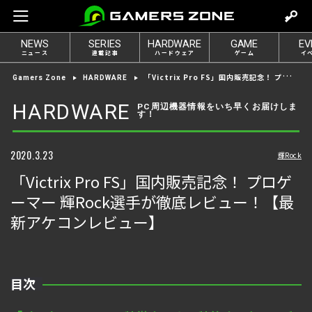
m
o
NEWS
SERIES
HARDWARE
GAME
EV
v
ニュース
連載記事
ハードウェア
ゲーム
イ
e
「Victrix Pro FS」国内販売記念！ プロゲーマー 輝Rock選手が徹底レビュー！【最新アケコンレビュー】
Gamers Zone
HARDWARE
t
o
HARDWARE
PC周辺機器情報をいち早くお届けしま
す！
l
o
g
2020.3.23
輝Rock
i
「Victrix Pro FS」国内販売記念！ プロゲ
n
ーマー 輝Rock選手が徹底レビュー！【最
新アケコンレビュー】
目次