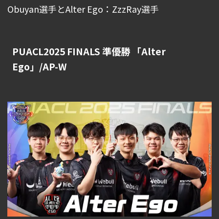
Obuyan選手とAlter Ego：ZzzRay選手
PUACL2025 FINALS 準優勝 「Alter
Ego」/AP-W