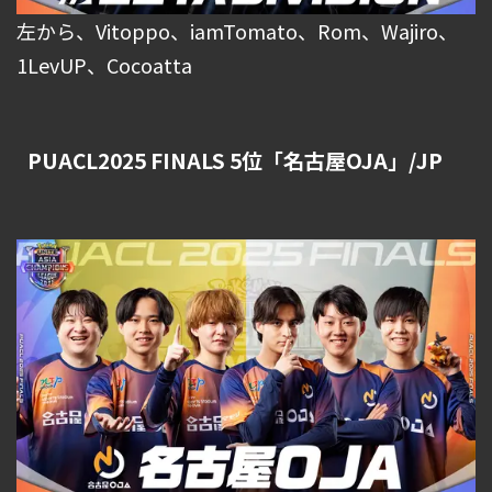
左から、Vitoppo、iamTomato、Rom、Wajiro、
1LevUP、Cocoatta
PUACL2025 FINALS 5位「名古屋OJA」/JP