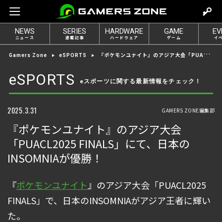
m
o
NEWS
SERIES
HARDWARE
GAME
EV
v
ニュース
連載記事
ハードウェア
ゲーム
イ
e
『ポケモンユナイト』のアジア大会「PUACL2025 FINALS」にて、日本のINSOMNIAが優勝！
Gamers Zone
eSPORTS
t
o
eSPORTS
eスポーツに関する最新情報をチェック！
l
o
g
2025.3.31
GAMERS ZONE編集部
i
『ポケモンユナイト』のアジア大会
n
「PUACL2025 FINALS」にて、日本の
INSOMNIAが優勝！
『
ポケモンユナイト
』のアジア大会「PUACL2025
FINALS」で、日本のINSOMNIAがアジア王者に輝い
た。