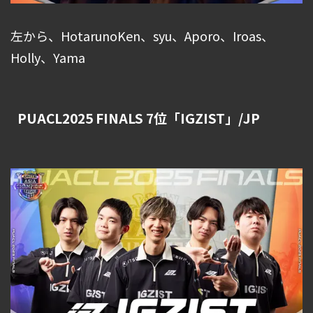
左から、HotarunoKen、syu、Aporo、Iroas、
Holly、Yama
PUACL2025 FINALS 7位「IGZIST」/JP