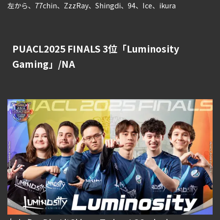
左から、77chin、ZzzRay、Shingdi、94、Ice、ikura
PUACL2025 FINALS 3位「Luminosity
Gaming」/NA