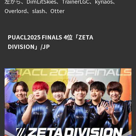
左から、DimLitSkies、TrainerLGC、kyriaos、
Overlord、slash、Otter
PUACL2025 FINALS 4位「ZETA
DIVISION」/JP