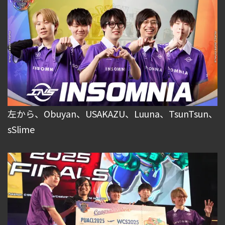
左から、Obuyan、USAKAZU、Luuna、TsunTsun、
sSlime