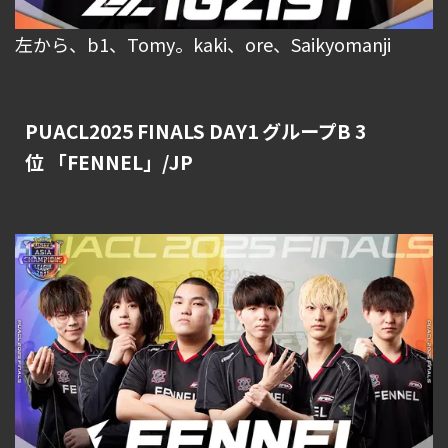
左から、b1、Tomy。kaki、ore、Saikyomanji
PUACL2025 FINALS DAY1 グループB 3
位 「FENNEL」/JP