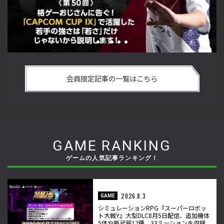
手
「ストリートファイターリーグ 2022 グランドファイナル」覚
2
ム
悟を決めたカワノ選手の攻略を解説！【ストーム久保のプロ
終
会員限定記事の一覧はこちら
格闘ゲーマーのゲンバから！ 第49回】
マ
GAME RANKING
ゲームの人気記事ランキング！
2026.8.3
GAME
シミュレーションRPG『スーパーロボッ
ト大戦Y』大型DLC8月5日配信、追加機体
5体や新武器12種、33ミッションを収録