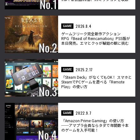
2026.8.4
GAME
ゲームフリーク完全新作アクション
RPG『Beast of Reincarnation』PS5版が
本日発売。エマとクゥが輪廻の獣に挑む
2025.2.17
GAME
「Steam Deck」がなくてもOK！ スマホと
SteamでPCゲームを遊べる「Remote
Play」の使い方
2022.9.7
GAME
「Amazon Prime Gaming」の使い方
──アマプラ会員ならタダで年間数十本
のゲームを入手可能！