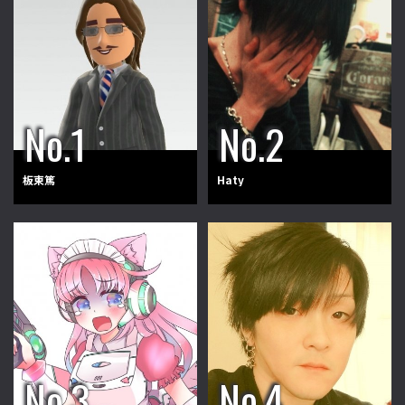
板東篤
Haty