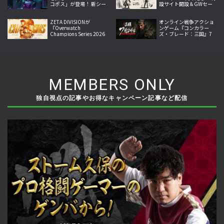
コポス」が登場！ 新シー
設サイト開設＆GWセー
ズン「Operation Twin
ル開始
Shells」が9月10日より
スタート
ZETA DIVISIONが
オンライン戦争アクショ
『Overwatch
ンゲーム『コンカラー
Champions Series 2026
ズ・ブレード：三国』7
Midseason
月24日リリース開始！武
Championship』で世界
将アクションと兵団指揮
王者に！
を融合
MEMBERS ONLY
独自視点の記事やお得なキャンペーン記事など配信