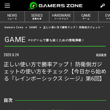
m
o
NEWS
SERIES
HARDWARE
GAME
EV
v
ニュース
連載記事
ハードウェア
ゲーム
イ
e
正しい使い方で勝率アップ！ 防衛側ガジェットの使い方をチェック【今日から始める『レインボーシックス シージ』第6回】
Gamers Zone
GAME
t
o
GAME
PCゲームで勝ち抜くための情報満載！
l
o
g
2020.6.24
龍田優貴
i
正しい使い方で勝率アップ！ 防衛側ガジ
n
ェットの使い方をチェック【今日から始め
る『レインボーシックス シージ』第6回】
目次