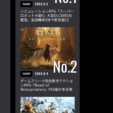
2026.8.3
GAME
シミュレーションRPG『スーパー
ロボット大戦Y』大型DLC8月5日
配信、追加機体5体や新武器12
種、33ミッションを収録
2026.8.4
GAME
ゲームフリーク完全新作アクショ
ンRPG『Beast of
Reincarnation』PS5版が本日発
売。エマとクゥが輪廻の獣に挑む