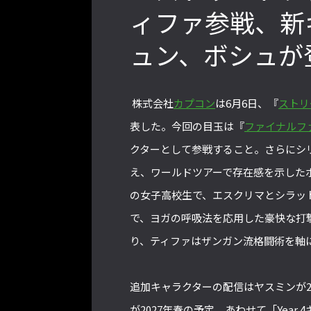
ィファ参戦、新
ュン、ボシュが
2022年最後の懺悔！ 「ストリートフ
「ストリートファイター
ァイターリーグ 2022」最終節を終え
2022」前半戦の反省文
て吐露したいこと【ストーム久保のプ
い！ チームリーダー久保
株式会社
カプコン
は6月6日、『
ストリ
ロ格闘ゲーマーのゲンバから！ 第48
トーム久保のプロ格闘ゲ
回】
バから！ 第47回】
表した。今回の目玉は『
ファイナルフ
クターとして参戦すること。さらにシ
え、ワールドツアーで存在感を示した
格ゲーおじさんに告ぐ！「CAPCOM
の女子高校生で、エスクリマとシラッ
CUP IX」で活躍した若手の強さは
で、ヨガの呼吸法を応用した豪快な打
「若さ」だけじゃないから説明しま
す！【ストーム久保のプロ格闘ゲーマ
り、ティファはザンガン流格闘術を軸
ーのゲンバから！ 第50回】
追加キャラクターの配信はヤスミンが2
が2027年春の予定。あわせて「Year