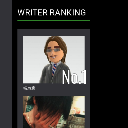
WRITER RANKING
板東篤