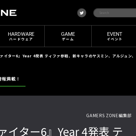
t
w
i
t
t
e
HARDWARE
GAME
EVENT
r
ハードウェア
ゲーム
イベント
ァイター6』Year 4発表 ティファ参戦、新キャラのヤスミン、アルジュン
情報満載！
GAMERS ZONE編集部
ター6』Year 4発表 テ