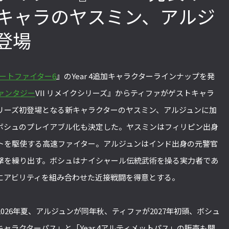
キャラのヤスミン、アルジ
登場
リーグ
『ストV』PS4版とPC版は別のゲーム
格ゲーおじさんに
を見てほし
性！ 大会での向き合い方を真剣に考
CUP IX」で
の失敗【ス
えてみた【ストーム久保のプロ格闘ゲ
「若さ」だけじ
ートファイター6
』のYear 4追加キャラクターラインナップを発
ーマーのゲン
ーマーのゲンバから！ 第51回】
す！【ストーム
ーのゲンバから！
ァンタジー
VII リメイクシリーズ』からティファがゲストキャラ
リーズ初登場となる新キャラクターのヤスミン、アルジュンに加
ボシュのプレイアブル化も決定した。ヤスミンはフィリピン出身
トを駆使する高速ファイター。アルジュンはインド出身の元警官
撃を繰り出す。ボシュはナイシャール伝統武術を操る実力者であ
にアビリティを組み合わせた近接戦闘を得意とする。
026年夏、アルジュンが同年秋、ティファが2027年初頭、ボシュ
 4キャラクターパス」と「Year 4アルティメットパス」の販売も開