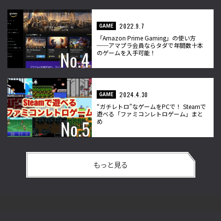
2022.9.7
GAME
「Amazon Prime Gaming」の使い方
──アマプラ会員ならタダで年間数十本
のゲームを入手可能！
2024.4.30
GAME
“ガチレトロ”なゲームをPCで！ Steamで
遊べる「ファミコンレトロゲーム」まと
め
もっと見る