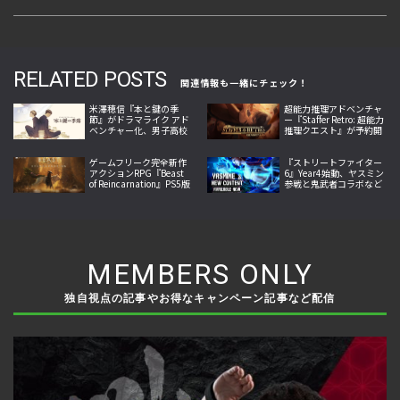
RELATED POSTS
関連情報も一緒にチェック！
米澤穂信『本と鍵の季
超能力推理アドベンチャ
節』がドラマライク アド
ー『Staffer Retro: 超能力
ベンチャー化、男子高校
推理クエスト』が予約開
生コンビが秘密と嘘に挑
始。第一章体験版と店舗
む今冬の注目作
特典も公開
ゲームフリーク完全新作
『ストリートファイター
アクションRPG『Beast
6』Year4始動、ヤスミン
of Reincarnation』PS5版
参戦と鬼武者コラボなど
が本日発売。エマとクゥ
夏の大型更新を本格展開
が輪廻の獣に挑む
MEMBERS ONLY
独自視点の記事やお得なキャンペーン記事など配信