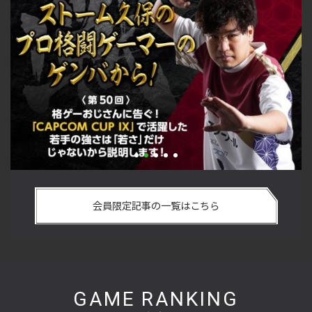
い
格ゲーおじさんに告ぐ！「CAPCOM CUP IX」で活躍した若手
「
の
の強さは 「若さ」だけじゃないから説明します！【ストーム
悟
会員限定記事の一覧はこちら
久保のプロ格闘ゲーマーのゲンバから！ 第50回】
格
GAME RANKING