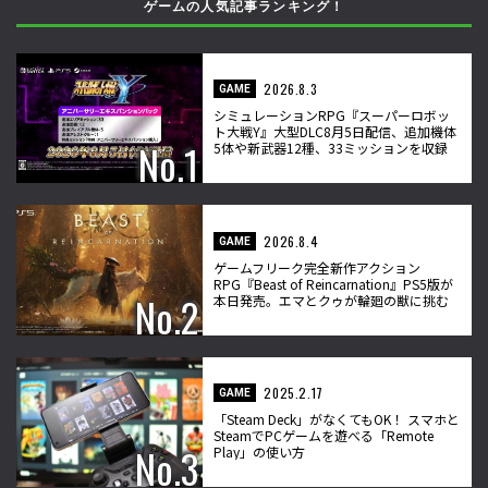
ゲームの人気記事ランキング！
2026.8.3
GAME
シミュレーションRPG『スーパーロボッ
ト大戦Y』大型DLC8月5日配信、追加機体
5体や新武器12種、33ミッションを収録
2026.8.4
GAME
ゲームフリーク完全新作アクション
RPG『Beast of Reincarnation』PS5版が
本日発売。エマとクゥが輪廻の獣に挑む
2025.2.17
GAME
「Steam Deck」がなくてもOK！ スマホと
SteamでPCゲームを遊べる「Remote
Play」の使い方