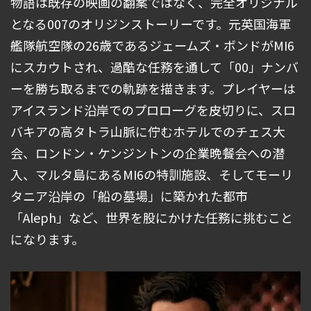
物語は既存の映画の翻案ではなく、完全オリジナル
となる007のオリジンストーリーです。元英国海軍
艦隊航空隊の26歳であるジェームズ・ボンドがMI6
にスカウトされ、過酷な任務を通して「00」ナンバ
ーを勝ち取るまでの軌跡を描きます。プレイヤーは
アイスランド沿岸でのプロローグを皮切りに、スロ
バキアの高タトラ山脈に佇むホテルでのチェス大
会、ロンドン・ケンジントンの企業晩餐会への潜
入、マルタ島にあるMI6の特訓施設、そしてモーリ
タニア沿岸の「船の墓場」に築かれた都市
「Aleph」など、世界を股にかけた任務に挑むこと
になります。