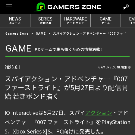
m
o
NEWS
SERIES
HARDWARE
GAME
EV
v
ニュース
連載記事
ハードウェア
ゲーム
イ
e
スパイアクション・アドベンチャー『007 ファーストライト』が5月27日より配信開始 若きボンド描く
Gamers Zone
GAME
t
o
GAME
PCゲームで勝ち抜くための情報満載！
l
o
g
2026.6.1
GAMERS ZONE編集部
i
スパイアクション・アドベンチャー『007
n
ファーストライト』が5月27日より配信開
始 若きボンド描く
IO Interactiveは5月27日、スパイ
アクション
・アド
ベンチャー『007 ファーストライト』をPlayStation
5、Xbox Series X|S、PC向けに発売した。