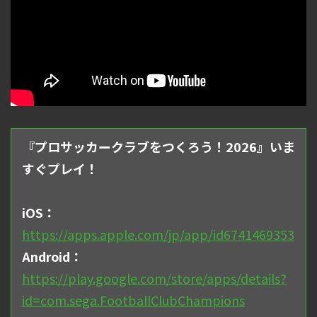
『プロサッカークラブをつくろう！2026』いま
すぐプレイ！
iOS：
https://apps.apple.com/jp/app/id6741469353
Android：
https://play.google.com/store/apps/details?
id=com.sega.FootballClubChampions