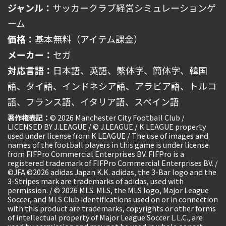
ジャンル：
サッカークラブ経営シミュレーションゲ
ーム
価格：
基本無料（アイテム課金）
メーカー：
セガ
対応言語：
日本語、英語、繁体字、簡体字、韓国
語、タイ語、インドネシア語、アラビア語、トルコ
語、フランス語、イタリア語、スペイン語
著作権表記：
© 2026 Manchester City Football Club /
LICENSED BY J.LEAGUE / © J.LEAGUE / K LEAGUE property
used under license from K LEAGUE / The use of images and
names of the football players in this game is under license
from FIFPro Commercial Enterprises BV. FIFPro is a
registered trademark of FIFPro Commercial Enterprises BV. /
©JFA ©2026 adidas Japan K.K. adidas, the 3-Bar logo and the
3-Stripes mark are trademarks of adidas, used with
permission. / © 2026 MLS. MLS, the MLS logo, Major League
Soccer, and MLS Club identifications used on or in connection
with this product are trademarks, copyrights or other forms
of intellectual property of Major League Soccer L.L.C., are