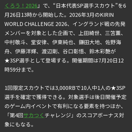
くろう！2026
』で、“日本代表SP選手スカウト”を6
月26日13時から開始した。2026年3月のKIRIN
WORLD CHALLENGE 2026、イングランド戦の先発
メンバーを対象とした企画で、上田綺世、三笘薫、
中村敬斗、堂安律、伊東純也、鎌田大地、佐野海
舟、伊藤洋輝、渡辺剛、谷口彰悟、鈴木彩艶が
★3SP選手として登場する。開催期間は7月20日12
時59分まで。
1回限定スカウトでは3,000RBで10人中1人の★3SP
選手を確定で獲得できる。対象選手は後日開催予定
のゲーム内イベントで有利になる要素を持つほか、
「第4回
サカつく
チャレンジ」のスコアボーナス対
象にもなる。