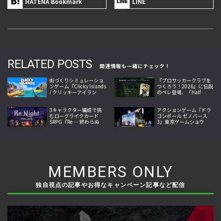
HATENA Bookmark
LINE
RELATED POSTS
関連情報も一緒にチェック！
街づくりシミュレーショ
『プロサッカークラブを
ンゲーム『Clicky Islands
つくろう！2026』に伝説
/ クリッキーアイラン
のペレ登場、「Half
ド』無料デモ版をSteam
Anniversary レジェンド
で配信中
SP選手スカウト」開催
3キャラクター編成で挑
アクションゲーム『ドラ
むローグライクカード
ゴンボール ゼノバース
SRPG『Re ― 終わらぬ
3』東京ゲームショウ
夜』がSteamで発売、地
2026出展、国内最速試遊
形と属性が戦況を左右
と最新映像を公開
MEMBERS ONLY
独自視点の記事やお得なキャンペーン記事など配信