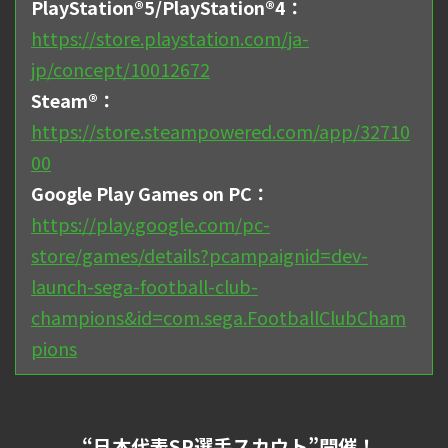
PlayStation®5/PlayStation®4：
https://store.playstation.com/ja-
jp/concept/10012672
Steam®：
https://store.steampowered.com/app/32710
00
Google Play Games on PC：
https://play.google.com/pc-
store/games/details?pcampaignid=dev-
launch-sega-football-club-
champions&id=com.sega.FootballClubCham
pions
“日本代表SP選手スカウト”開催！