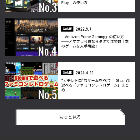
Play」の使い方
2022.9.7
GAME
「Amazon Prime Gaming」の使い方
──アマプラ会員ならタダで年間数十本
のゲームを入手可能！
2024.4.30
GAME
“ガチレトロ”なゲームをPCで！ Steamで
遊べる「ファミコンレトロゲーム」まと
め
もっと見る