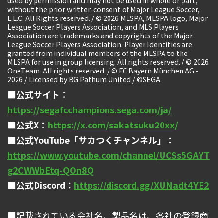
used by permission and may not be used in whole or part,
without the prior written consent of Major League Soccer,
L.L.C. All Rights reserved. / © 2026 MLSPA, MLSPA logo, Major
League Soccer Players Association, and MLS Players
Association are trademarks and copyrights of the Major
League Soccer Players Association. Player Identities are
granted from individual members of the MLSPA to the
MLSPA for use in group licensing. All rights reserved. / © 2026
OneTeam. All rights reserved. / © FC Bayern München AG -
2026 / Licensed by BG Pathum United / ©SEGA
■公式サイト
：
https://segafcchampions.sega.com/ja/
■公式X：
https://x.com/sakatsuku20xx/
■公式YouTube「サカつくチャンネル」：
https://www.youtube.com/channel/UCSs5GAYT
g2CWWbEtq-QOn8Q
■公式Discord：
https://discord.gg/XUNadt4YE2
■記載されている会社名、製品名は、各社の登録商