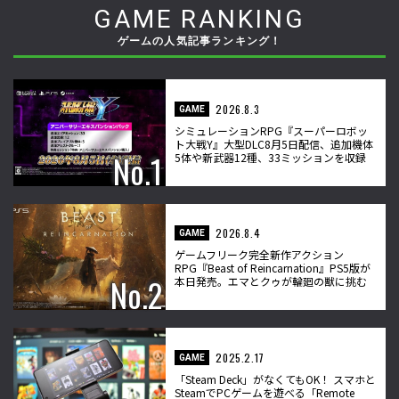
GAME RANKING
ゲームの人気記事ランキング！
2026.8.3
GAME
シミュレーションRPG『スーパーロボッ
ト大戦Y』大型DLC8月5日配信、追加機体
5体や新武器12種、33ミッションを収録
2026.8.4
GAME
ゲームフリーク完全新作アクション
RPG『Beast of Reincarnation』PS5版が
本日発売。エマとクゥが輪廻の獣に挑む
2025.2.17
GAME
「Steam Deck」がなくてもOK！ スマホと
SteamでPCゲームを遊べる「Remote