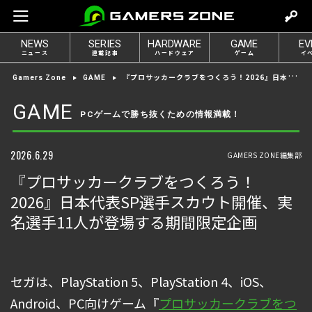
m
o
NEWS
SERIES
HARDWARE
GAME
EV
v
ニュース
連載記事
ハードウェア
ゲーム
イ
e
『プロサッカークラブをつくろう！2026』日本代表SP選手スカウト開催、実名選手11人が登場する期間限定企画
Gamers Zone
GAME
t
o
GAME
PCゲームで勝ち抜くための情報満載！
l
o
g
2026.6.29
GAMERS ZONE編集部
i
『プロサッカークラブをつくろう！
n
2026』日本代表SP選手スカウト開催、実
名選手11人が登場する期間限定企画
セガは、PlayStation 5、PlayStation 4、iOS、
Android、PC向けゲーム『
プロサッカークラブをつ