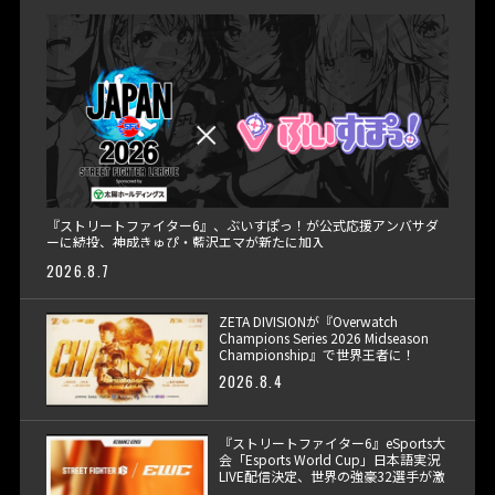
『ストリートファイター6』、ぶいすぽっ！が公式応援アンバサダ
ーに続投、神成きゅぴ・藍沢エマが新たに加入
2026.8.7
ZETA DIVISIONが『Overwatch
Champions Series 2026 Midseason
Championship』で世界王者に！
2026.8.4
『ストリートファイター6』eSports大
会「Esports World Cup」日本語実況
LIVE配信決定、世界の強豪32選手が激
突