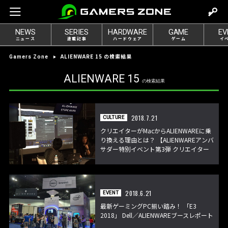
m
o
NEWS
SERIES
HARDWARE
GAME
EV
v
ニュース
連載記事
ハードウェア
ゲーム
イ
e
ALIENWARE 15 の検索結果
Gamers Zone
t
o
ALIENWARE 15
の検索結果
l
o
g
2018.7.21
CULTURE
i
クリエイターがMacからALIENWAREに乗
n
り換える理由とは？ 【ALIENWAREアンバ
サダー特別イベント第3弾 クリエイター
編】
2018.6.21
EVENT
最新ゲーミングPC揃い踏み！ 「E3
2018」 Dell／ALIENWAREブースレポート