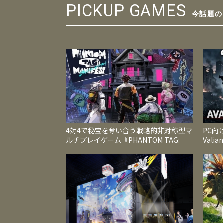
PICKUP GAMES
今話題の
4対4で秘宝を奪い合う戦略的非対称型マ
PC向け
ルチプレイゲーム『PHANTOM TAG:
Val
MANIFEST』今夏発売
帰掲げ