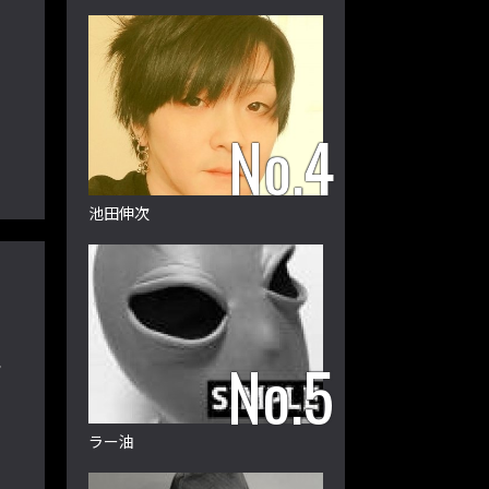
可
池田伸次
ツ
ラー油