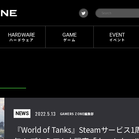
t
w
i
t
t
e
HARDWARE
GAME
EVENT
r
ハードウェア
ゲーム
イベント
2022.5.13
NEWS
GAMERS ZONE編集部
『World of Tanks』Steamサービス1