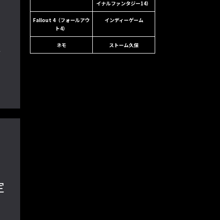
イナルファンタジー14）
Fallout 4（フォールアウ
インディーゲーム
ト4）
ネモ
ストーム久保
イ
！
イ
定