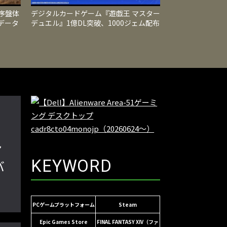
序盤体
デジタルカードゲーム『遊戯王 マスター
データ
デュエル』1億DL突破、1000ジェム配布
る
や限定カード入り新パック登場
ン
KEYWORD
バ
PCゲームプラットフォーム
Steam
Epic Games Store
FINAL FANTASY XIV（ファ