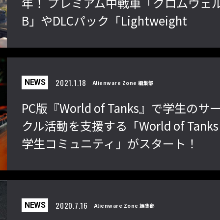
年！ プレミアム中戦車「クロムウェ
B」やDLCパック「Lightweight
Fighter Pack」が無料でもらえるキャ
「ストリートファイターリーグ
『ストV』PS4版とPC版は
2022」前半戦の反省文を見てほし
性！ 大会での向き合い方を
ンペーン開催
い！ チームリーダー久保の失敗【ス
えてみた【ストーム久保の
トーム久保のプロ格闘ゲーマーのゲン
ーマーのゲンバから！ 第51
2021.1.18
NEWS
Alienware Zone 編集部
バから！ 第47回】
PC版『World of Tanks』で学生のサ
クル活動を支援する「World of Tanks
学生コミュニティ」がスタート！
2020.7.16
NEWS
Alienware Zone 編集部