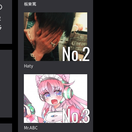
板東篤
の
最
ラ
Haty
ー
Mr.ABC