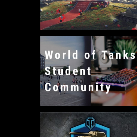
2022年最後の懺悔！ 「ストリートフ
ァイターリーグ 2022」最終節を終え
て吐露したいこと【ストーム久保のプ
ロ格闘ゲーマーのゲンバから！ 第48
回】
格ゲーおじさんに告ぐ！「CAPCOM
CUP IX」で活躍した若手の強さは
「若さ」だけじゃないから説明しま
す！【ストーム久保のプロ格闘ゲーマ
ーのゲンバから！ 第50回】