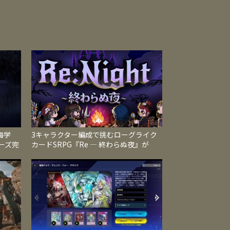
海学
3キャラクター編成で挑むローグライク
ーズ完
カードSRPG『Re ― 終わらぬ夜』が
に収録
Steamで発売、地形と属性が戦況を左右