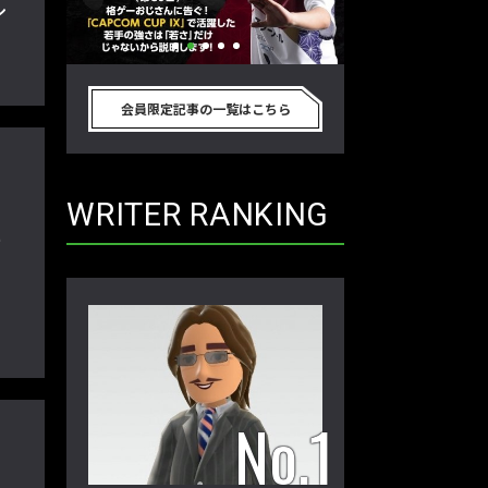
ル
別のゲーム
格ゲーおじさんに告ぐ！「CAPCOM
「ストリートファイタ
真剣に考
CUP IX」で活躍した若手の強さは
グランドファイナ
会員限定記事の一覧はこちら
プロ格闘ゲ
「若さ」だけじゃないから説明しま
ワノ選手の攻略を
回】
す！【ストーム久保のプロ格闘ゲーマ
保のプロ格闘ゲー
ーのゲンバから！ 第50回】
第49回】
WRITER RANKING
ー