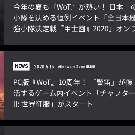
今年の夏も『WoT』が熱い！ 日本一
小隊を決める恒例イベント「全日本
強小隊決定戦『甲士園』2020」オン
インで開催決定
2020.5.15
NEWS
Alienware Zone 編集部
PC版『WoT』10周年！ 「警笛」が復
活するゲーム内イベント「チャプタ
II: 世界征服」がスタート