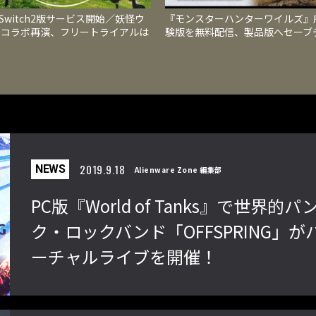
V Switch2版サービス開始／妖怪ウ
『モンスターハンターワイルズ』
チコラボ再演、フリートライアルは
験版を無料配信、製品版へセーブ
80まで
を引き継げ、物語と狩猟を楽しめ
2019.9.18
NEWS
Alienware Zone 編集部
PC版『World of Tanks』で世界的パ
ク・ロックバンド「OFFSPRING」が
ーチャルライブを開催！