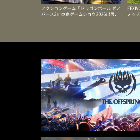
アクションゲーム『ドラゴンボール ゼノ
FFXI
バース3』東京ゲームショウ2026出展、
ォッ
国内最速試遊と最新映像を公開
レベル