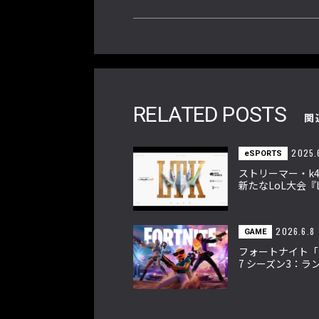
RELATED POSTS
関
2025.
eSPORTS
ストリーマー・k4
新たなLoL大会『L
The k4sen』6
幕
2026.6.8
GAME
フォートナイト「
7 シーズン3：ラ
幕 新マップと精
ム、新兵器などを