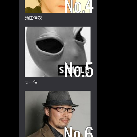
池田伸次
ラー油