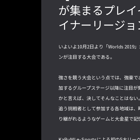
が集まるプレイ
イナーリージョ
2022年最後の懺悔！ 「ストリートフ
ァイターリーグ 2022」最終節を終え
て吐露したいこと【ストーム久保のプ
いよいよ10月2日より「Worlds 2
ロ格闘ゲーマーのゲンバから！ 第48
回】
ンが注目する大会である。
強さを競う大会という点では、強豪で
格ゲーおじさんに告ぐ！「CAPCOM
加するグループステージ以降に注目が
CUP IX」で活躍した若手の強さは
かと言えば、決してそんなことはない
「若さ」だけじゃないから説明しま
す！【ストーム久保のプロ格闘ゲーマ
追う挑戦者として参加する各地域は、
ーのゲンバから！ 第50回】
り継がれるようなゲームと大金星で記
KaBuM! e-Sportsによる初の5