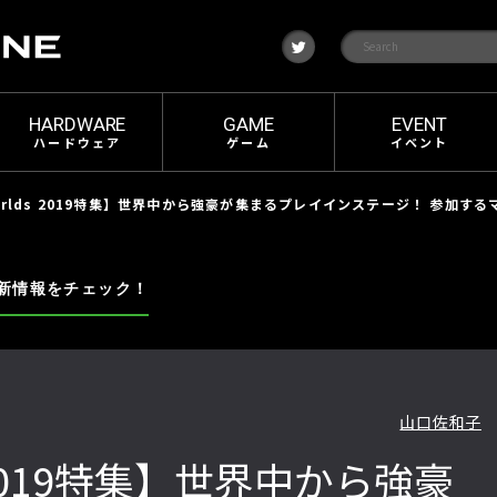
t
w
i
t
t
e
HARDWARE
GAME
EVENT
r
ハードウェア
ゲーム
イベント
Worlds 2019特集】世界中から強豪が集まるプレイインステージ！ 参加す
新情報をチェック！
山口佐和子
s 2019特集】世界中から強豪