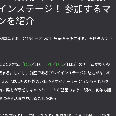
インステージ！ 参加するマ
ンを紹介
「ストリートファイターリーグ
『ストV』PS4版とPC版は
2022」前半戦の反省文を見てほし
性！ 大会での向き合い方を
い！ チームリーダー久保の失敗【ス
えてみた【ストーム久保の
019」が開幕する。2019シーズンの世界最強を決定する、全世界のファ
トーム久保のプロ格闘ゲーマーのゲン
ーマーのゲンバから！ 第51
バから！ 第47回】
ある5大地域（
LCS
／LEC／
LPL
／
LCK
／LMS）のチームが多く参
集まる。しかし、前座であるプレイインステージに魅力がないの
。5大地域以外の以外のいわゆるマイナーリージョンもそれらを
時に誰もが予想しなかったチームが彗星のように現れ、何年も語
憶に残る活躍を見せることがある。
大リーグに対する勝利、最も大きな勝利を勝ち取ったBrTT選手、LCKチ