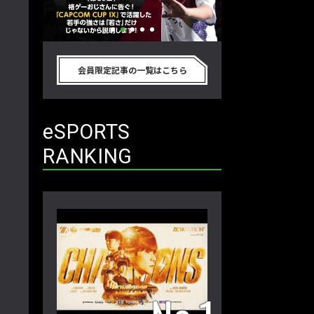
別のゲーム
格ゲーおじさんに告ぐ！「CAPCOM
「ストリートファイタ
真剣に考
CUP IX」で活躍した若手の強さは
グランドファイナ
会員限定記事の一覧はこちら
プロ格闘ゲ
「若さ」だけじゃないから説明しま
ワノ選手の攻略を
回】
す！【ストーム久保のプロ格闘ゲーマ
保のプロ格闘ゲー
ーのゲンバから！ 第50回】
第49回】
eSPORTS
RANKING