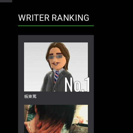
WRITER RANKING
板東篤