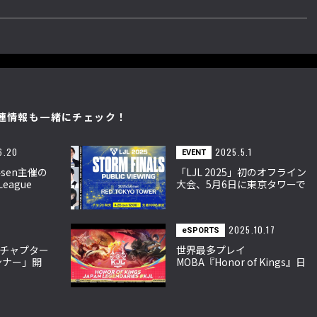
連情報も一緒にチェック！
6.20
2025.5.1
EVENT
sen主催の
「LJL 2025」初のオフライン
eague
大会、5月6日に東京タワーで
月25日より開
開催！
2025.10.17
eSPORTS
チャプター
世界最多プレイ
ンナー」開
MOBA『Honor of Kings』日
霊収集システ
本公式大会が10月18日開
追加
幕。Crazy Raccoon・
SCARZら参戦