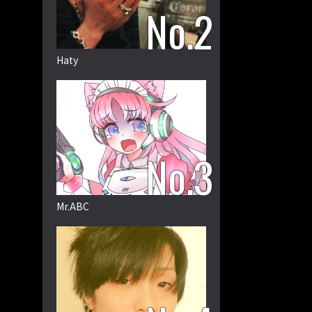
Haty
Mr.ABC