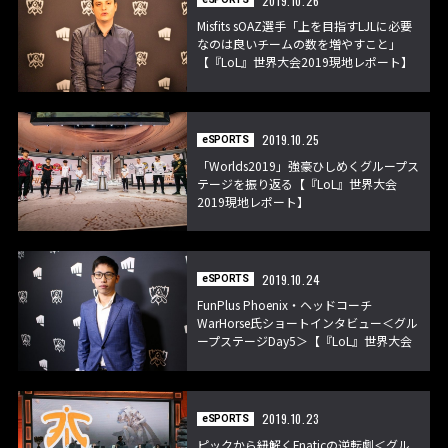
2019.10.26
Misfits sOAZ選手「上を目指すLJLに必要
なのは良いチームの数を増やすこと」
【『LoL』世界大会2019現地レポート】
2019.10.25
eSPORTS
「Worlds2019」強豪ひしめくグループス
テージを振り返る【『LoL』世界大会
2019現地レポート】
2019.10.24
eSPORTS
FunPlus Phoenix・ヘッドコーチ
WarHorse氏ショートインタビュー＜グル
ープステージDay5＞【『LoL』世界大会
2019現地レポート】
2019.10.23
eSPORTS
ピックから紐解くFnaticの逆転劇＜グル