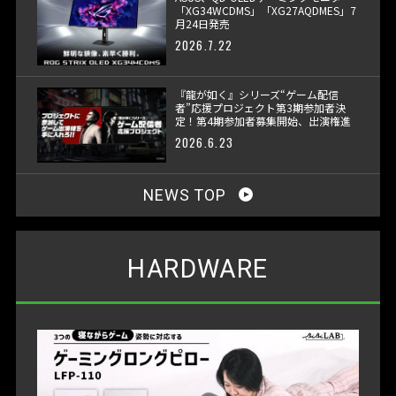
「XG34WCDMS」「XG27AQDMES」7
月24日発売
2026.7.22
『龍が如く』シリーズ“ゲーム配信
者”応援プロジェクト第3期参加者決
定！第4期参加者募集開始、出演権進
呈へ
2026.6.23
NEWS TOP
HARDWARE