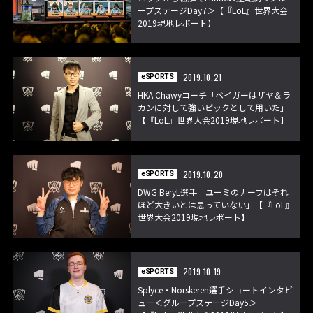
ープステージDay7＞【『LoL』世界大会
2019現地レポート】
2019.10.21
eSPORTS
HKA Chawyコーチ「ベイガーはザヤ＆ラ
カンに対して強いピックとして用いた」
【『LoL』世界大会2019現地レポート】
2019.10.20
eSPORTS
DWG BeryL選手「ユーミのナーフはそれ
ほど大きいとは思っていない」【『LoL』
世界大会2019現地レポート】
2019.10.19
eSPORTS
Splyce・Norskeren選手ショートインタビ
ュー＜グループステージDay5＞