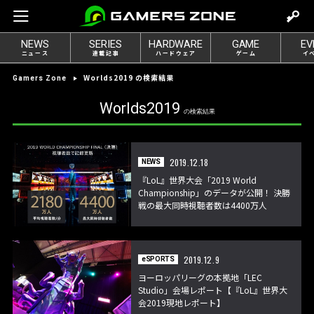
m
o
NEWS
SERIES
HARDWARE
GAME
EV
v
ニュース
連載記事
ハードウェア
ゲーム
イ
e
Worlds2019 の検索結果
Gamers Zone
t
o
Worlds2019
の検索結果
l
o
g
2019.12.18
NEWS
i
『LoL』世界大会「2019 World
n
Championship」のデータが公開！ 決勝
戦の最大同時視聴者数は4400万人
2019.12.9
eSPORTS
ヨーロッパリーグの本拠地「LEC
Studio」会場レポート【『LoL』世界大
会2019現地レポート】