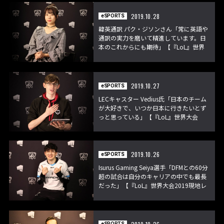
2019.10.28
eSPORTS
韓英通訳 パク・ジソンさん「常に英語や
通訳の実力を磨いて精進しています。日
本のこれからにも期待」【『LoL』世界
大会2019現地レポート】
2019.10.27
eSPORTS
LECキャスター Vedius氏「日本のチーム
が大好きで、いつか日本に行きたいとず
っと思っている」【『LoL』世界大会
2019現地レポート】
2019.10.26
eSPORTS
Isurus Gaming Seiya選手「DFMとの60分
超の試合は自分のキャリアの中でも最長
だった」【『LoL』世界大会2019現地レ
ポート】
eSPORTS