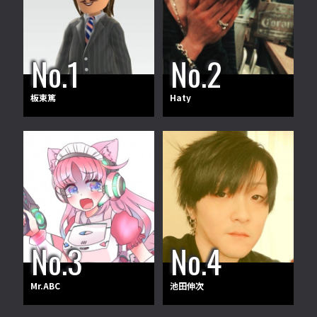
板東篤
Haty
Mr.ABC
池田伸次