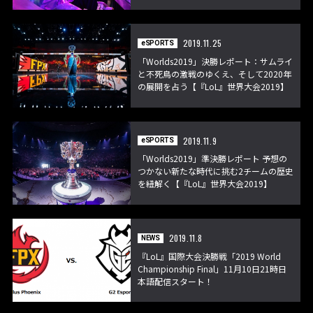
2019.11.25
eSPORTS
「Worlds2019」決勝レポート：サムライ
と不死鳥の激戦のゆくえ、そして2020年
の展開を占う【『LoL』世界大会2019】
2019.11.9
eSPORTS
「Worlds2019」準決勝レポート 予想の
つかない新たな時代に挑む2チームの歴史
を紐解く【『LoL』世界大会2019】
2019.11.8
NEWS
『LoL』国際大会決勝戦「2019 World
Championship Final」11月10日21時日
本語配信スタート！