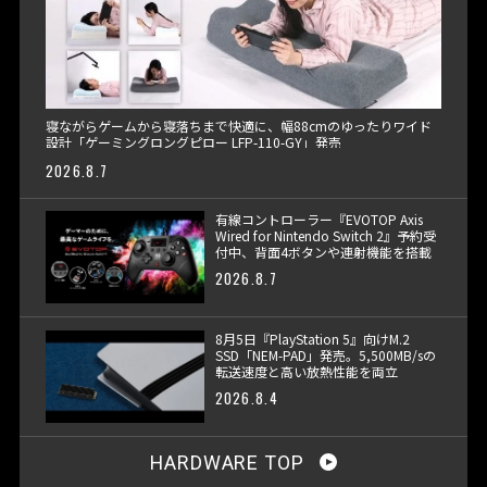
寝ながらゲームから寝落ちまで快適に、幅88cmのゆったりワイド
設計「ゲーミングロングピロー LFP-110-GY」発売
2026.8.7
有線コントローラー『EVOTOP Axis
Wired for Nintendo Switch 2』予約受
付中、背面4ボタンや連射機能を搭載
2026.8.7
8月5日『PlayStation 5』向けM.2
SSD「NEM-PAD」発売。5,500MB/sの
転送速度と高い放熱性能を両立
2026.8.4
HARDWARE TOP