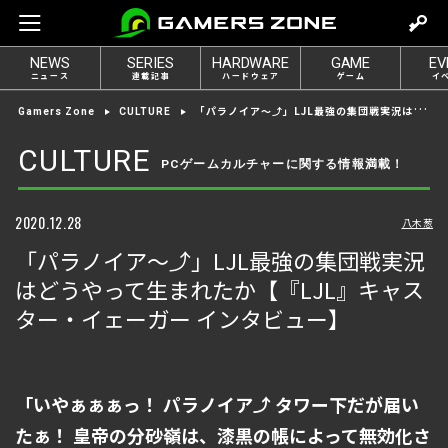
m
o
NEWS
SERIES
HARDWARE
GAME
EV
v
ニュース
連載記事
ハードウェア
ゲーム
イ
e
「パラノイア〜⤴」LJL最強の集団戦実況はどうやって生まれたか【『LJL』キャスター・イェーガー インタビュー】
Gamers Zone
CULTURE
t
o
CULTURE
PCゲームカルチャーに関する情報満載！
l
o
g
2020.12.28
八木葱
i
「パラノイア〜⤴」LJL最強の集団戦実況
n
はどうやって生まれたか【『LJL』キャス
ター・イェーガー インタビュー】
「いやぁぁぁっ！ パラノイア⤴ タワー下だが届い
たぁ！ 皇帝の分砂嶺は、漆黒の帳によって無効化さ