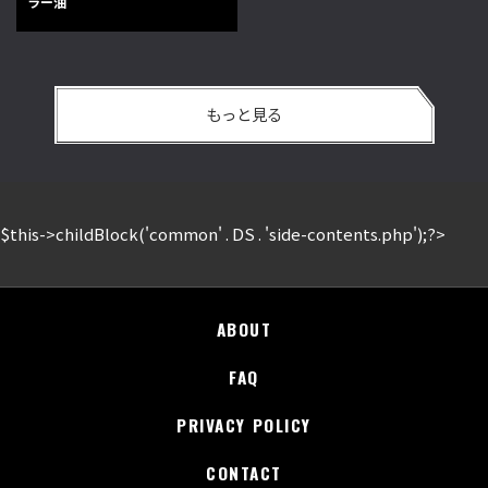
ラー油
もっと見る
$this->childBlock('common' . DS . 'side-contents.php');?>
ABOUT
FAQ
PRIVACY POLICY
CONTACT