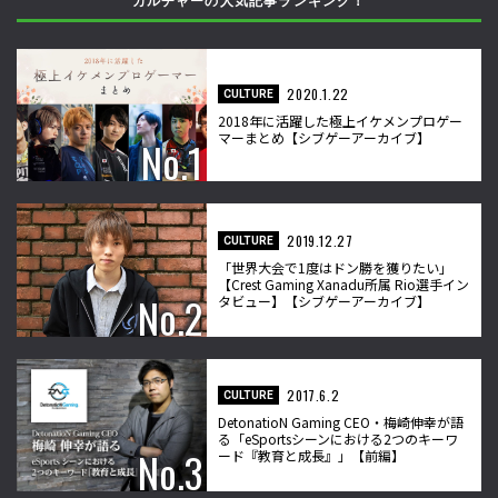
カルチャーの人気記事ランキング！
2020.1.22
CULTURE
2018年に活躍した極上イケメンプロゲー
マーまとめ【シブゲーアーカイブ】
2019.12.27
CULTURE
「世界大会で1度はドン勝を獲りたい」
【Crest Gaming Xanadu所属 Rio選手イン
タビュー】【シブゲーアーカイブ】
2017.6.2
CULTURE
DetonatioN Gaming CEO・梅崎伸幸が語
る「eSportsシーンにおける2つのキーワ
ード『教育と成長』」【前編】