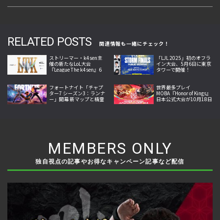
RELATED POSTS
関連情報も一緒にチェック！
ストリーマー・k4sen主
「LJL 2025」初のオフラ
催の新たなLoL大会
イン大会、5月6日に東京
『League The k4sen』6
タワーで開催！
月25日より開幕
フォートナイト「チャプ
世界最多プレイ
ター7 シーズン3：ランナ
MOBA『Honor of Kings』
ー」開幕 新マップと精霊
日本公式大会が10月18日
収集システム、新兵器な
開幕。Crazy Raccoon・
どを追加
SCARZら参戦
MEMBERS ONLY
独自視点の記事やお得なキャンペーン記事など配信