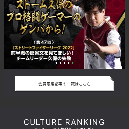
最
「ストリートファイターリーグ 2022」前半戦の反省文を見て
『
ー
ほしい！ チームリーダー久保の失敗【ストーム久保のプロ格
方
会員限定記事の一覧はこちら
闘ゲーマーのゲンバから！ 第47回】
ゲ
CULTURE RANKING