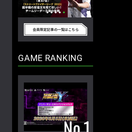
リートフ
「ストリートファイターリーグ
『ストV』PS4版
節を終え
2022」前半戦の反省文を見てほし
性！ 大会での向き
会員限定記事の一覧はこちら
ム久保のプ
い！ チームリーダー久保の失敗【ス
えてみた【ストー
 第48
トーム久保のプロ格闘ゲーマーのゲン
ーマーのゲンバから
バから！ 第47回】
GAME RANKING