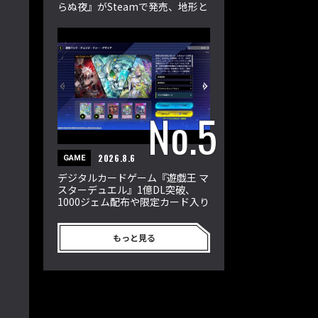
らぬ夜』がSteamで発売、地形と
属性が戦況を左右
2026.8.6
GAME
デジタルカードゲーム『遊戯王 マ
スターデュエル』1億DL突破、
1000ジェム配布や限定カード入り
新パック登場
もっと見る