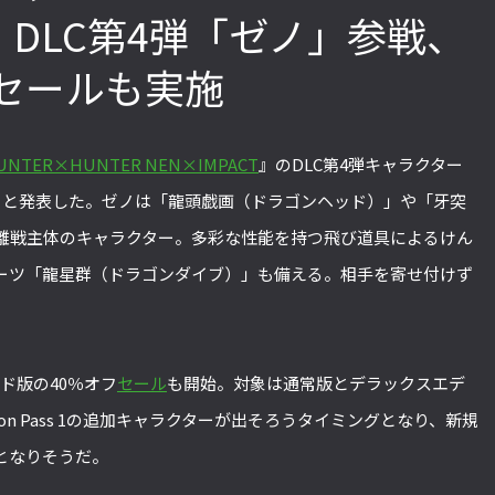
T』DLC第4弾「ゼノ」参戦、
フセールも実施
「ストリートファイターリーグ 2022
2022年最後の懺悔！ 「スト
グランドファイナル」覚悟を決めたカ
ァイターリーグ 2022」最終
ワノ選手の攻略を解説！【ストーム久
て吐露したいこと【ストー
UNTER×HUNTER NEN×IMPACT
』のDLC第4弾キャラクター
保のプロ格闘ゲーマーのゲンバから！
ロ格闘ゲーマーのゲンバから！
第49回】
回】
すると発表した。ゼノは「龍頭戯画（ドラゴンヘッド）」や「牙突
離戦主体のキャラクター。多彩な性能を持つ飛び道具によるけん
ーツ「龍星群（ドラゴンダイブ）」も備える。相手を寄せ付けず
ロード版の40％オフ
セール
も開始。対象は通常版とデラックスエデ
on Pass 1の追加キャラクターが出そろうタイミングとなり、新規
となりそうだ。