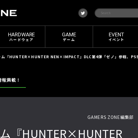
t
w
i
t
t
e
HARDWARE
GAME
EVENT
r
ハードウェア
ゲーム
イベント
ム『HUNTER×HUNTER NEN×IMPACT』DLC第4弾「ゼノ」参戦、P
情報満載！
GAMERS ZONE編集部
『HUNTER×HUNTER