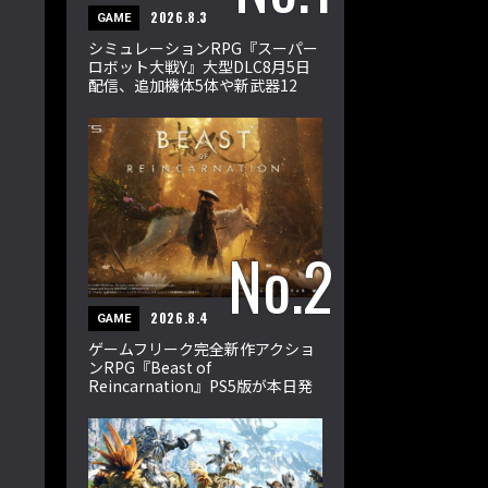
2026.8.3
GAME
シミュレーションRPG『スーパー
ロボット大戦Y』大型DLC8月5日
配信、追加機体5体や新武器12
種、33ミッションを収録
2026.8.4
GAME
ゲームフリーク完全新作アクショ
ンRPG『Beast of
Reincarnation』PS5版が本日発
売。エマとクゥが輪廻の獣に挑む