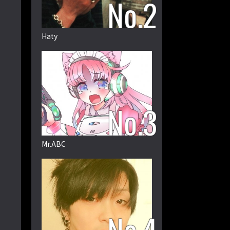
Haty
Mr.ABC