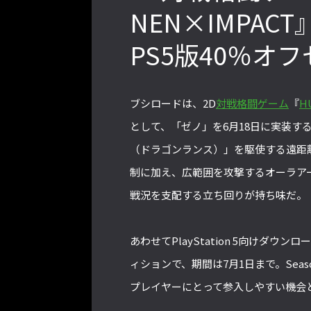
NEN×IMPAC
PS5版40％オ
』PS4版とPC版は別のゲーム
格ゲーおじさんに告ぐ！「CAPCOM
会での向き合い方を真剣に考
CUP IX」で活躍した若手の強さは
【ストーム久保のプロ格闘ゲ
「若さ」だけじゃないから説明しま
ブシロードは、2D
対戦格闘ゲーム
『
H
ゲンバから！ 第51回】
す！【ストーム久保のプロ格闘ゲーマ
ーのゲンバから！ 第50回】
として、「ゼノ」を6月18日に実装
（ドラゴンランス）」を駆使する遠距
制に加え、広範囲を攻撃するオーラア
戦況を支配する立ち回りが持ち味だ。
あわせてPlayStation 5向けダウン
ィションで、期間は7月1日まで。Seas
プレイヤーにとって参入しやすい機会