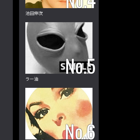
池田伸次
ラー油