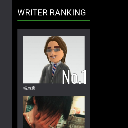
WRITER RANKING
板東篤