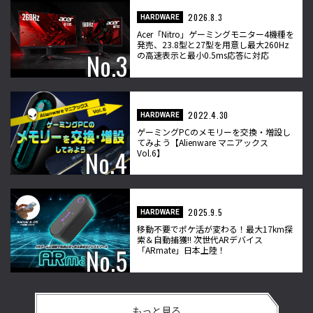
2026.8.3
HARDWARE
Acer「Nitro」ゲーミングモニター4機種を
発売、23.8型と27型を用意し最大260Hz
の高速表示と最小0.5ms応答に対応
2022.4.30
HARDWARE
ゲーミングPCのメモリーを交換・増設し
てみよう【Alienware マニアックス
Vol.6】
2025.9.5
HARDWARE
移動不要でポケ活が変わる！最大17km探
索＆自動捕獲!! 次世代ARデバイス
「ARmate」日本上陸！
もっと見る