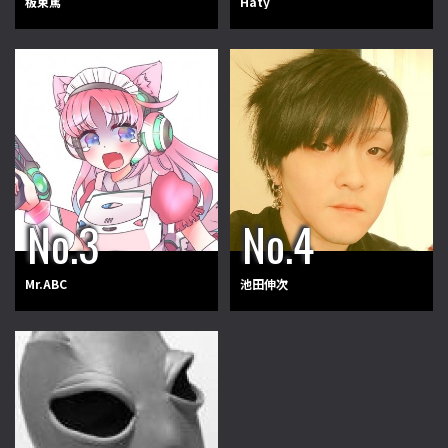
板東篤
Haty
Mr.ABC
池田伸次