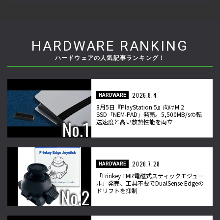
HARDWARE RANKING
ハードウェアの人気記事ランキング！
2026.8.4
HARDWARE
8月5日『PlayStation 5』向けM.2
SSD「NEM-PAD」発売。5,500MB/sの転
送速度と高い放熱性能を両立
2026.7.28
HARDWARE
「Frinkey TMR電磁式スティックモジュー
ル」発売、工具不要でDualSense Edgeの
ドリフトを抑制