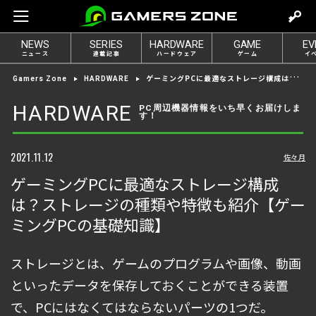
m
o
NEWS
SERIES
HARDWARE
GAME
EV
v
ニュース
連載記事
ハードウェア
ゲーム
イ
e
ゲーミングPCに最適なストレージ構成は？ストレージの種類や特徴も紹介【ゲーミングPCの基礎知識】
Gamers Zone
HARDWARE
t
o
HARDWARE
PC周辺機器情報をいち早くお届けしま
す！
l
o
g
2021.11.12
佐々月
i
ゲーミングPCに最適なストレージ構成
n
は？ストレージの種類や特徴も紹介【ゲー
ミングPCの基礎知識】
ストレージとは、ゲームのプログラムや画像、動画
といったデータを保存しておくことができる装置
で、PCにはなくてはならないパーツの1つだ。