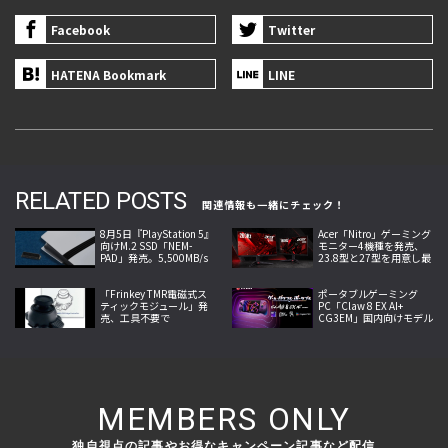
Facebook
Twitter
HATENA Bookmark
LINE
RELATED POSTS
関連情報も一緒にチェック！
8月5日『PlayStation 5』
Acer「Nitro」ゲーミング
向けM.2 SSD「NEM-
モニター4機種を発売、
PAD」発売。5,500MB/s
23.8型と27型を用意し最
の転送速度と高い放熱性
大260Hzの高速表示と最
能を両立
小0.5ms応答に対応
「Frinkey TMR電磁式ス
ポータブルゲーミング
ティックモジュール」発
PC「Claw 8 EX AI+
売、工具不要で
CG3EM」国内向けモデル
DualSense Edgeのドリフ
を7／29発売、8型画面を
トを抑制
搭載した新製品
MEMBERS ONLY
独自視点の記事やお得なキャンペーン記事など配信