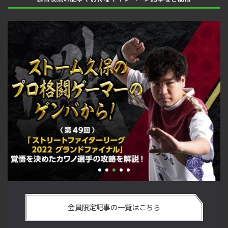
手
「ストリートファイターリーグ 2022 グランドファイナル」覚
2
ム
悟を決めたカワノ選手の攻略を解説！【ストーム久保のプロ
終
会員限定記事の一覧はこちら
格闘ゲーマーのゲンバから！ 第49回】
マ