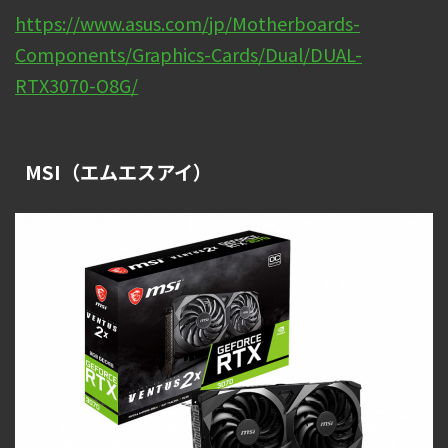
https://www.asus.com/jp/Motherboards-
Components/Graphics-Cards/Dual/DUAL-
RTX3070-O8G/
MSI（エムエスアイ）