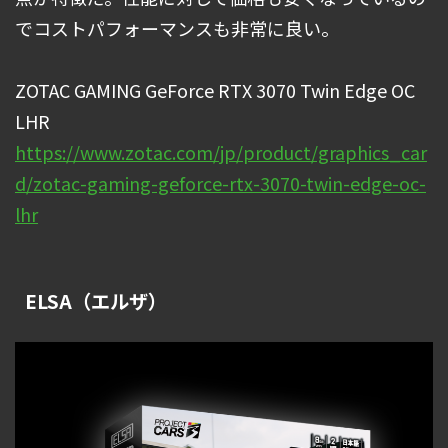
でコストパフォーマンスも非常に良い。
ZOTAC GAMING GeForce RTX 3070 Twin Edge OC
LHR
https://www.zotac.com/jp/product/graphics_car
d/zotac-gaming-geforce-rtx-3070-twin-edge-oc-
lhr
ELSA（エルザ）