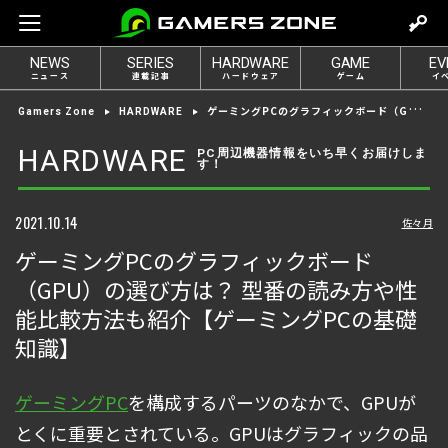
m
o
NEWS
SERIES
HARDWARE
GAME
EV
v
ニュース
連載記事
ハードウェア
ゲーム
イ
e
ゲーミングPCのグラフィックボード（GPU）の選び方は？ 型番の読み方や性能比較方法も紹介【ゲーミングPCの基礎知識】
Gamers Zone
HARDWARE
t
o
HARDWARE
PC周辺機器情報をいち早くお届けしま
す！
l
o
g
2021.10.14
佐々月
i
ゲーミングPCのグラフィックボード
n
（GPU）の選び方は？ 型番の読み方や性
能比較方法も紹介【ゲーミングPCの基礎
知識】
ゲーミングPC
を構成するパーツのなかで、GPUが
とくに重要とされている。GPUはグラフィックの品