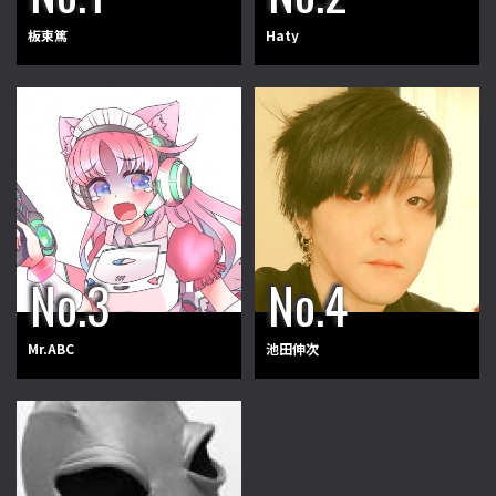
板東篤
Haty
Mr.ABC
池田伸次