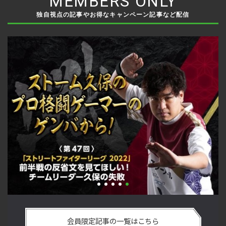
MEMBERS ONLY
独自視点の記事やお得なキャンペーン記事など配信
最
「ストリートファイターリーグ 2022」前半戦の反省文を見て
『
ー
ほしい！ チームリーダー久保の失敗【ストーム久保のプロ格
方
会員限定記事の一覧はこちら