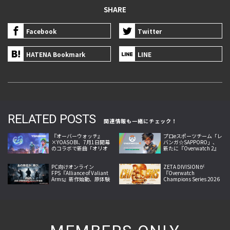
SHARE
Facebook
Twitter
HATENA Bookmark
LINE
RELATED POSTS
関連情報も一緒にチェック！
『オーバーウォッチ』
プロeスポーツチーム「レ
×YOASOBI、7月1日開幕
バンガ☆SAPPORO」、
のコラボで新曲「オリオ
新たに『Overwatch 2』
ン」と新スキンを実装
部門を設立！ プレイヤー
5名、コーチ1名と契約
PC向けオンライン
ZETA DIVISIONが
FPS『Alliance of Valiant
『Overwatch
Arms』新作始動、原体験
Champions Series 2026
への回帰掲げ2026年内サ
Midseason
ービス開始へ
Championship』で世界
王者に！