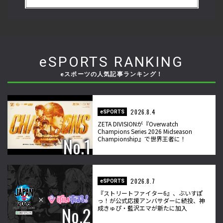
闘ゲーマーのゲンバから！ 第47回】
ゲ
eSPORTS RANKING
eスポーツの人気記事ランキング！
2026.8.4
eSPORTS
ZETA DIVISIONが『Overwatch
Champions Series 2026 Midseason
Championship』で世界王者に！
2026.8.7
eSPORTS
『ストリートファイター6』、ぶいすぽ
っ！が公式応援アンバサダーに続投、神
成きゅぴ・藍沢エマが新たに加入