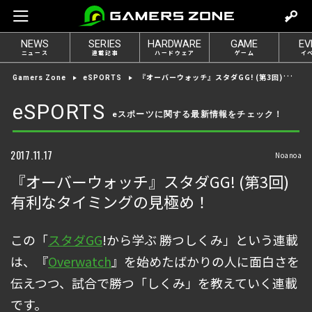
m
o
NEWS
SERIES
HARDWARE
GAME
EV
v
ニュース
連載記事
ハードウェア
ゲーム
イ
e
『オーバーウォッチ』スタダGG! (第3回)有利なタイミングの見極め！
Gamers Zone
eSPORTS
t
o
eSPORTS
eスポーツに関する最新情報をチェック！
l
o
g
2017.11.17
Noanoa
i
『オーバーウォッチ』スタダGG! (第3回)
n
有利なタイミングの見極め！
この「
スタダGG
!から学ぶ 勝つしくみ」という連載
は、『
Overwatch
』を始めたばかりの人に面白さを
伝えつつ、試合で勝つ「しくみ」を教えていく連載
です。