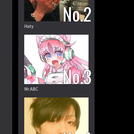
Haty
Mr.ABC