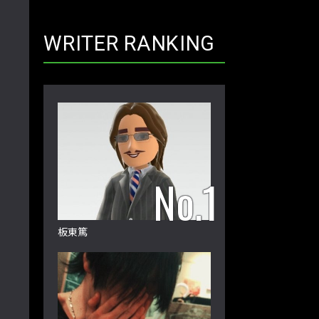
WRITER RANKING
板東篤