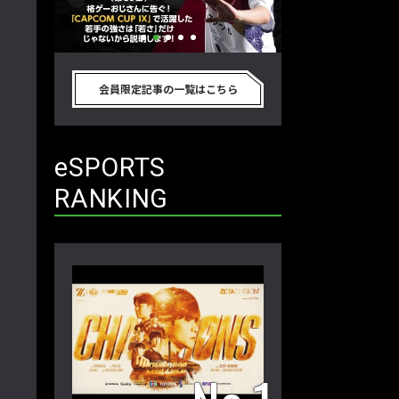
のゲーム
格ゲーおじさんに告ぐ！「CAPCOM
「ストリートファイター
剣に考
CUP IX」で活躍した若手の強さは
グランドファイナル
会員限定記事の一覧はこちら
ロ格闘ゲ
「若さ」だけじゃないから説明しま
ワノ選手の攻略を解
】
す！【ストーム久保のプロ格闘ゲーマ
保のプロ格闘ゲーマ
ーのゲンバから！ 第50回】
第49回】
eSPORTS
RANKING