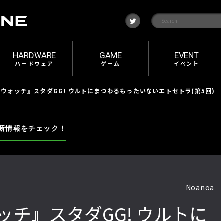
t
w
i
t
t
e
HARDWARE
GAME
EVENT
r
ハードウェア
ゲーム
イベント
ウォッチ』スタダGG! ウルトにまつわるもったいないエトセトラ(第5回)
新情報をチェック！
Noanoa
チ』スタダGG! ウルトに