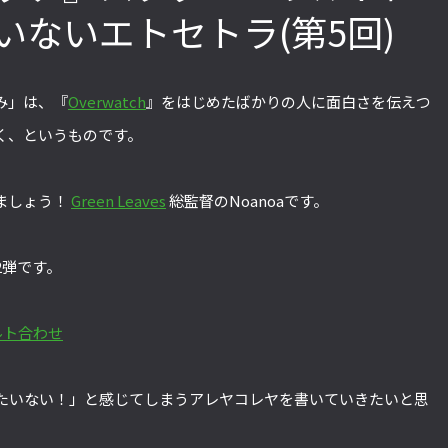
いないエトセトラ(第5回)
「ストリートファイターリーグ
『ストV』PS4版とPC版は別
2022」前半戦の反省文を見てほし
性！ 大会での向き合い方を真
み」は、『
Overwatch
』をはじめたばかりの人に面白さを伝えつ
い！ チームリーダー久保の失敗【ス
えてみた【ストーム久保のプ
く、というものです。
トーム久保のプロ格闘ゲーマーのゲン
ーマーのゲンバから！ 第51回
から！ 第47回】
ましょう！
Green Leaves
総監督のNoanoaです。
2弾です。
ウルト合わせ
たいない！」と感じてしまうアレヤコレヤを書いていきたいと思