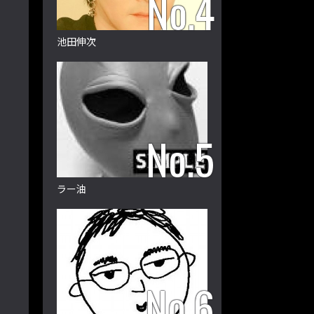
池田伸次
ラー油