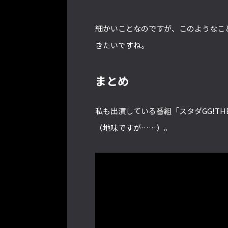
細かいことなのですが、このようなこ
きたいですね。
まとめ
私も出演している番組「スタダGG!T
（地味ですが……）。