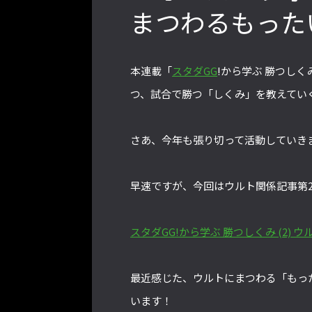
まつわるもった
2022年最後の懺悔！ 「ストリートフ
ァイターリーグ 2022」最終節を終え
本連載「
スタダGG
!から学ぶ 勝つしく
て吐露したいこと【ストーム久保のプ
つ、試合で勝つ「しくみ」を教えてい
ロ格闘ゲーマーのゲンバから！ 第48
回】
バ
さあ、今年も張り切って活動していき
格ゲーおじさんに告ぐ！「CAPCOM
早速ですが、今回はウルト関係記事第
CUP IX」で活躍した若手の強さは
「若さ」だけじゃないから説明しま
スタダGG!から学ぶ 勝つしくみ (2) 
す！【ストーム久保のプロ格闘ゲーマ
ーのゲンバから！ 第50回】
最近感じた、ウルトにまつわる「もっ
います！