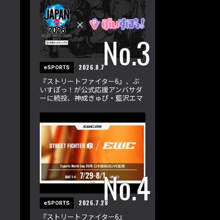
2026.8.7
eSPORTS
『ストリートファイター6』、ぶ
いすぽっ！が公式応援アンバサダ
ーに続投、神成きゅぴ・藍沢エマ
が新たに加入
2026.7.28
eSPORTS
『ストリートファイター6』