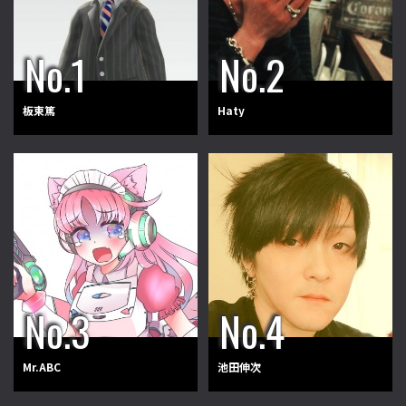
板東篤
Haty
Mr.ABC
池田伸次