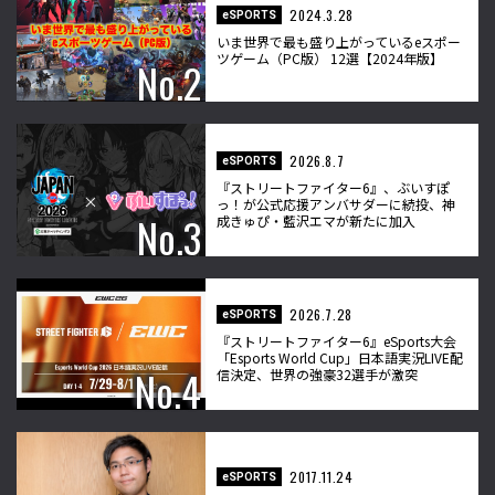
2024.3.28
eSPORTS
いま世界で最も盛り上がっているeスポー
ツゲーム（PC版） 12選【2024年版】
2026.8.7
eSPORTS
『ストリートファイター6』、ぶいすぽ
っ！が公式応援アンバサダーに続投、神
成きゅぴ・藍沢エマが新たに加入
2026.7.28
eSPORTS
『ストリートファイター6』eSports大会
「Esports World Cup」日本語実況LIVE配
信決定、世界の強豪32選手が激突
2017.11.24
eSPORTS