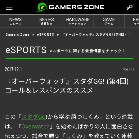
m
o
NEWS
SERIES
HARDWARE
GAME
EV
v
ニュース
連載記事
ハードウェア
ゲーム
イ
e
『オーバーウォッチ』スタダGG! (第4回)コール＆レスポンスのススメ
Gamers Zone
eSPORTS
t
o
eSPORTS
eスポーツに関する最新情報をチェック！
l
o
g
2017.12.1
Noanoa
i
『オーバーウォッチ』スタダGG! (第4回)
n
コール＆レスポンスのススメ
この「
スタダGG
!から学ぶ 勝つしくみ」という連載
は、『
Overwatch
』を始めたばかりの人に面白さを
伝えつつ、試合で勝つ「しくみ」を教えていく連載