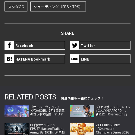
スタダGG
シューティング（FPS・TPS）
SHARE
Facebook
Twitter
HATENA Bookmark
LINE
RELATED POSTS
関連情報も一緒にチェック！
『オーバーウォッチ』
プロeスポーツチーム「レ
×YOASOBI、7月1日開幕
バンガ☆SAPPORO」、
のコラボで新曲「オリオ
新たに『Overwatch 2』
ン」と新スキンを実装
部門を設立！ プレイヤー
5名、コーチ1名と契約
PC向けオンライン
ZETA DIVISIONが
FPS『Alliance of Valiant
『Overwatch
Arms』新作始動、原体験
Champions Series 2026