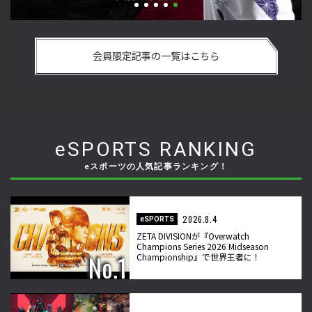
最
「ストリートファイターリーグ 2022」前半戦の反省文を見て
『
ー
ほしい！ チームリーダー久保の失敗【ストーム久保のプロ格
方
会員限定記事の一覧はこちら
闘ゲーマーのゲンバから！ 第47回】
ゲ
eSPORTS RANKING
eスポーツの人気記事ランキング！
2026.8.4
eSPORTS
ZETA DIVISIONが『Overwatch
Champions Series 2026 Midseason
Championship』で世界王者に！