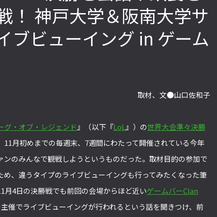
戦！ 神戸大学＆阪南大学サ
ブビューイング in ゲーム
「ストリートファイターリーグ
『ストV』PS4版とPC版は
2022」前半戦の反省文を見てほし
性！ 大会での向き合い方を
い！ チームリーダー久保の失敗【ス
えてみた【ストーム久保の
トーム久保のプロ格闘ゲーマーのゲン
ーマーのゲンバから！ 第51
バから！ 第47回】
取材、文●山口佐和子
ーグ・オブ・レジェンド
』（以下『
LoL
』）の
世界大会準々決勝
、11月初めまでの毎週末、7週間にわたって開催されている今年
ァンのみんなで観戦しようというものだった。取材目的の参加で
ため、違うタイプのライブビューイングも行ってみたくなった筆
1月4日の決勝戦でも前回の会場からほど近い
ゲームバーClan
の主催でライブビューイングが行われるという話を聞きつけ、前