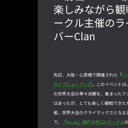
楽しみながら観
ークル主催のライ
2022年最後の懺悔！ 「ストリートフ
ァイターリーグ 2022」最終節を終え
バーClan
て吐露したいこと【ストーム久保のプ
ロ格闘ゲーマーのゲンバから！ 第48
回】
先日、大阪・心斎橋で開催された『
リ
格ゲーおじさんに告ぐ！「CAPCOM
CUP IX」で活躍した若手の強さは
ライブビューイング
。このイベントは
「若さ」だけじゃないから説明しま
の世界大会の準々決勝を、集まったフ
す！【ストーム久保のプロ格闘ゲーマ
はあったが、とても楽しく観戦できた
ーのゲンバから！ 第50回】
者。世界大会のクライマックスとなる1
で、
「Ko-oL」神戸大学LOLサークル