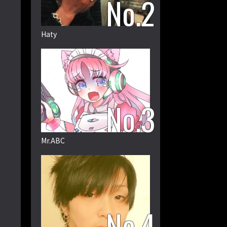
Haty
Mr.ABC