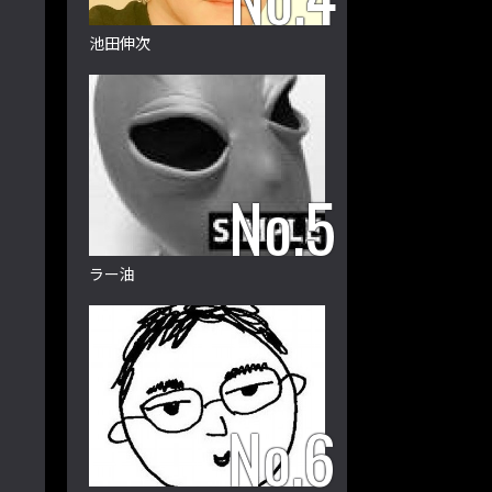
池田伸次
ラー油