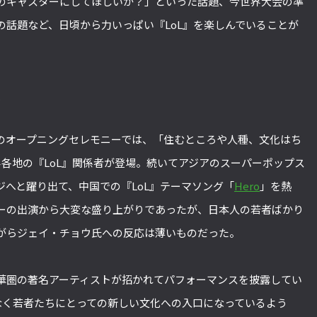
のキャスターにしてほしいか？」といった話題、今世界大会の準
の話題など、日頃から力いっぱい『LoL』を楽しんでいることが
ら
のオープニングセレモニーでは、「住むところや人種、文化はち
界各地の『LoL』関係者が登場。続いてアジアのスーパーポップス
へと躍り出て、中国での『LoL』テーマソング「
Hero
」を熱
ーの出演から大変な盛り上がりであったが、日本人の若者ばかり
がらジェイ・チョウ氏への反応は薄いものだった。
華圏の著名アーティストが招かれてパフォーマンスを披露してい
なく若者たちにとっての新しい文化への入口になっているよう