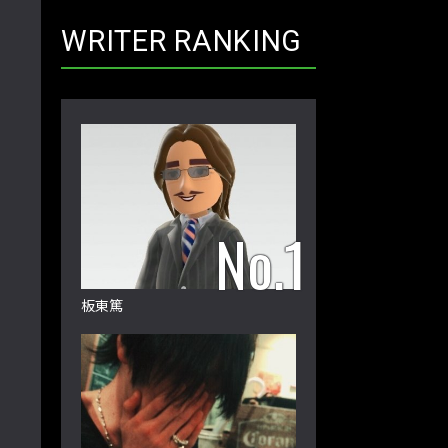
WRITER RANKING
板東篤