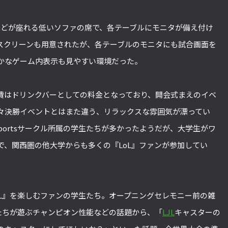
ほどが座れる低いソファの席で、各テーブルにモニタが備え付け
スクリーンも用意されたが、各テーブルのモニタにも試合画面を
かなゲーム内表示も見やすい環境だった。
費はドリンクバーとしての料金となっており、開会式まえのイベ
々決勝イベントとはまた違う、リラックスな雰囲気が漂ってい
Sportsサークル所属の学生たちが多かったようだが、大学生がワ
で、関西圏の他大学からも多くの『LoL』ファンが参加してい
oL』を楽しむファンの学生たち。オープニングセレモニー前の雑
たちが遊ぶチャンピオン性能などの話題から、「
LJL
キャスターの