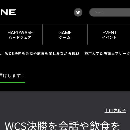
t
w
i
t
t
e
HARDWARE
GAME
EVENT
r
ハードウェア
ゲーム
イベント
L』WCS決勝を会話や飲食を楽しみながら観戦！ 神戸大学＆阪南大学サークル
届けします！
山口佐和子
』WCS決勝を会話や飲食を