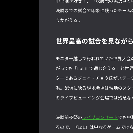
中で誰が好き？」「決勝戦の実況はど
決勝までの試合で印象に残ったチーム
うかがえる。
世界最高の試合を見なが
モニター越しで行われていた世界大会
がっても『LoL』で通じ合える」と世
ターであるジェイ・チョウ氏がステージ
唱。配信に映る現地会場は現地のスタ
のライブビューイング会場では残念な
決勝前夜祭の
ライブコンサート
でも中
るので、『LoL』は単なるゲームでは