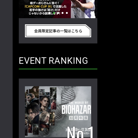
別のゲーム
格ゲーおじさんに告ぐ！「CAPCOM
「ストリートファイタ
真剣に考
CUP IX」で活躍した若手の強さは
グランドファイナ
会員限定記事の一覧はこちら
プロ格闘ゲ
「若さ」だけじゃないから説明しま
ワノ選手の攻略を
回】
す！【ストーム久保のプロ格闘ゲーマ
保のプロ格闘ゲー
ーのゲンバから！ 第50回】
第49回】
EVENT RANKING