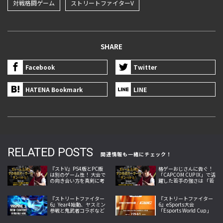
対戦格闘ゲーム
ストリートファイターV
SHARE
Facebook
Twitter
HATENA Bookmark
LINE
RELATED POSTS
関連情報も一緒にチェック！
『ストV』PS4版とPC版
格ゲーおじさんに告ぐ！
は別のゲーム性！ 大会で
「CAPCOM CUP IX」で活
の向き合い方を真剣に考
躍した若手の強さは 「若
えてみた【ストーム久保
さ」だけじゃないから説
のプロ格闘ゲーマーのゲ
明します！【ストーム久
ンバから！ 第51回】
『ストリートファイター
保のプロ格闘ゲーマーの
『ストリートファイター
6』Year4始動、ヤスミン
ゲンバから！ 第50回】
6』eSports大会
参戦と鬼武者コラボなど
「Esports World Cup」
夏の大型更新を本格展開
日本語実況LIVE配信決
定、世界の強豪32選手が