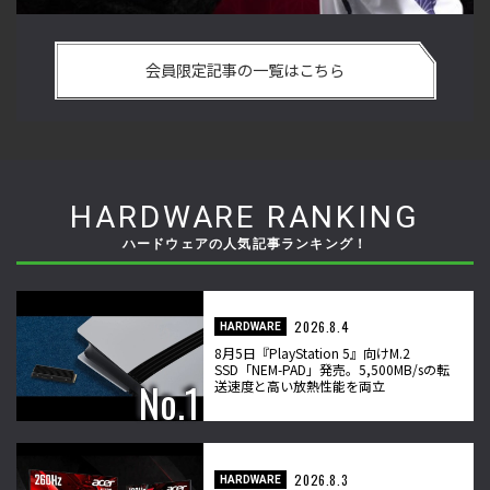
い
格ゲーおじさんに告ぐ！「CAPCOM CUP IX」で活躍した若手
「
の
の強さは 「若さ」だけじゃないから説明します！【ストーム
悟
会員限定記事の一覧はこちら
久保のプロ格闘ゲーマーのゲンバから！ 第50回】
格
HARDWARE RANKING
ハードウェアの人気記事ランキング！
2026.8.4
HARDWARE
8月5日『PlayStation 5』向けM.2
SSD「NEM-PAD」発売。5,500MB/sの転
送速度と高い放熱性能を両立
2026.8.3
HARDWARE