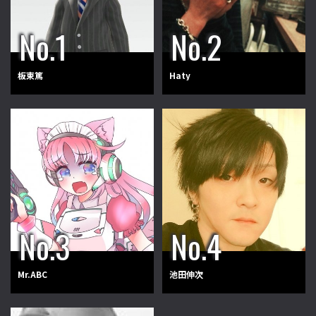
板東篤
Haty
Mr.ABC
池田伸次