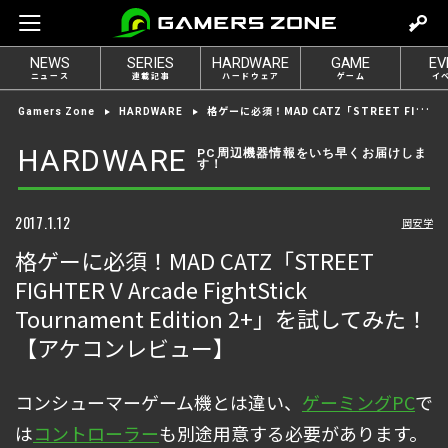
m
o
NEWS
SERIES
HARDWARE
GAME
EV
v
ニュース
連載記事
ハードウェア
ゲーム
イ
e
格ゲーに必須！MAD CATZ「STREET FIGHTER V Arcade FightStick Tournament Edition 2+」を試してみた！【アケコンレビュー】
Gamers Zone
HARDWARE
t
o
HARDWARE
PC周辺機器情報をいち早くお届けしま
す！
l
o
g
2017.1.12
岡安学
i
格ゲーに必須！MAD CATZ「STREET
n
FIGHTER V Arcade FightStick
Tournament Edition 2+」を試してみた！
【アケコンレビュー】
コンシューマーゲーム機とは違い、
ゲーミングPC
で
は
コントローラー
も別途用意する必要があります。