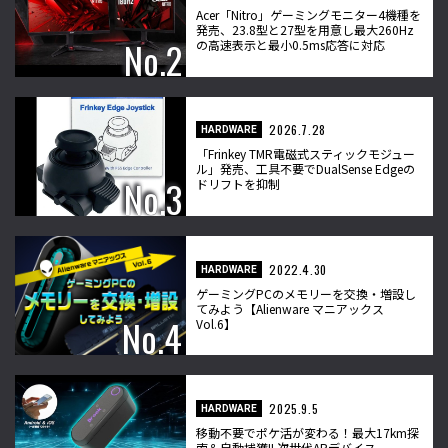
Acer「Nitro」ゲーミングモニター4機種を
発売、23.8型と27型を用意し最大260Hz
の高速表示と最小0.5ms応答に対応
2026.7.28
HARDWARE
「Frinkey TMR電磁式スティックモジュー
ル」発売、工具不要でDualSense Edgeの
ドリフトを抑制
2022.4.30
HARDWARE
ゲーミングPCのメモリーを交換・増設し
てみよう【Alienware マニアックス
Vol.6】
2025.9.5
HARDWARE
移動不要でポケ活が変わる！最大17km探
索＆自動捕獲!! 次世代ARデバイス