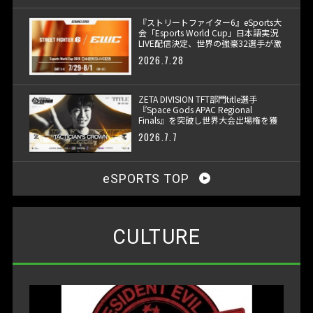
『ストリートファイター6』eSports大
会「Esports World Cup」日本語実況
LIVE配信決定、世界の強豪32選手が激
突
2026.7.28
ZETA DIVISION TFT部門title選手
『Space Gods APAC Regional
Finals』を突破し世界大会出場権を獲
得
2026.7.7
eSPORTS TOP
CULTURE