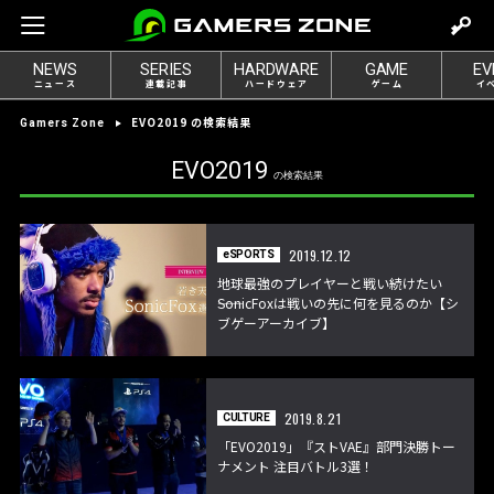
m
o
NEWS
SERIES
HARDWARE
GAME
EV
v
ニュース
連載記事
ハードウェア
ゲーム
イ
e
EVO2019 の検索結果
Gamers Zone
t
o
EVO2019
の検索結果
l
o
g
2019.12.12
eSPORTS
i
地球最強のプレイヤーと戦い続けたい
n
――SonicFoxは戦いの先に何を見るのか【シ
ブゲーアーカイブ】
2019.8.21
CULTURE
「EVO2019」『ストVAE』部門決勝トー
ナメント 注目バトル3選！