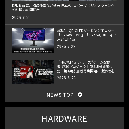
DFM創設者、梅崎伸幸氏が逝去 日本のeスポーツビジネスシーンを
切り開いた開拓者
2026.8.3
ASUS、QD-OLEDゲーミングモニター
「XG34WCDMS」「XG27AQDMES」7
月24日発売
2026.7.22
『龍が如く』シリーズ“ゲーム配信
者”応援プロジェクト第3期参加者決
定！第4期参加者募集開始、出演権進
呈へ
2026.6.23
NEWS TOP
HARDWARE