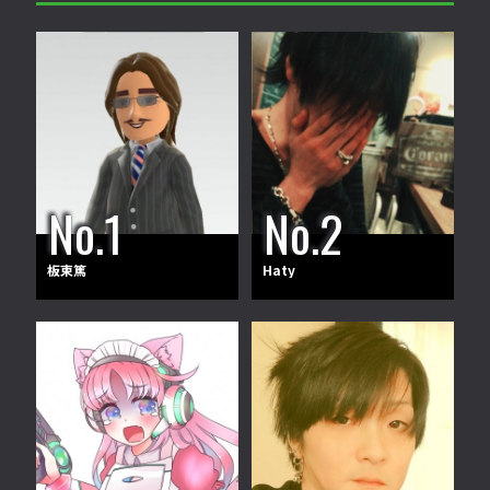
板東篤
Haty