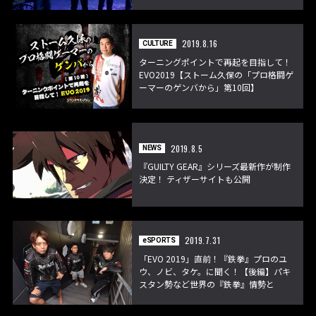
2019.8.16
CULTURE
ターニングポイントで再起を目指して！
EVO2019【ストーム久保の「プロ格闘ゲ
ーマーのゲンバから」第10回】
2019.8.5
NEWS
『GUILTY GEAR』シリーズ最新作が制作
決定！ ティザーサイトも公開
2019.7.31
eSPORTS
「EVO 2019」直前！『鉄拳』プロのユ
ウ、ノビ、タケ。に聞く！【後編】パキ
スタン勢など世界の『鉄拳』情勢と
TeamYAMASAのこれから