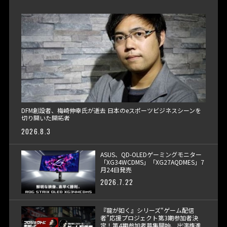
DFM創設者、梅崎伸幸氏が逝去 日本のeスポーツビジネスシーンを
切り開いた開拓者
2026.8.3
ASUS、QD-OLEDゲーミングモニター
「XG34WCDMS」「XG27AQDMES」7
月24日発売
2026.7.22
『龍が如く』シリーズ“ゲーム配信
者”応援プロジェクト第3期参加者決
定！第4期参加者募集開始、出演権進