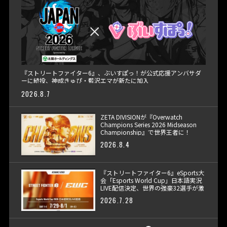
『ストリートファイター6』、ぶいすぽっ！が公式応援アンバサダ
ーに続投、神成きゅぴ・藍沢エマが新たに加入
2026.8.7
ZETA DIVISIONが『Overwatch
Champions Series 2026 Midseason
Championship』で世界王者に！
2026.8.4
『ストリートファイター6』eSports大
会「Esports World Cup」日本語実況
LIVE配信決定、世界の強豪32選手が激
突
2026.7.28