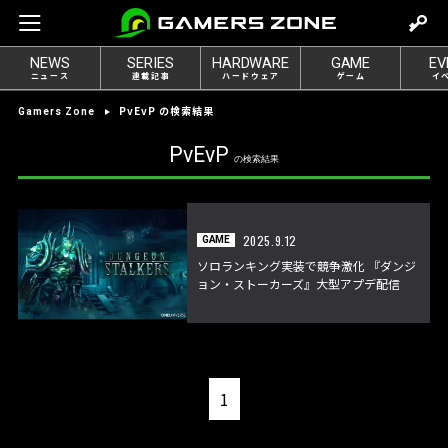
m
o
NEWS
SERIES
HARDWARE
GAME
EV
v
ニュース
連載記事
ハードウェア
ゲーム
イ
e
PvEvP の検索結果
Gamers Zone
t
o
PvEvP
の検索結果
l
o
g
2025.9.12
GAME
i
ソロランキング実装で競争激化 『ダンジ
n
ョン・ストーカーズ』大型アプデ配信
1