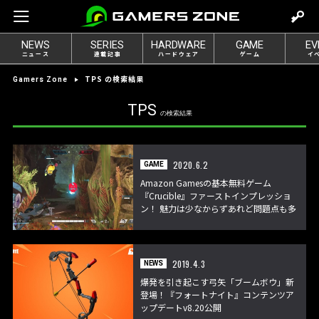
m
o
NEWS
SERIES
HARDWARE
GAME
EV
v
ニュース
連載記事
ハードウェア
ゲーム
イ
e
TPS の検索結果
Gamers Zone
t
o
TPS
の検索結果
l
o
g
2020.6.2
GAME
i
Amazon Gamesの基本無料ゲーム
n
『Crucible』ファーストインプレッショ
ン！ 魅力は少なからずあれど問題点も多
め!?
2019.4.3
NEWS
爆発を引き起こす弓矢「ブームボウ」新
登場！『フォートナイト』コンテンツア
ップデートv8.20公開