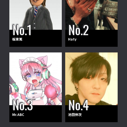
板東篤
Haty
Mr.ABC
池田伸次