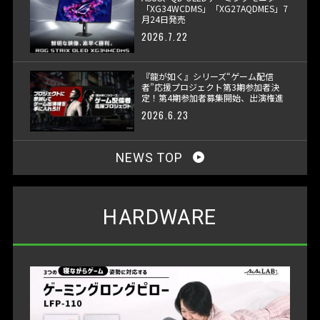
「XG34WCDMS」「XG27AQDMES」7
月24日発売
2026.7.22
『龍が如く』シリーズ“ゲーム配信
者”応援プロジェクト第3期参加者決
定！第4期参加者募集開始、出演権進
呈へ
2026.6.23
NEWS TOP
HARDWARE