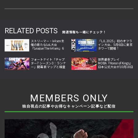
RELATED POSTS
関連情報も一緒にチェック！
ストリーマー・k4sen主
「LJL 2025」初のオフラ
催の新たなLoL大会
イン大会、5月6日に東京
『League The k4sen』6
タワーで開催！
月25日より開幕
フォートナイト「チャプ
世界最多プレイ
ター7 シーズン3：ランナ
MOBA『Honor of Kings』
ー」開幕 新マップと精霊
日本公式大会が10月18日
収集システム、新兵器な
開幕。Crazy Raccoon・
どを追加
SCARZら参戦
MEMBERS ONLY
独自視点の記事やお得なキャンペーン記事など配信