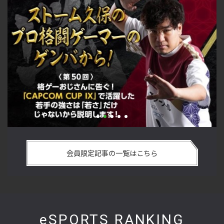
い
格ゲーおじさんに告ぐ！「CAPCOM CUP IX」で活躍した若手
「
の
の強さは 「若さ」だけじゃないから説明します！【ストーム
悟
会員限定記事の一覧はこちら
久保のプロ格闘ゲーマーのゲンバから！ 第50回】
格
eSPORTS RANKING