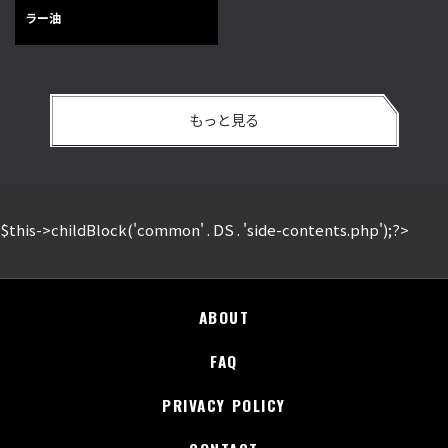
ラー油
もっと見る
$this->childBlock('common' . DS . 'side-contents.php');?>
ABOUT
FAQ
PRIVACY POLICY