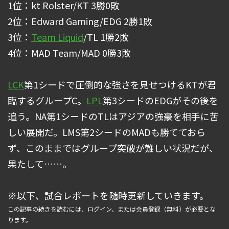
1位：kt Rolster/KT 3勝0敗
2位：Edward Gaming/EDG 2勝1敗
3位：
Team Liquid
/TL 1勝2敗
4位：MAD Team/MAD 0勝3敗
LCK
第1シードで圧倒的な強さを見せつけるKTが君
臨するグループC。
LPL
第3シードのEDGがその後を
追う。NA第1シードのTLはアジアの強豪を相手に苦
しい展開だ。LMS第2シードのMADも勝てておら
ず、このままではグループ突破が難しい状況だが、
果たして……。
※以下、試合レポートを随時更新していきます。
この記事の続きを読むには、ログイン、または会員登録（無料）が必要とな
ります。