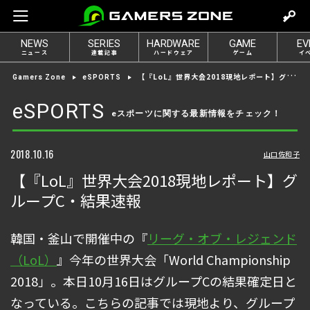
m
o
NEWS
SERIES
HARDWARE
GAME
EV
v
ニュース
連載記事
ハードウェア
ゲーム
イ
e
【『LoL』世界大会2018現地レポート】グループC・結果速報
Gamers Zone
eSPORTS
t
o
eSPORTS
eスポーツに関する最新情報をチェック！
l
o
g
2018.10.16
山口佐和子
i
【『LoL』世界大会2018現地レポート】グ
n
ループC・結果速報
韓国・釜山で開催中の『
リーグ・オブ・レジェンド
（LoL）
』今年の世界大会「World Championship
2018」。本日10月16日はグループCの結果確定日と
なっている。こちらの記事では現地より、グループ