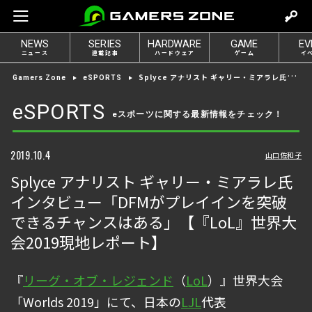
m
o
NEWS
SERIES
HARDWARE
GAME
EV
v
ニュース
連載記事
ハードウェア
ゲーム
イ
e
Splyce アナリスト ギャリー・ミアラレ氏インタビュー「DFMがプレイインを突破できるチャンスはある」【『LoL』世界大会2019現地レポート】
Gamers Zone
eSPORTS
t
o
eSPORTS
eスポーツに関する最新情報をチェック！
l
o
g
2019.10.4
山口佐和子
i
Splyce アナリスト ギャリー・ミアラレ氏
n
インタビュー「DFMがプレイインを突破
できるチャンスはある」【『LoL』世界大
会2019現地レポート】
『
リーグ・オブ・レジェンド
（
LoL
）』世界大会
「Worlds 2019」にて、日本の
LJL
代表