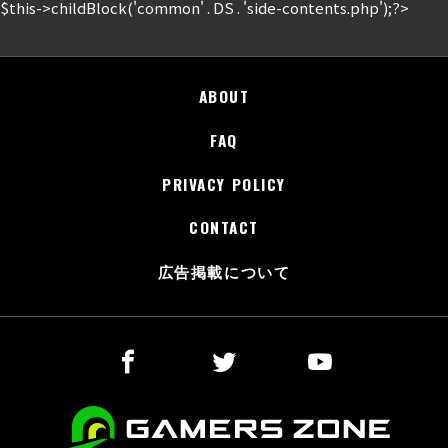
$this->childBlock('common' . DS . 'side-contents.php');?>
ABOUT
FAQ
PRIVACY POLICY
CONTACT
広告掲載について