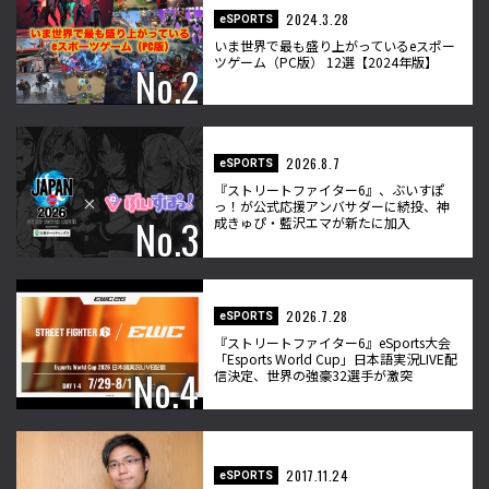
2024.3.28
eSPORTS
いま世界で最も盛り上がっているeスポー
ツゲーム（PC版） 12選【2024年版】
2026.8.7
eSPORTS
『ストリートファイター6』、ぶいすぽ
っ！が公式応援アンバサダーに続投、神
成きゅぴ・藍沢エマが新たに加入
2026.7.28
eSPORTS
『ストリートファイター6』eSports大会
「Esports World Cup」日本語実況LIVE配
信決定、世界の強豪32選手が激突
2017.11.24
eSPORTS