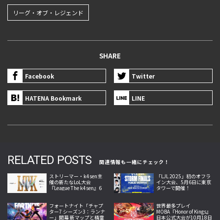
リーグ・オブ・レジェンド
SHARE
Facebook
Twitter
HATENA Bookmark
LINE
RELATED POSTS
関連情報も一緒にチェック！
ストリーマー・k4sen主
「LJL 2025」初のオフラ
催の新たなLoL大会
イン大会、5月6日に東京
『League The k4sen』6
タワーで開催！
月25日より開幕
フォートナイト「チャプ
世界最多プレイ
ター7 シーズン3：ランナ
MOBA『Honor of Kings』
ー」開幕 新マップと精霊
日本公式大会が10月18日