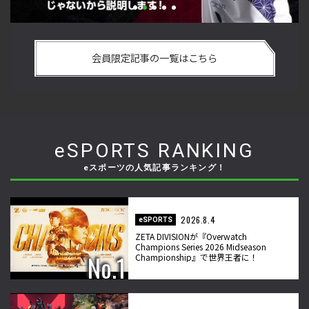
い
格ゲーおじさんに告ぐ！「CAPCOM CUP IX」で活躍した若手
「
の
の強さは 「若さ」だけじゃないから説明します！【ストーム
悟
会員限定記事の一覧はこちら
久保のプロ格闘ゲーマーのゲンバから！ 第50回】
格
eSPORTS RANKING
eスポーツの人気記事ランキング！
2026.8.4
eSPORTS
ZETA DIVISIONが『Overwatch
Champions Series 2026 Midseason
Championship』で世界王者に！