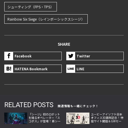
シューティング（FPS・TPS）
Rainbow Six Siege（レインボーシックスシージ）
SHARE
Facebook
Twitter
HATENA Bookmark
LINE
RELATED POSTS
関連情報も一緒にチェック！
『シージ』初のロボット
ユービーアイソフト日本
を操るオペレーター「ス
オフィス30周年記念！ 特
コポス」が登場！ 新シー
設サイト開設＆GWセー
ズン「Operation Twin
ル開始
Shells」が9月10日より