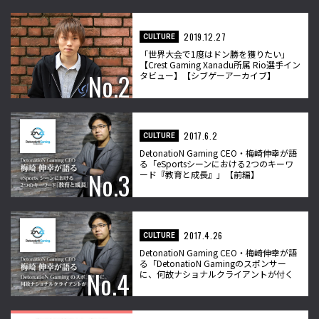
2019.12.27
CULTURE
「世界大会で1度はドン勝を獲りたい」
【Crest Gaming Xanadu所属 Rio選手イン
タビュー】【シブゲーアーカイブ】
2017.6.2
CULTURE
DetonatioN Gaming CEO・梅崎伸幸が語
る「eSportsシーンにおける2つのキーワ
ード『教育と成長』」【前編】
2017.4.26
CULTURE
DetonatioN Gaming CEO・梅崎伸幸が語
る「DetonatioN Gamingのスポンサー
に、何故ナショナルクライアントが付く
のか？」