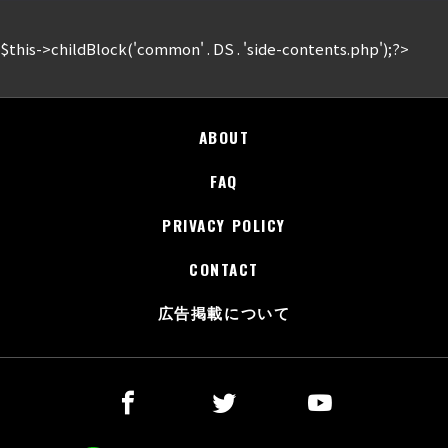
$this->childBlock('common' . DS . 'side-contents.php');?>
ABOUT
FAQ
PRIVACY POLICY
CONTACT
広告掲載について