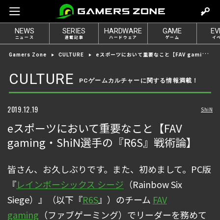
m
o
NEWS
SERIES
HARDWARE
GAME
EV
v
ニュース
連載記事
ハードウェア
ゲーム
イ
e
eスポーツにおいて重要なこと【FAV gaming・ShiN選手の『R6S』戦術論】
Gamers Zone
CULTURE
t
o
CULTURE
PCゲームカルチャーに関する情報満載！
l
o
g
2019.12.19
ShiN
i
eスポーツにおいて重要なこと【FAV
n
gaming・ShiN選手の『R6S』戦術論】
皆さん、お久しぶりです。また、初めまして。PC版
『
レインボーシックス シージ
（Rainbow Six
Siege）』（以下『
R6S
』）のチーム
FAV
gaming
（ファブゲーミング）でリーダーを務めて