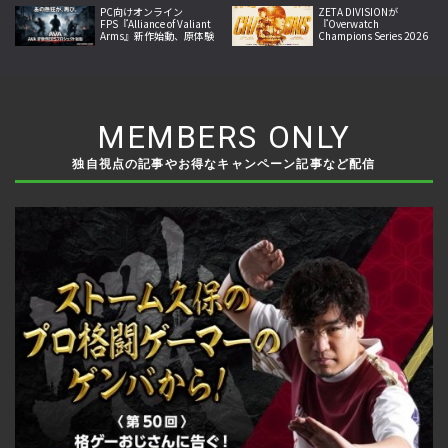
スタート
PC向けオンライン
ZETA DIVISIONが
FPS『Alliance of Valiant
『Overwatch
Arms』新作始動、原体験
Champions Series 2026
への回帰掲げ2026年内サ
Midseason
ービス開始へ
Championship』で世界
王者に！
MEMBERS ONLY
独自視点の記事やお得なキャンペーン記事など配信