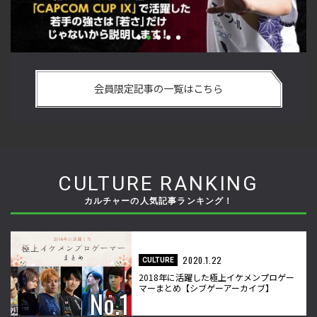
い
格ゲーおじさんに告ぐ！「CAPCOM CUP IX」で活躍した若手
「
の
の強さは 「若さ」だけじゃないから説明します！【ストーム
悟
会員限定記事の一覧はこちら
久保のプロ格闘ゲーマーのゲンバから！ 第50回】
格
CULTURE RANKING
カルチャーの人気記事ランキング！
2020.1.22
CULTURE
2018年に活躍した極上イケメンプロゲー
マーまとめ【シブゲーアーカイブ】