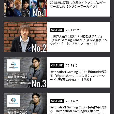
2018年に活躍した極上イケメンプロゲー
マーまとめ【シブゲーアーカイブ】
2019.12.27
CULTURE
「世界大会で1度はドン勝を獲りたい」
【Crest Gaming Xanadu所属 Rio選手イン
タビュー】【シブゲーアーカイブ】
2017.6.2
CULTURE
DetonatioN Gaming CEO・梅崎伸幸が語
る「eSportsシーンにおける2つのキーワ
ード『教育と成長』」【前編】
2017.4.26
CULTURE
DetonatioN Gaming CEO・梅崎伸幸が語
る「DetonatioN Gamingのスポンサー