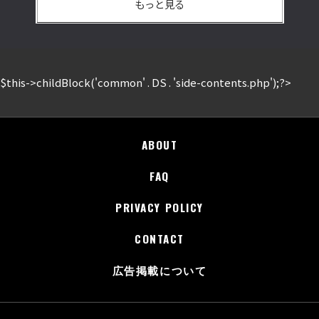
もっと見る
$this->childBlock('common' . DS . 'side-contents.php');?>
ABOUT
FAQ
PRIVACY POLICY
CONTACT
広告掲載について