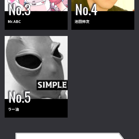
Mr.ABC
池田伸次
ラー油