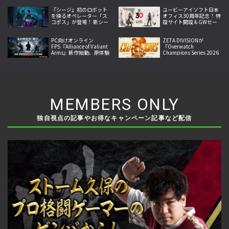
『シージ』初のロボット
ユービーアイソフト日本
を操るオペレーター「ス
オフィス30周年記念！ 特
コポス」が登場！ 新シー
設サイト開設＆GWセー
ズン「Operation Twin
ル開始
Shells」が9月10日より
スタート
PC向けオンライン
ZETA DIVISIONが
FPS『Alliance of Valiant
『Overwatch
Arms』新作始動、原体験
Champions Series 2026
への回帰掲げ2026年内サ
Midseason
ービス開始へ
Championship』で世界
王者に！
MEMBERS ONLY
独自視点の記事やお得なキャンペーン記事など配信