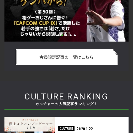
い
格ゲーおじさんに告ぐ！「CAPCOM CUP IX」で活躍した若手
「
の
の強さは 「若さ」だけじゃないから説明します！【ストーム
悟
会員限定記事の一覧はこちら
久保のプロ格闘ゲーマーのゲンバから！ 第50回】
格
CULTURE RANKING
カルチャーの人気記事ランキング！
2020.1.22
CULTURE