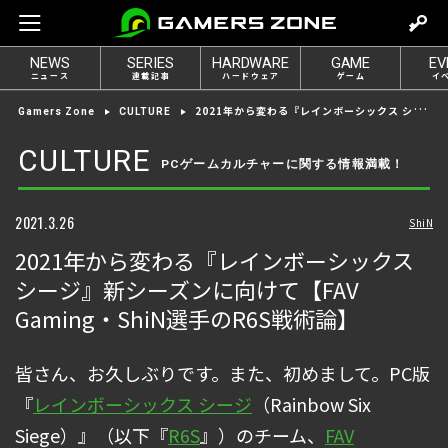
m
o
NEWS
SERIES
HARDWARE
GAME
EV
v
ニュース
連載記事
ハードウェア
ゲーム
イ
e
2021年から変わる『レインボーシックス シージ』新シーズンに向けて【FAV Gaming・ShiN選手のR6S戦術論】
Gamers Zone
CULTURE
t
o
CULTURE
PCゲームカルチャーに関する情報満載！
l
o
g
2021.3.26
ShiN
i
2021年から変わる『レインボーシックス
n
シージ』新シーズンに向けて【FAV
Gaming・ShiN選手のR6S戦術論】
皆さん、お久しぶりです。また、初めまして。PC版
『
レインボーシックス シージ
（Rainbow Six
Siege）』（以下『
R6S
』）のチーム、
FAV