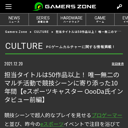
m
o
NEWS
SERIES
HARDWARE
GAME
EV
v
ニュース
連載記事
ハードウェア
ゲーム
イ
e
担当タイトルは50作品以上！ 唯一無二のマルチ活動で競技シーンに寄り添った10年間【eスポーツキャスター OooDa氏インタビュー前編】
Gamers Zone
CULTURE
t
o
CULTURE
PCゲームカルチャーに関する情報満載！
l
o
g
2021.12.20
龍田優貴
i
担当タイトルは50作品以上！ 唯一無二の
n
マルチ活動で競技シーンに寄り添った10
年間【eスポーツキャスター OooDa氏イン
タビュー前編】
競技シーンで超人的なプレイを見せる
プロゲーマー
と並び、昨今の
eスポーツ
イベントで注目を浴びて