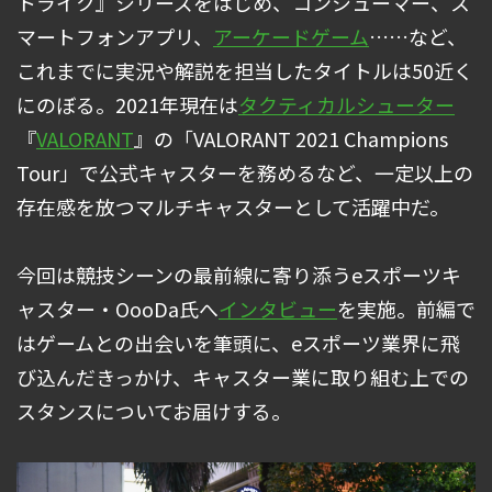
トライク』シリーズをはじめ、コンシューマー、ス
マートフォンアプリ、
アーケードゲーム
……など、
これまでに実況や解説を担当したタイトルは50近く
にのぼる。2021年現在は
タクティカルシューター
『
VALORANT
』の「VALORANT 2021 Champions
Tour」で公式キャスターを務めるなど、一定以上の
存在感を放つマルチキャスターとして活躍中だ。
今回は競技シーンの最前線に寄り添うeスポーツキ
ャスター・OooDa氏へ
インタビュー
を実施。前編で
はゲームとの出会いを筆頭に、eスポーツ業界に飛
び込んだきっかけ、キャスター業に取り組む上での
スタンスについてお届けする。