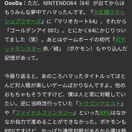
OooDa：
ただ、NINTENDO64（64）が出てからは
もうみんな夢中でハマったんです。『
大乱闘スマッ
シュブラザーズ
』に『マリオカート64』、それから
『ゴールデンアイ 007』。とにかく64にかじりつい
てました（笑）。あとはゲームボーイの初代『
ポケ
ットモンスター
赤／緑』（ポケモン）もやり込んだ
記憶があって。
今振り返ると、あのころハマったタイトルってほと
んど対人戦が楽しいゲームばかりなんですよ。他の
おもちゃもそうですけど、僕は人と常に対戦してい
たい。逆に当時流行っていた『
ドラゴンクエスト
』
や『
ファイナルファンタジー
』といった
RPG
はなか
なか自力で進めることができなかった。ポケモンも
RPGですけど、やっぱり通信対戦があるから僕は熱