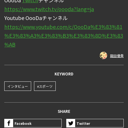
OooDa
Twitch
チャンネル
https://www.twitch.tv/oooda?lang=ja
Youtube OooDaチャンネル
https://www.youtube.com/c/OooDa%E3%83%81
%E3%83%A3%E3%83%B3%E3%83%8D%E3%83
%AB
龍田優貴
KEYWORD
インタビュー
eスポーツ
SHARE
Facebook
Twitter