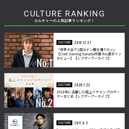
CULTURE RANKING
カルチャーの人気記事ランキング！
2019.12.27
CULTURE
「世界大会で1度はドン勝を獲りたい」
【Crest Gaming Xanadu所属 Rio選手イン
タビュー】【シブゲーアーカイブ】
2020.1.22
CULTURE
2018年に活躍した極上イケメンプロゲー
マーまとめ【シブゲーアーカイブ】
2017.6.2
CULTURE