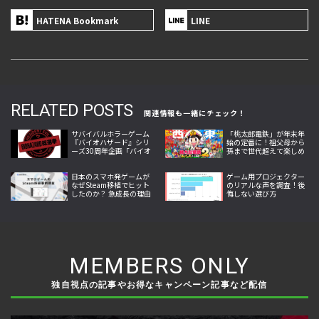
HATENA Bookmark
LINE
RELATED POSTS
関連情報も一緒にチェック！
サバイバルホラーゲーム
「桃太郎電鉄」が年末年
『バイオハザード』シリ
始の定番に！祖父母から
ーズ30周年企画「バイオ
孫まで世代超えて楽しめ
ハザード総選挙」で推し
る理由とは
作品を選ぼう
日本のスマホ発ゲームが
ゲーム用プロジェクター
なぜSteam移植でヒット
のリアルな声を調査！後
したのか？ 急成長の理由
悔しない選び方
が明らかに
MEMBERS ONLY
独自視点の記事やお得なキャンペーン記事など配信