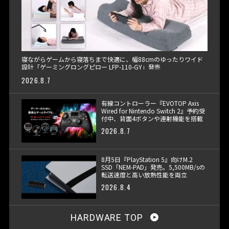
寝ながらゲームから寝落ちまで快適に、幅88cmのゆったりワイド
設計「ゲーミングロングピロー LFP-110-GY」発売
2026.8.7
有線コントローラー『EVOTOP Axis
Wired for Nintendo Switch 2』予約受
付中、背面4ボタンや連射機能を搭載
2026.8.7
8月5日『PlayStation 5』向けM.2
SSD「NEM-PAD」発売。5,500MB/sの
転送速度と高い放熱性能を両立
2026.8.4
HARDWARE TOP