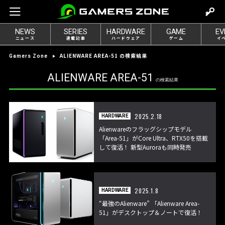
m
o
NEWS
SERIES
HARDWARE
GAME
EV
v
ニュース
連載記事
ハードウェア
ゲーム
イ
e
ALIENWARE AREA-51 の検索結果
Gamers Zone
t
o
ALIENWARE AREA-51
の検索結果
l
o
g
2025.2.18
HARDWARE
i
Alienwareのフラッグシップモデル
n
「Area-51」がCore Ultra、RTX50を搭載
して復活！ 新型Auroraも同時発売
2025.1.8
HARDWARE
“最強のAlienware” 「Alienware Area-
51」がデスクトップ＆ノートで復活！