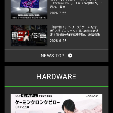
「XG34WCDMS」「XG27AQDMES」7
月24日発売
2026.7.22
『龍が如く』シリーズ“ゲーム配信
者”応援プロジェクト第3期参加者決
定！第4期参加者募集開始、出演権進
呈へ
2026.6.23
NEWS TOP
HARDWARE