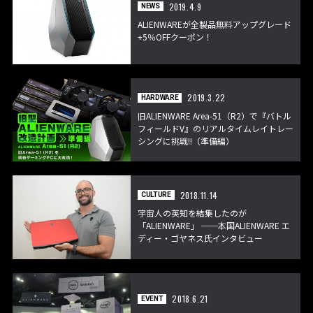
2019.4.9
NEWS
ALIENWAREが全製品無料アップグレード
+5％OFFクーポン！
2019.3.22
HARDWARE
旧ALIENWARE Area-51（R2）で『バトル
フィールドV』のリアルタイムレイトレー
シングに挑戦!!（準備編）
2018.11.14
CULTURE
宇宙人の英知を結集したのが
「ALIENWARE」 ──本国ALIENWARE エ
ディー・ゴヤネス氏インタビュー
2018.6.21
EVENT