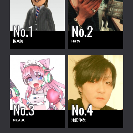
板東篤
Haty
Mr.ABC
池田伸次