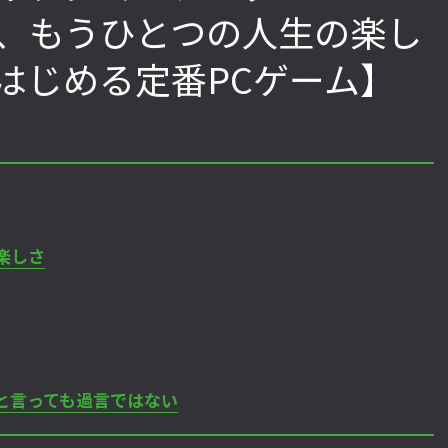
学ぶ、もうひとつの人生の楽し
はじめる定番PCゲーム】
「ストリートファイターリーグ
『ストV』PS4版とPC版は
2022」前半戦の反省文を見てほし
性！ 大会での向き合い方を
い！ チームリーダー久保の失敗【ス
えてみた【ストーム久保の
トーム久保のプロ格闘ゲーマーのゲン
ーマーのゲンバから！ 第51
バから！ 第47回】
楽しさ
と言っても過言ではない