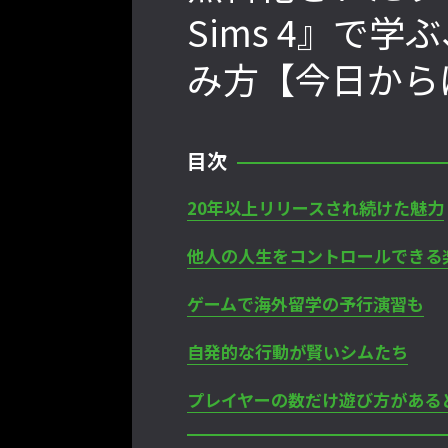
Sims 4』で
み方【今日から
2022年最後の懺悔！ 「ストリートフ
ァイターリーグ 2022」最終節を終え
て吐露したいこと【ストーム久保のプ
ロ格闘ゲーマーのゲンバから！ 第48
目次
回】
20年以上リリースされ続けた魅力
他人の人生をコントロールできる
格ゲーおじさんに告ぐ！「CAPCOM
CUP IX」で活躍した若手の強さは
ゲームで海外留学の予行演習も
「若さ」だけじゃないから説明しま
す！【ストーム久保のプロ格闘ゲーマ
自発的な行動が賢いシムたち
ーのゲンバから！ 第50回】
プレイヤーの数だけ遊び方がある