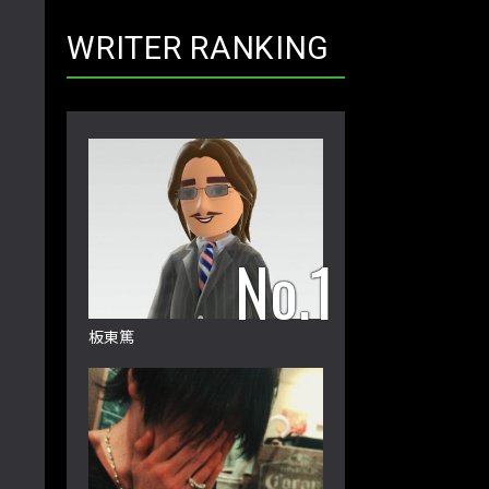
WRITER RANKING
板東篤