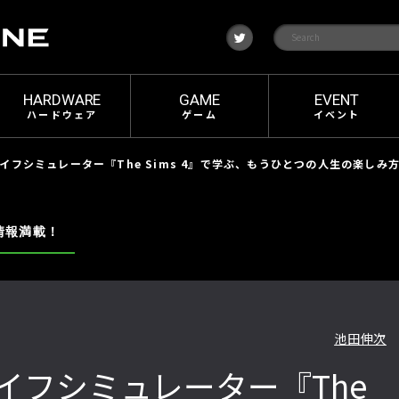
t
w
i
t
t
e
HARDWARE
GAME
EVENT
r
ハードウェア
ゲーム
イベント
イフシミュレーター『The Sims 4』で学ぶ、もうひとつの人生の楽しみ
情報満載！
池田伸次
イフシミュレーター『The