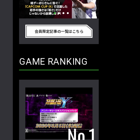
別のゲーム
格ゲーおじさんに告ぐ！「CAPCOM
「ストリートファイタ
真剣に考
CUP IX」で活躍した若手の強さは
グランドファイナ
会員限定記事の一覧はこちら
プロ格闘ゲ
「若さ」だけじゃないから説明しま
ワノ選手の攻略を
回】
す！【ストーム久保のプロ格闘ゲーマ
保のプロ格闘ゲー
ーのゲンバから！ 第50回】
第49回】
GAME RANKING