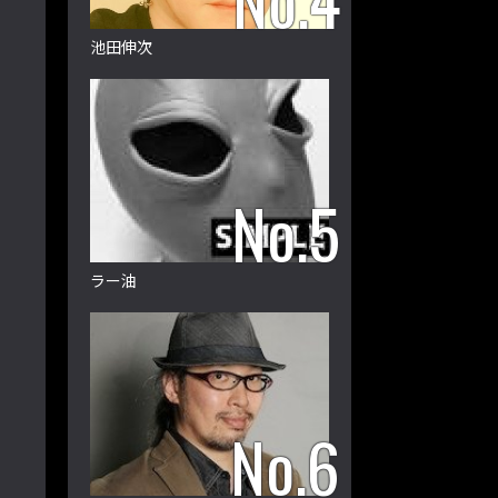
池田伸次
ラー油