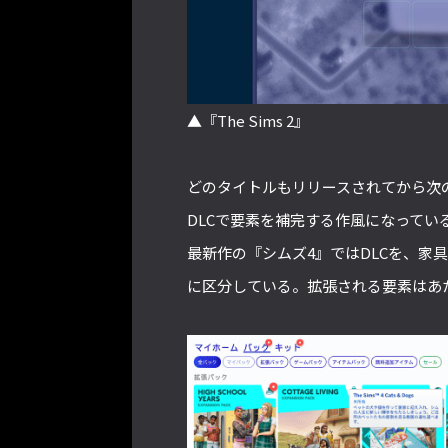
▲『The Sims 2』
どのタイトルもリリースされてから次
DLCで要素を補完する作風になってい
最新作の『シムズ4』ではDLCを、家
に区分している。拡張される要素はあ