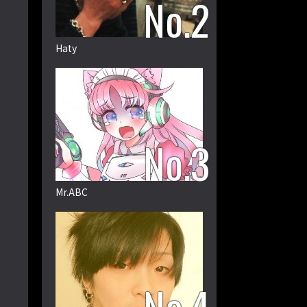
Haty
Mr.ABC