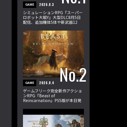
2026.8.3
GAME
シミュレーションRPG『スーパー
ロボット大戦Y』大型DLC8月5日
配信、追加機体5体や新武器12
種、33ミッションを収録
2026.8.4
GAME
ゲームフリーク完全新作アクショ
ンRPG『Beast of
Reincarnation』PS5版が本日発
売。エマとクゥが輪廻の獣に挑む